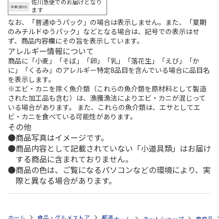
佐川急便でのお届けとなり
ます
なお、「普通ゆうパック」の場合は表示しません。また、「夏期
のみチルドゆうパック」などとなる場合は、記号での表示はせ
ず、商品内容欄にその旨を表示しています。
アレルギー情報について
商品に「小麦」「そば」「卵」「乳」「落花生」「えび」「か
に」「くるみ」のアレルギー特定8品目を含んでいる場合に品目名
を表示します。
※エビ・カニを除く魚介類（これらの魚介類を原材料として製造
された加工品も含む）は、漁獲漁法によりエビ・カニが混じって
いる場合があります。 また、これらの魚介類は、エサとしてエ
ビ・カニを食べている可能性があります。
その他
商品写真はイメージです。
商品内容として記載されていない「小道具類」はお届け
する商品に含まれておりません。
商品の色は、ご覧になるパソコンなどの環境により、実
際と異なる場合があります。
ホーム
食品・グルメストア
都道府県から探す
山梨県
シャインマ
ホーム
ネットショップ
農産品