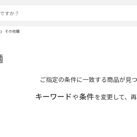
その他麺
麺
ご指定の条件に一致する商品が見
キーワード
条件
や
を変更して、再