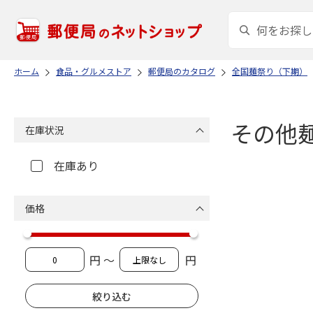
ホーム
食品・グルメストア
郵便局のカタログ
全国麺祭り（下期）
その他
在庫状況
在庫あり
価格
円 ～
円