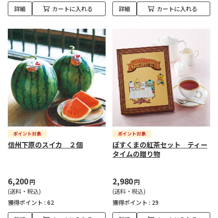
詳細
カートに入れる
詳細
カートに入れる
信州下原のスイカ ２個
ぽすくまの紅茶セット ティー
タイムの贈り物
6,200
2,980
円
円
(送料・税込)
(送料・税込)
獲得ポイント :
62
獲得ポイント :
29