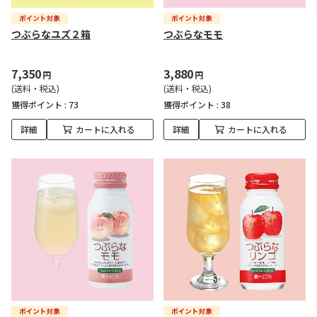
つぶらなユズ２箱
つぶらなモモ
7,350
3,880
円
円
(送料・税込)
(送料・税込)
獲得ポイント :
73
獲得ポイント :
38
詳細
カートに入れる
詳細
カートに入れる