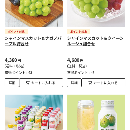
シャインマスカット＆ナガノパ
シャインマスカット＆クイーン
ープル詰合せ
ルージュ詰合せ
4,380
4,680
円
円
(送料・税込)
(送料・税込)
獲得ポイント :
43
獲得ポイント :
46
詳細
カートに入れる
詳細
カートに入れる