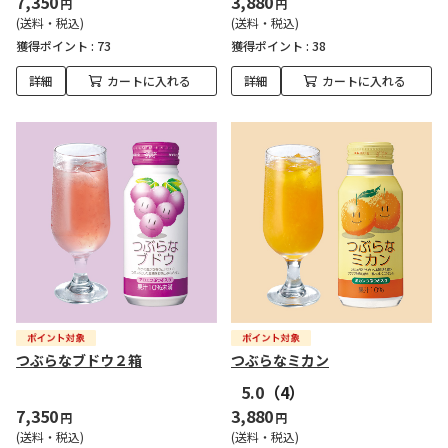
7,350
3,880
円
円
(送料・税込)
(送料・税込)
獲得ポイント :
73
獲得ポイント :
38
詳細
カートに入れる
詳細
カートに入れる
つぶらなブドウ２箱
つぶらなミカン
5.0
（4）
7,350
3,880
円
円
(送料・税込)
(送料・税込)