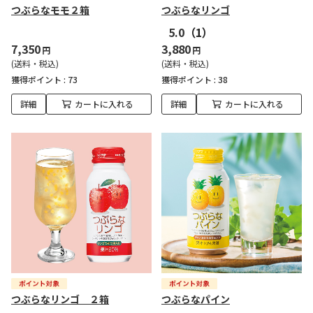
つぶらなモモ２箱
つぶらなリンゴ
5.0
（1）
7,350
3,880
円
円
(送料・税込)
(送料・税込)
獲得ポイント :
73
獲得ポイント :
38
詳細
カートに入れる
詳細
カートに入れる
つぶらなリンゴ ２箱
つぶらなパイン