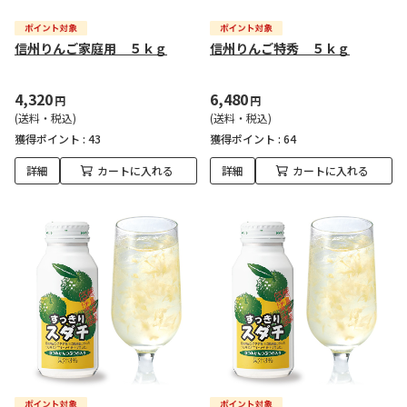
信州りんご家庭用 ５ｋｇ
信州りんご特秀 ５ｋｇ
4,320
6,480
円
円
(送料・税込)
(送料・税込)
獲得ポイント :
43
獲得ポイント :
64
詳細
カートに入れる
詳細
カートに入れる