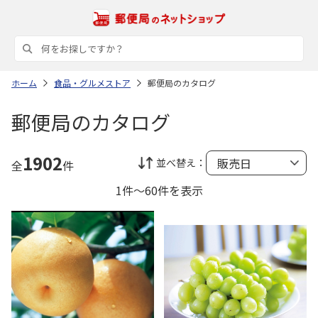
ホーム
食品・グルメストア
郵便局のカタログ
郵便局のカタログ
1902
並べ替え：
全
件
1件～60件を表示