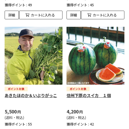
獲得ポイント :
49
獲得ポイント :
45
詳細
カートに入れる
詳細
カートに入れる
あきたほのか＆いぶりがっこ
信州下原のスイカ １個
5,500
4,200
円
円
(送料・税込)
(送料・税込)
獲得ポイント :
55
獲得ポイント :
42