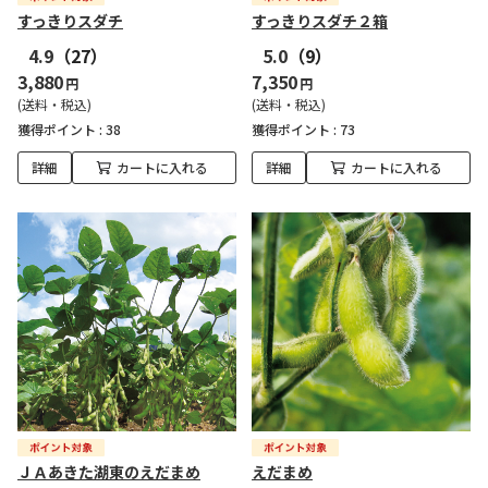
すっきりスダチ
すっきりスダチ２箱
4.9
（27）
5.0
（9）
3,880
7,350
円
円
(送料・税込)
(送料・税込)
獲得ポイント :
38
獲得ポイント :
73
詳細
カートに入れる
詳細
カートに入れる
ＪＡあきた湖東のえだまめ
えだまめ