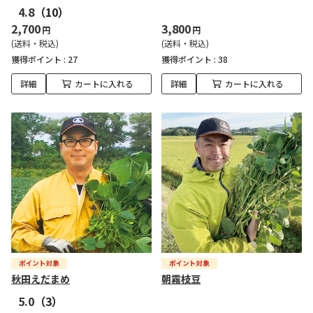
4.8
（10）
2,700
3,800
円
円
(送料・税込)
(送料・税込)
獲得ポイント :
27
獲得ポイント :
38
詳細
カートに入れる
詳細
カートに入れる
秋田えだまめ
朝霧枝豆
5.0
（3）