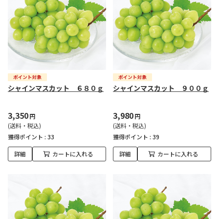
シャインマスカット ６８０ｇ
シャインマスカット ９００ｇ
3,350
3,980
円
円
(送料・税込)
(送料・税込)
獲得ポイント :
33
獲得ポイント :
39
詳細
カートに入れる
詳細
カートに入れる