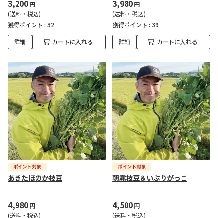
3,200
3,980
円
円
(送料・税込)
(送料・税込)
獲得ポイント :
32
獲得ポイント :
39
詳細
カートに入れる
詳細
カートに入れる
あきたほのか枝豆
朝霧枝豆＆いぶりがっこ
4,980
4,500
円
円
(送料・税込)
(送料・税込)