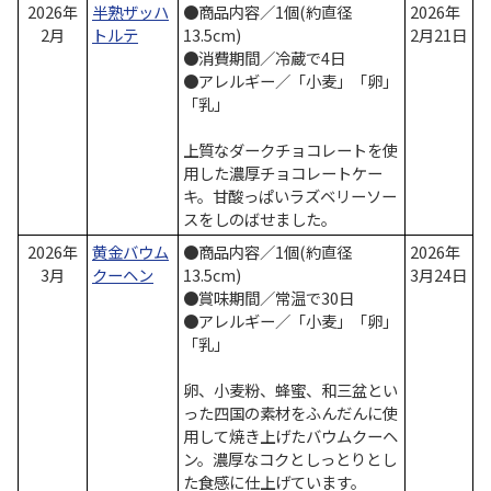
2026年
半熟ザッハ
●商品内容／1個(約直径
2026年
2月
トルテ
13.5cm)
2月21日
●消費期間／冷蔵で4日
●アレルギー／「小麦」「卵」
「乳」
上質なダークチョコレートを使
用した濃厚チョコレートケー
キ。甘酸っぱいラズベリーソー
スをしのばせました。
2026年
黄金バウム
●商品内容／1個(約直径
2026年
3月
クーヘン
13.5cm)
3月24日
●賞味期間／常温で30日
●アレルギー／「小麦」「卵」
「乳」
卵、小麦粉、蜂蜜、和三盆とい
った四国の素材をふんだんに使
用して焼き上げたバウムクーヘ
ン。濃厚なコクとしっとりとし
た食感に仕上げています。