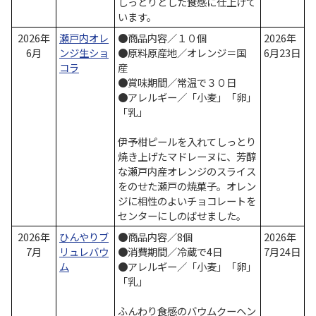
しっとりとした食感に仕上げて
います。
2026年
瀬戸内オレ
●商品内容／１０個
2026年
6月
ンジ生ショ
●原料原産地／オレンジ＝国
6月23日
コラ
産
●賞味期間／常温で３０日
●アレルギー／「小麦」「卵」
「乳」
伊予柑ピールを入れてしっとり
焼き上げたマドレーヌに、芳醇
な瀬戸内産オレンジのスライス
をのせた瀬戸の焼菓子。オレン
ジに相性のよいチョコレートを
センターにしのばせました。
2026年
ひんやりブ
●商品内容／8個
2026年
7月
リュレバウ
●消費期間／冷蔵で4日
7月24日
ム
●アレルギー／「小麦」「卵」
「乳」
ふんわり食感のバウムクーヘン