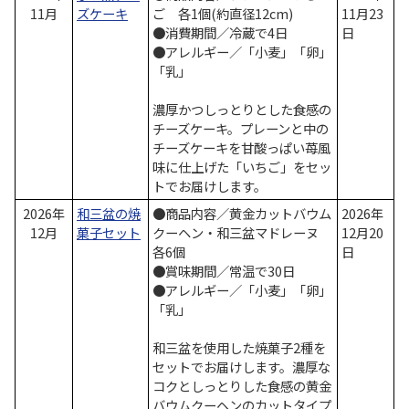
11月
ズケーキ
ご 各1個(約直径12cm)
11月23
●消費期間／冷蔵で4日
日
●アレルギー／「小麦」「卵」
「乳」
濃厚かつしっとりとした食感の
チーズケーキ。プレーンと中の
チーズケーキを甘酸っぱい苺風
味に仕上げた「いちご」をセッ
トでお届けします。
2026年
和三盆の焼
●商品内容／黄金カットバウム
2026年
12月
菓子セット
クーヘン・和三盆マドレーヌ
12月20
各6個
日
●賞味期間／常温で30日
●アレルギー／「小麦」「卵」
「乳」
和三盆を使用した焼菓子2種を
セットでお届けします。濃厚な
コクとしっとりした食感の黄金
バウムクーヘンのカットタイプ