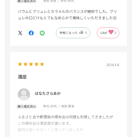
性別:
女性
年代:
60代
購入確認済み
バウムとブリュレとカラメルのバランスが絶妙でした。ブリ
ュレの口どけもとてもなめらかで美味しくいただきました😊
参考になった
0
Like!
0
2026.4.8
満足
はなたさらあか
年代:
30代
性別:
男性
購入確認済み
ふるさと会や郵便局の頒布会は何度も利用してきましたが
この頒布会は満足度が違います。
最初は高いかなー？と思っていましたが
届いて、食べる度に美味しくて満足してます。