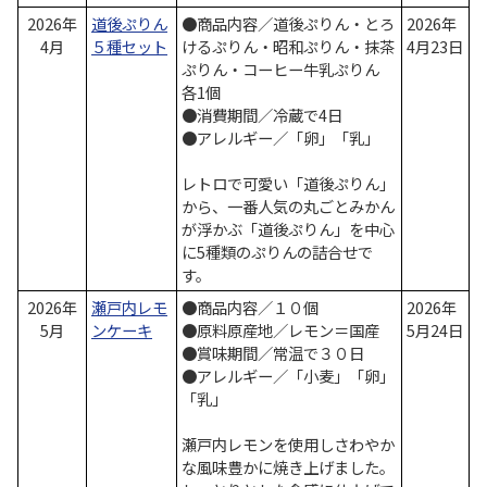
2026年
道後ぷりん
●商品内容／道後ぷりん・とろ
2026年
4月
５種セット
けるぷりん・昭和ぷりん・抹茶
4月23日
ぷりん・コーヒー牛乳ぷりん
各1個
●消費期間／冷蔵で4日
●アレルギー／「卵」「乳」
レトロで可愛い「道後ぷりん」
から、一番人気の丸ごとみかん
が浮かぶ「道後ぷりん」を中心
に5種類のぷりんの詰合せで
す。
2026年
瀬戸内レモ
●商品内容／１０個
2026年
5月
ンケーキ
●原料原産地／レモン＝国産
5月24日
●賞味期間／常温で３０日
●アレルギー／「小麦」「卵」
「乳」
瀬戸内レモンを使用しさわやか
な風味豊かに焼き上げました。