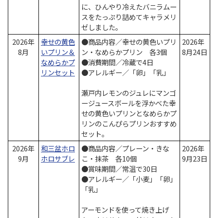
に、ひんやり冷えたバニラムー
スをたっぷり詰めてキャラメリ
ゼしました。
2026年
幸せの黄色
●商品内容／幸せの黄色いプリ
2026年
8月
いプリン＆
ン・なめらかプリン 各3個
8月24日
なめらかプ
●消費期間／冷蔵で4日
リンセット
●アレルギー／「卵」「乳」
瀬戸内レモンのジュレにマンゴ
ージュースボールを浮かべた幸
せの黄色いプリンとなめらかプ
リンのこんぴらプリンおすすめ
セット。
2026年
和三盆ホロ
●商品内容／プレーン・きな
2026年
9月
ホロサブレ
こ・抹茶 各10個
9月23日
●賞味期間／常温で30日
●アレルギー／「小麦」「卵」
「乳」
アーモンドを使って焼き上げ