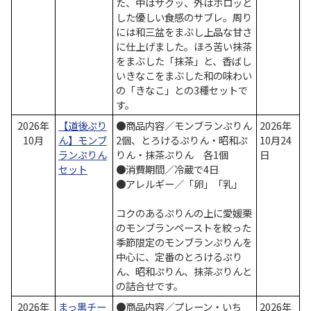
た、中はサクッ、外はホロッと
した優しい食感のサブレ。周り
には和三盆をまぶし上品な甘さ
に仕上げました。ほろ苦い抹茶
をまぶした「抹茶」と、香ばし
いきなこをまぶした和の味わい
の「きなこ」との3種セットで
す。
2026年
【道後ぷり
●商品内容／モンブランぷりん
2026年
10月
ん】モンブ
2個、とろけるぷりん・昭和ぷ
10月24
ランぷりん
りん・抹茶ぷりん 各1個
日
セット
●消費期間／冷蔵で4日
●アレルギー／「卵」「乳」
コクのあるぷりんの上に愛媛栗
のモンブランペーストを絞った
季節限定のモンブランぷりんを
中心に、定番のとろけるぷり
ん、昭和ぷりん、抹茶ぷりんと
の詰合せです。
2026年
まっ黒チー
●商品内容／プレーン・いち
2026年