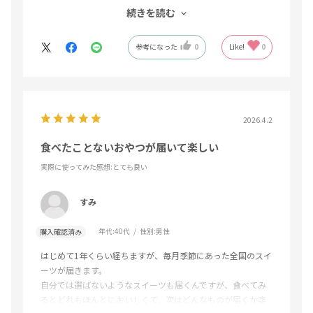
続きを読む
家族三人で毎月のご褒美として美味しく頂いています。
参考になった
0
Like!
0
2026.4.2
食べたことないおやつが届いて楽しい
実際に使ってみた感想
:とても良い
すみ
年代:
40代
性別:
男性
購入確認済み
はじめて1年くらい経ちますが、毎月季節にあった全国のスイ
ーツが届きます。
自分では選ばないようなスイーツも届くんですが、食べてみ
るとどれもほんとにおいしくて、次はどんなものが届くか楽