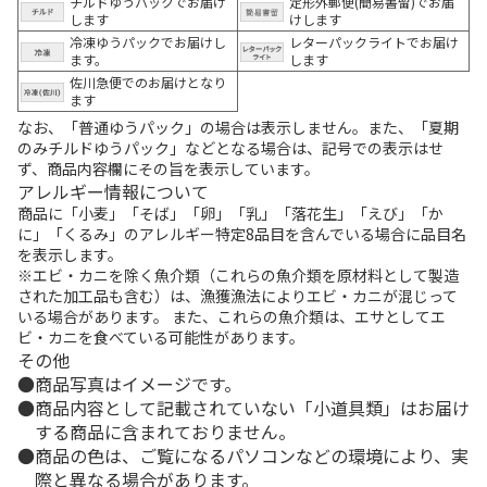
チルドゆうパックでお届け
定形外郵便(簡易書留)でお届
します
けします
冷凍ゆうパックでお届けし
レターパックライトでお届け
ます。
します
佐川急便でのお届けとなり
ます
なお、「普通ゆうパック」の場合は表示しません。また、「夏期
のみチルドゆうパック」などとなる場合は、記号での表示はせ
ず、商品内容欄にその旨を表示しています。
アレルギー情報について
商品に「小麦」「そば」「卵」「乳」「落花生」「えび」「か
に」「くるみ」のアレルギー特定8品目を含んでいる場合に品目名
を表示します。
※エビ・カニを除く魚介類（これらの魚介類を原材料として製造
された加工品も含む）は、漁獲漁法によりエビ・カニが混じって
いる場合があります。 また、これらの魚介類は、エサとしてエ
ビ・カニを食べている可能性があります。
その他
商品写真はイメージです。
商品内容として記載されていない「小道具類」はお届け
する商品に含まれておりません。
商品の色は、ご覧になるパソコンなどの環境により、実
際と異なる場合があります。