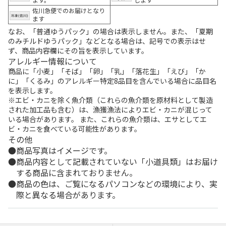
佐川急便でのお届けとなり
ます
なお、「普通ゆうパック」の場合は表示しません。また、「夏期
のみチルドゆうパック」などとなる場合は、記号での表示はせ
ず、商品内容欄にその旨を表示しています。
アレルギー情報について
商品に「小麦」「そば」「卵」「乳」「落花生」「えび」「か
に」「くるみ」のアレルギー特定8品目を含んでいる場合に品目名
を表示します。
※エビ・カニを除く魚介類（これらの魚介類を原材料として製造
された加工品も含む）は、漁獲漁法によりエビ・カニが混じって
いる場合があります。 また、これらの魚介類は、エサとしてエ
ビ・カニを食べている可能性があります。
その他
商品写真はイメージです。
商品内容として記載されていない「小道具類」はお届け
する商品に含まれておりません。
商品の色は、ご覧になるパソコンなどの環境により、実
際と異なる場合があります。