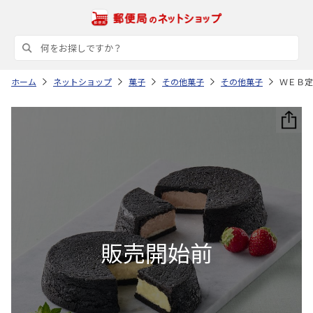
ホーム
ネットショップ
菓子
その他菓子
その他菓子
ＷＥＢ定