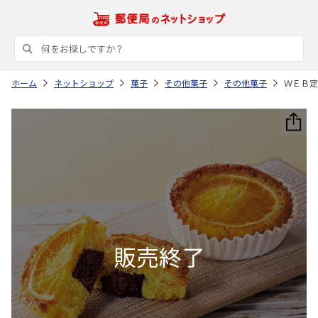
ホーム
ネットショップ
菓子
その他菓子
その他菓子
ＷＥＢ定