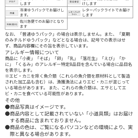
します
けします
冷凍ゆうパックでお届けし
レターパックライトでお届け
ます。
します
佐川急便でのお届けとなり
ます
なお、「普通ゆうパック」の場合は表示しません。また、「夏期
のみチルドゆうパック」などとなる場合は、記号での表示はせ
ず、商品内容欄にその旨を表示しています。
アレルギー情報について
商品に「小麦」「そば」「卵」「乳」「落花生」「えび」「か
に」「くるみ」のアレルギー特定8品目を含んでいる場合に品目名
を表示します。
※エビ・カニを除く魚介類（これらの魚介類を原材料として製造
された加工品も含む）は、漁獲漁法によりエビ・カニが混じって
いる場合があります。 また、これらの魚介類は、エサとしてエ
ビ・カニを食べている可能性があります。
その他
商品写真はイメージです。
商品内容として記載されていない「小道具類」はお届け
する商品に含まれておりません。
商品の色は、ご覧になるパソコンなどの環境により、実
際と異なる場合があります。