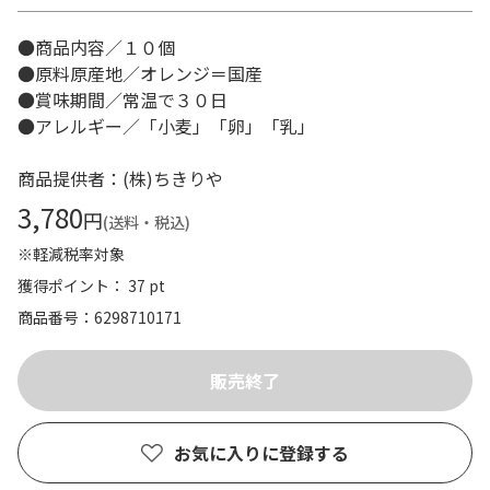
●商品内容／１０個
●原料原産地／オレンジ＝国産
●賞味期間／常温で３０日
●アレルギー／「小麦」「卵」「乳」
商品提供者：(株)ちきりや
3,780
円
(送料・税込)
※軽減税率対象
獲得ポイント： 37 pt
商品番号
6298710171
お気に入りに登録する