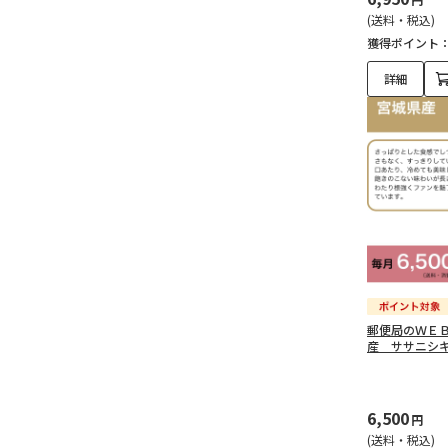
(送料・税込)
獲得ポイント
詳細
郵便局のＷＥ
産 ササニシ
6,500
円
(送料・税込)