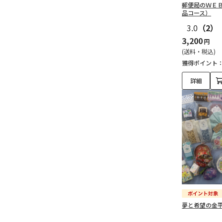
郵便局のＷＥ
品コース）
3.0
（2）
3,200
円
(送料・税込)
獲得ポイント
詳細
夢と希望の金平