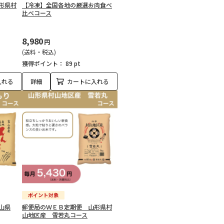
形県村
【冷凍】全国各地の厳選お肉食べ
比べコース
8,980
円
(送料・税込)
獲得ポイント：
89 pt
入れる
詳細
カートに入れる
山県
郵便局のＷＥＢ定期便 山形県村
山地区産 雪若丸コース