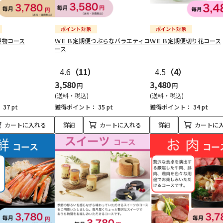
果物コース
ＷＥＢ定期便つぶらなバラエティコ
ＷＥＢ定期便切り花コース
ース
）
4.6
（11）
4.5
（4）
3,580
3,480
円
円
(送料・税込)
(送料・税込)
：
37 pt
獲得ポイント：
35 pt
獲得ポイント：
34 pt
カートに入れる
詳細
カートに入れる
詳細
カートに