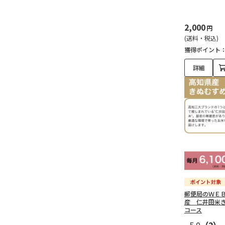
2,000
円
(送料・税込)
獲得ポイント
詳細
郵便局のＷＥ
産 仁井田米
コース