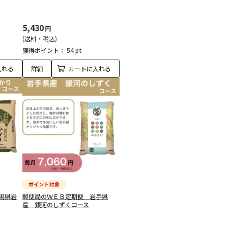
5,430
円
(送料・税込)
獲得ポイント：
54 pt
入れる
詳細
カートに入れる
潟県岩
郵便局のＷＥＢ定期便 岩手県
産 銀河のしずくコース