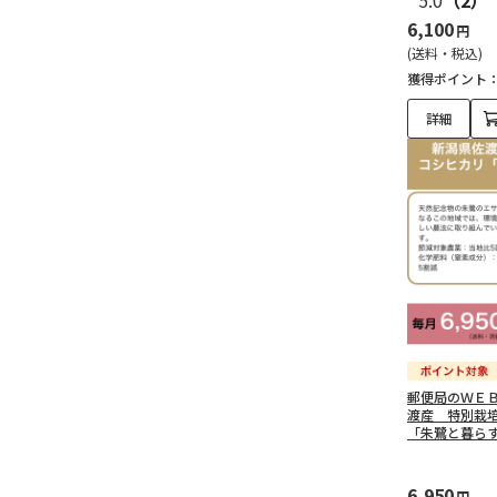
5.0
（2）
6,100
円
(送料・税込)
獲得ポイント
詳細
郵便局のＷＥ
渡産 特別栽
「朱鷺と暮ら
6,950
円