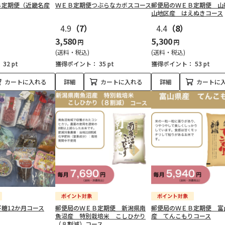
Ｂ定期便（近畿名産
ＷＥＢ定期便つぶらなカボスコース
郵便局のＷＥＢ定期便 山
山地区産 はえぬきコース
4.9
（7）
4.4
（8）
3,580
5,300
円
円
(送料・税込)
(送料・税込)
：
32 pt
獲得ポイント：
35 pt
獲得ポイント：
53 pt
カートに入れる
詳細
カートに入れる
詳細
カートに
糖12か月コース
郵便局のＷＥＢ定期便 新潟県南
郵便局のＷＥＢ定期便 富
魚沼産 特別栽培米 こしひかり
産 てんこもりコース
（８割減）コース