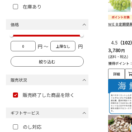
在庫あり
価格
ＷＥＢ定期便
4.5
（102
円 ～
円
3,780
円
(送料・税込)
獲得ポイント
詳細
販売状況
販売終了した商品を除く
ギフトサービス
のし対応