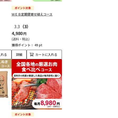
ＷＥＢ定期便寄せ植えコース
3.3
（3）
4,980
円
(送料・税込)
獲得ポイント：
49 pt
入れる
詳細
カートに入れる