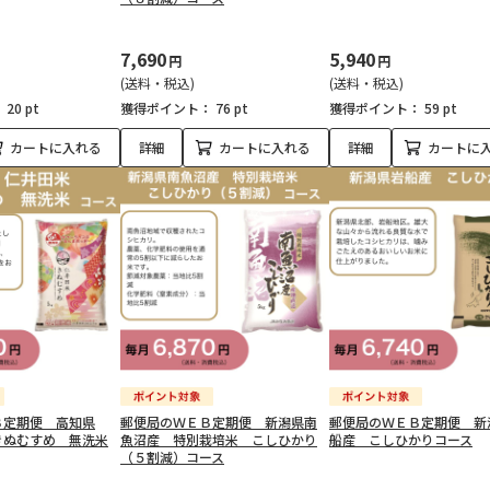
7,690
5,940
円
円
(送料・税込)
(送料・税込)
：
20 pt
獲得ポイント：
76 pt
獲得ポイント：
59 pt
カートに入れる
詳細
カートに入れる
詳細
カートに
Ｂ定期便 高知県
郵便局のＷＥＢ定期便 新潟県南
郵便局のＷＥＢ定期便 新
きぬむすめ 無洗米
魚沼産 特別栽培米 こしひかり
船産 こしひかりコース
（５割減）コース