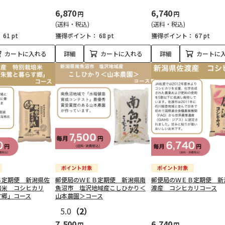
6,870
6,740
円
円
(送料・税込)
(送料・税込)
：
61 pt
獲得ポイント：
68 pt
獲得ポイント：
67 pt
カートに入れる
詳細
カートに入れる
詳細
カートに
Ｂ定期便 新潟県佐
郵便局のＷＥＢ定期便 新潟県南
郵便局のＷＥＢ定期便 新
培米 コシヒカリ
魚沼市 塩沢地域産こしひかり＜
渡産 コシヒカリコース
す郷」コース
山本農園＞コース
5.0
（2）
7,500
6,740
円
円