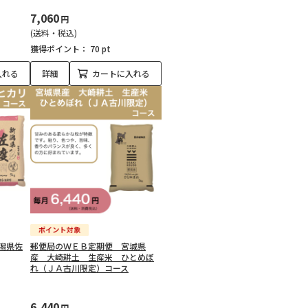
7,060
円
(送料・税込)
獲得ポイント：
70 pt
入れる
詳細
カートに入れる
潟県佐
郵便局のＷＥＢ定期便 宮城県
産 大崎耕土 生産米 ひとめぼ
れ（ＪＡ古川限定）コース
6,440
円