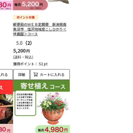
郵便局のＷＥＢ定期便 新潟県南
魚沼市 塩沢地域産こしひかり＜
林農園＞コース
5.0
（2）
5,200
円
(送料・税込)
獲得ポイント：
52 pt
入れる
詳細
カートに入れる