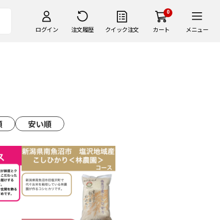
0
ログイン
注文履歴
クイック注文
カート
メニュー
順
安い順