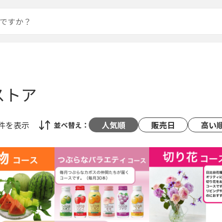
ストア
8件
を表示
人気順
販売日
高い
並べ替え：