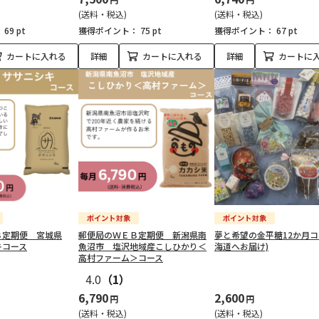
(送料・税込)
(送料・税込)
：
69 pt
獲得ポイント：
75 pt
獲得ポイント：
67 pt
カートに入れる
詳細
カートに入れる
詳細
カートに
Ｂ定期便 宮城県
郵便局のＷＥＢ定期便 新潟県南
夢と希望の金平糖12か月コ
キコース
魚沼市 塩沢地域産こしひかり＜
海道へお届け)
高村ファーム＞コース
4.0
（1）
6,790
2,600
円
円
(送料・税込)
(送料・税込)