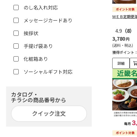
のし名入れ対応
ＷＥＢ定期便
メッセージカードあり
4.9
（8）
挨拶状
3,780
円
手提げ袋あり
(送料・税込)
獲得ポイント
化粧箱あり
詳細
ソーシャルギフト対応
カタログ・
チラシの商品番号から