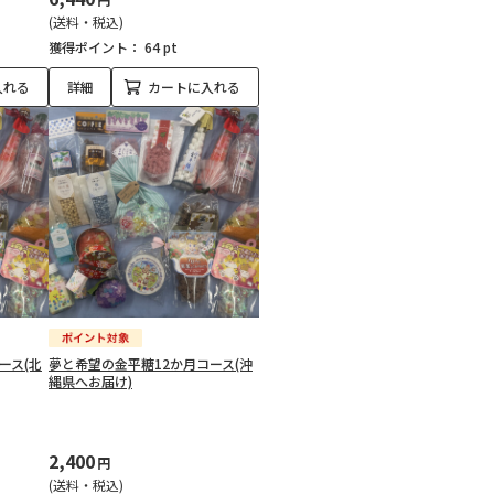
(送料・税込)
獲得ポイント：
64 pt
入れる
詳細
カートに入れる
ース(北
夢と希望の金平糖12か月コース(沖
縄県へお届け)
2,400
円
(送料・税込)