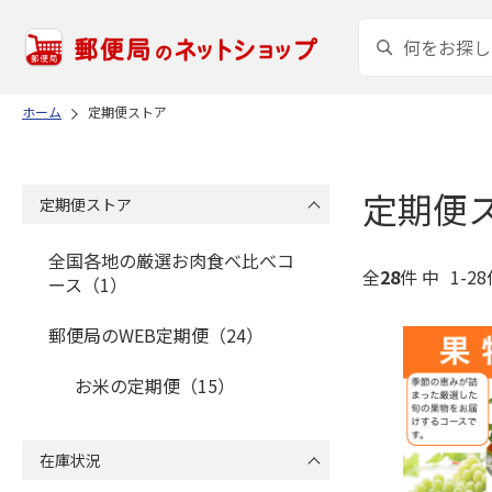
ホーム
定期便ストア
定期便
定期便ストア
全国各地の厳選お肉食べ比べコ
全
28
件 中
1-2
ース（1）
郵便局のWEB定期便（24）
お米の定期便（15）
在庫状況