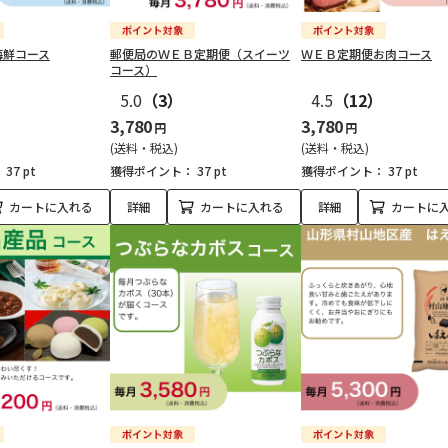
海鮮コース
郵便局のＷＥＢ定期便（スイーツ
ＷＥＢ定期便お肉コース
コース）
5.0
（3）
4.5
（12）
3,780
3,780
円
円
(送料・税込)
(送料・税込)
：
37 pt
獲得ポイント：
37 pt
獲得ポイント：
37 pt
カートに入れる
詳細
カートに入れる
詳細
カートに