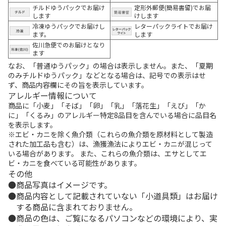
チルドゆうパックでお届け
定形外郵便(簡易書留)でお届
します
けします
冷凍ゆうパックでお届けし
レターパックライトでお届け
ます。
します
佐川急便でのお届けとなり
ます
なお、「普通ゆうパック」の場合は表示しません。また、「夏期
のみチルドゆうパック」などとなる場合は、記号での表示はせ
ず、商品内容欄にその旨を表示しています。
アレルギー情報について
商品に「小麦」「そば」「卵」「乳」「落花生」「えび」「か
に」「くるみ」のアレルギー特定8品目を含んでいる場合に品目名
を表示します。
※エビ・カニを除く魚介類（これらの魚介類を原材料として製造
された加工品も含む）は、漁獲漁法によりエビ・カニが混じって
いる場合があります。 また、これらの魚介類は、エサとしてエ
ビ・カニを食べている可能性があります。
その他
商品写真はイメージです。
商品内容として記載されていない「小道具類」はお届け
する商品に含まれておりません。
商品の色は、ご覧になるパソコンなどの環境により、実