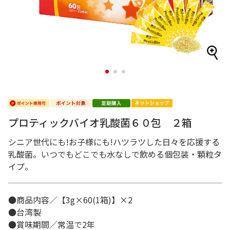
1
2
3
プロティックバイオ乳酸菌６０包 ２箱
シニア世代にも!お子様にも!ハツラツした日々を応援する
乳酸菌。いつでもどこでも水なしで飲める個包装・顆粒タ
イプ。
●商品内容／【3g×60(1箱)】×2
●台湾製
●賞味期間／常温で2年