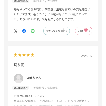
年代:
50代
性別:
女性
購入確認済み
毎月やってくるお花に、季節感と生花ならではの充足感をい
ただいてます。香りのつよいお花がないことが私にとって
は、ありがたいです。来月も楽しみにしてます。
参考になった
0
Like!
0
2026.3.30
切り花
たまちゃん
年代:
50代
性別:
女性
購入確認済み
仏壇用に購入しています
数年前に父母が約一ヶ月違いで亡くなり、ドタバタがさらに
ドタバタになり、仏壇のお花も忘れがちになったけど