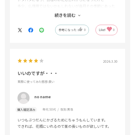
多少、仏壇用ではないかもしれないが毎月その季節にあった
お花が届くので今は季節感を仏壇に話しかけながら供えてい
続きを読む
ます
参考になった
0
Like!
0
2026.3.30
いいのですが・・・
実際に使ってみた感想
:良い
no name
年代:
50代
性別:
男性
購入確認済み
いつもぶつだんにかざるためにちゅうもんしています。
できれば、花瓶にいれるので茎の長いものが欲しいです。