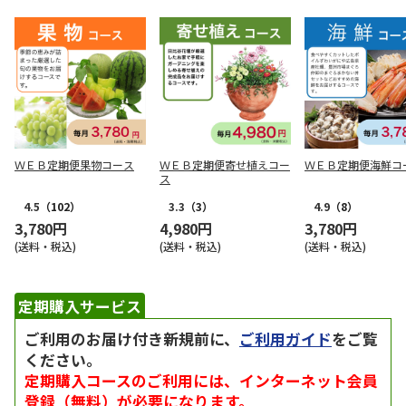
ＷＥＢ定期便果物コース
ＷＥＢ定期便寄せ植えコー
ＷＥＢ定期便海鮮コ
ス
4.5
（102）
3.3
（3）
4.9
（8）
3,780円
4,980円
3,780円
(送料・税込)
(送料・税込)
(送料・税込)
定期購入サービス
ご利用のお届け付き新規前に、
ご利用ガイド
をご覧
ください。
定期購入コースのご利用には、インターネット会員
登録（無料）が必要になります。