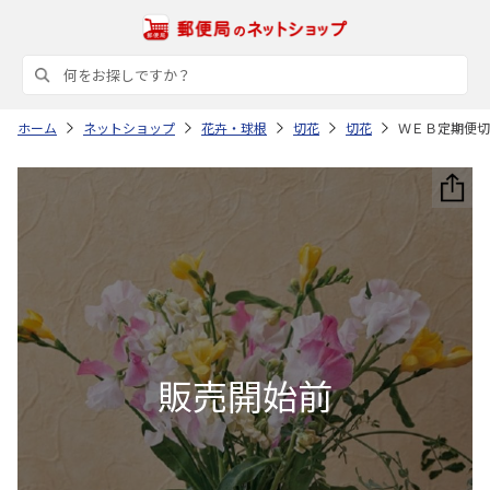
ホーム
ネットショップ
花卉・球根
切花
切花
ＷＥＢ定期便切