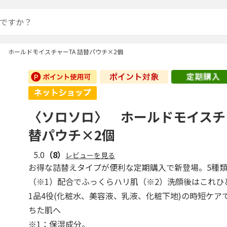
 ホールドモイスチャーTA 詰替パウチ×2個
〈ソロソロ〉 ホールドモイスチャ
替パウチ×2個
5.0
（8）
レビューを見る
お得な詰替えタイプが便利な定期購入で新登場。5種
（※1）配合でふっくらハリ肌（※2）洗顔後はこれひ
1品4役(化粧水、美容液、乳液、化粧下地)の時短ケア
ちた肌へ
※1：保湿成分。