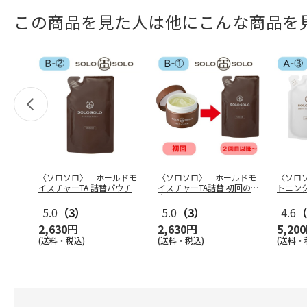
この商品を見た人は他にこんな商品を
〈ソロソロ〉 ホールドモ
〈ソロソロ〉 ホールドモ
〈ソロ
イスチャーTA 詰替パウチ
イスチャーTA詰替 初回のみ
トニン
本品
パウチ
5.0
（3）
5.0
（3）
4.6
（
2,630円
2,630円
5,20
(送料・税込)
(送料・税込)
(送料・