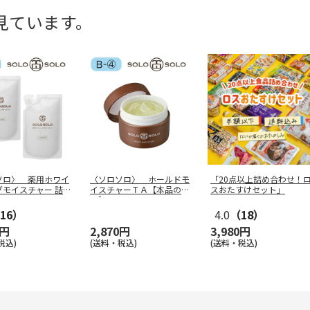
見ています。
ソロ〉 薬用ホワイ
〈ソロソロ〉 ホールドモ
「20点以上詰め合わせ！
グモイスチャー 詰替
イスチャーＴＡ【本品の
スおたすけセット」
×
…
み】
16）
4.0
（18）
0円
2,870円
3,980円
税込)
(送料・税込)
(送料・税込)