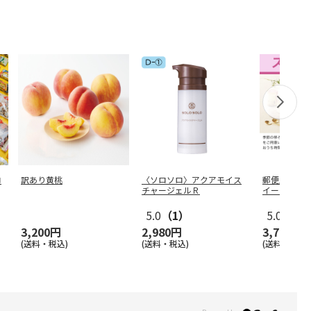
ロ
訳あり黄桃
〈ソロソロ〉アクアモイス
郵便局のＷ
チャージェルＲ
イーツコー
5.0
（1）
5.0
（3）
3,200円
2,980円
3,780円
(送料・税込)
(送料・税込)
(送料・税込)