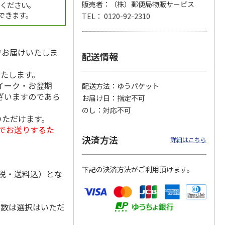
販売者：（株）郵便局物販サービス
録ください。
できます。
TEL： 0120-92-2310
 クッ
２０２６ ポムポム
〈ソロソロ〉パーフ
〈ソロソロ〉アクア
でお届けいたしま
デーシ
プリン フェイスパ
ェクトＵＶジェル
シートマスクＲ・パ
配送情報
ト
ウダー３個セット
２本
ーフェクトＵＶジェ
5.0
（1）
4.8
（12）
ルセ
4.4
…
（10）
いたします。
5,280円
3,980円
3,980円
イーク・お盆期
配送方法
ゆうパケット
(送料・税込)
(送料・税込)
(送料・税込)
ざいますのであら
お届け日
指定不可
のし
対応不可
びいただけます。
でお送りするた
決済方法
詳細はこちら
下記の決済方法がご利用頂けます。
消費税・送料込）とな
回数は選択はいただ