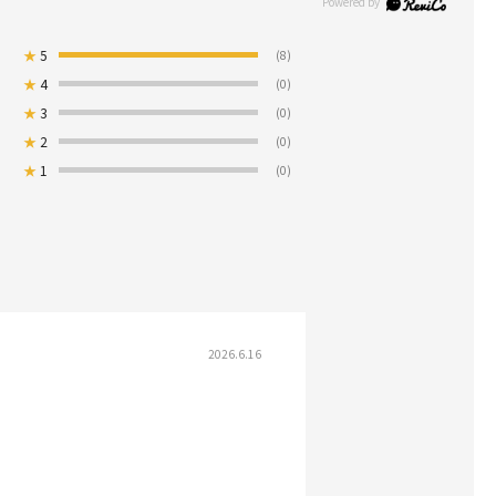
★
5
(8)
★
4
(0)
★
3
(0)
★
2
(0)
★
1
(0)
2026.6.16