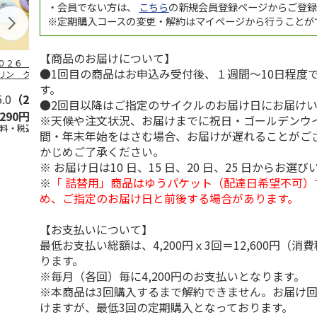
・会員でない方は、
こちら
の新規会員登録ページからご登
※定期購入コースの変更・解約はマイページから行うことが
【商品のお届けについて】
０２６ ポムポム
ハローキティ スキ
〈ソロソロ〉パーフ
ハローキティ
●1回目の商品はお申込み受付後、１週間～10日程度
リン クッション
ンクリーム３本セッ
ェクトＵＶジェル
ションファン
ァンデーション３
ト
６本
ョン３個セッ
す。
セ
5.0
…
（2）
5.0
（4）
4.8
（16）
●2回目以降はご指定のサイクルのお届け日にお届け
,290円
2,670円
9,800円
4,290円
※天候や注文状況、お届けまでに祝日・ゴールデンウ
送料・税込)
(送料・税込)
(送料・税込)
(送料・税込)
間・年末年始をはさむ場合、お届けが遅れることがご
かじめご了承ください。
※ お届け日は10 日、15 日、20 日、25 日からお選
※
「 詰替用」商品はゆうパケット（配達日希望不可）
め、ご指定のお届け日と前後する場合があります。
【お支払いについて】
最低お支払い総額は、4,200円ｘ3回＝12,600円（
ります。
※毎月（各回）毎に4,200円のお支払いとなります。
※本商品は3回購入するまで解約できません。お届け
けますが、最低3回の定期購入となっております。