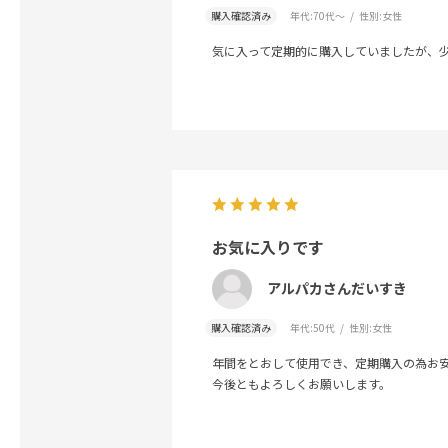
購入確認済み
年代:
70代～
性別:
女性
気に入って定期的に購入していましたが、
お気に入りです
アルパカさんだいすき
購入確認済み
年代:
50代
性別:
女性
年間をとおして使用でき、定期購入の為お
今後ともよろしくお願いします。