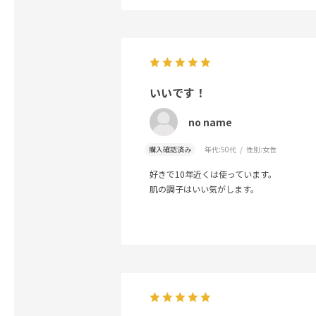
いいです！
no name
購入確認済み
年代:
50代
性別:
女性
好きで10年近くは使っています。
肌の調子はいい気がします。