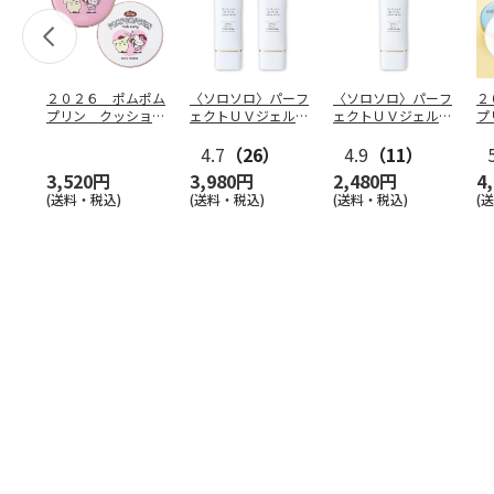
２０２６ ポムポム
〈ソロソロ〉パーフ
〈ソロソロ〉パーフ
２
プリン クッション
ェクトＵＶジェル
ェクトＵＶジェル
プ
ファンデ＆フェイス
２本
１本
フ
パウ
…
4.7
（26）
4.9
（11）
個
3,520円
3,980円
2,480円
4
(送料・税込)
(送料・税込)
(送料・税込)
(