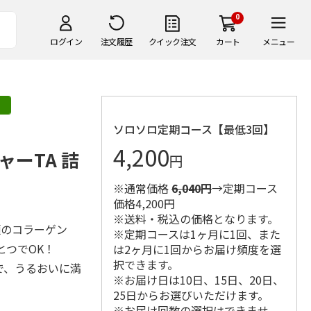
0
ログイン
注文履歴
クイック注文
カート
メニュー
ソロソロ定期コース【最低3回】
4,200
ーTA 詰
円
※通常価格
6,040円
→定期コース
価格4,200円
※送料・税込の価格となります。
類のコラーゲン
※定期コースは1ヶ月に1回、また
とつでOK！
は2ヶ月に1回からお届け頻度を選
択できます。
で、うるおいに満
※お届け日は10日、15日、20日、
25日からお選びいただけます。
※お届け回数の選択はできませ