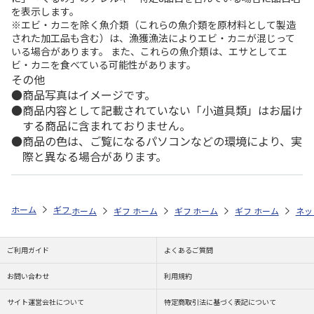
を表示します。
※エビ・カニを除く魚介類（これらの魚介類を原材料として製造
された加工品も含む）は、漁獲漁法によりエビ・カニが混じって
いる場合があります。 また、これらの魚介類は、エサとしてエ
ビ・カニを食べている可能性があります。
その他
商品写真はイメージです。
商品内容として記載されていない「小道具類」はお届け
する商品に含まれておりません。
商品の色は、ご覧になるパソコンなどの環境により、実
際と異なる場合があります。
ホーム
ギフトストア
お中元・夏ギフト特集 2026
うなぎ・魚・海鮮
ホーム
ギフトストア
ホーム
ギフトストア
お中元・夏ギフト特集 2026
ホーム
ギフトストア
お中元・夏ギフト特集
ホーム
ネッ
お
う
ご利用ガイド
よくあるご質問
お問い合わせ
利用規約
サイト運営会社について
特定商取引法に基づく表記について