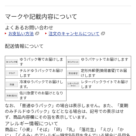
マークや記載内容について
よくあるお問い合わせ
お支払い方法
注文のキャンセルについて
配送情報について
ゆうパック等でお届けしま
ゆうパケットでお届けします
す
チルドゆうパックでお届け
定形外郵便(簡易書留)でお届
します
けします
冷凍ゆうパックでお届けし
レターパックライトでお届け
ます。
します
佐川急便でのお届けとなり
ます
なお、「普通ゆうパック」の場合は表示しません。また、「夏期
のみチルドゆうパック」などとなる場合は、記号での表示はせ
ず、商品内容欄にその旨を表示しています。
アレルギー情報について
商品に「小麦」「そば」「卵」「乳」「落花生」「えび」「か
に」「くるみ」のアレルギー特定8品目を含んでいる場合に品目名