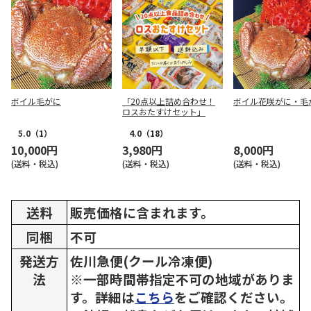
ボイル毛がに
「20点以上詰め合わせ！
ボイル花咲がに・毛
ロスおたすけセット」
5.0
（1）
4.0
（18）
10,000円
3,980円
8,000円
(送料・税込)
(送料・税込)
(送料・税込)
送料
販売価格に含まれます。
同梱
不可
発送方
佐川急便(クール冷凍便)
法
※一部時間帯指定不可の地域がありま
す。詳細は
こちら
をご確認ください。