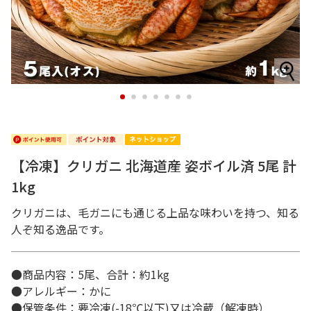
1
2
3
4
5
6
7
【冷凍】クリガニ 北海道産 姿ボイル済 5尾 計
1kg
クリガニは、毛ガニにも通じる上品な味わいを持つ、知る
人ぞ知る逸品です。
●商品内容：5尾、合計：約1kg
●アレルギー：かに
●保管条件：要冷凍(-18℃以下)又は冷蔵（解凍時）