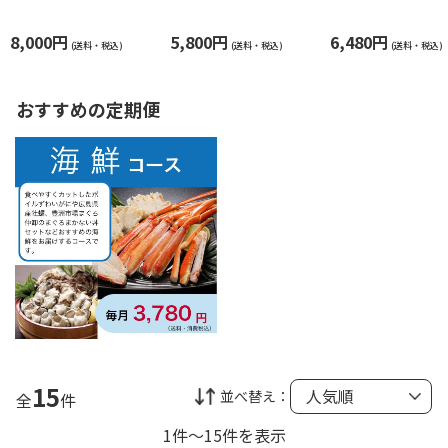
ズワイガニ姿2尾
計800g)
8,000円
5,800円
6,480円
(送料・税込)
(送料・税込)
(送料・税込)
おすすめの定期便
15
並べ替え：
全
件
1件～15件を表示