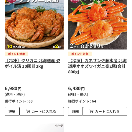
【冷凍】クリガニ 北海道産 姿
【冷凍】カネサン佐藤水産 北海
ボイル済 10尾 計2kg
道産オオズワイガニ姿2尾(合計
800g)
6,980
6,480
円
円
(送料・税込)
(送料・税込)
獲得ポイント :
69
獲得ポイント :
64
詳細
カートに入れる
詳細
カートに入れる