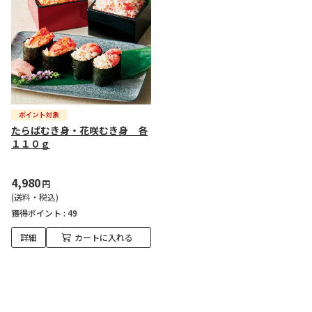
たらばむき身・花咲むき身 各
１１０ｇ
4,980
円
(送料・税込)
獲得ポイント :
49
詳細
カートに入れる