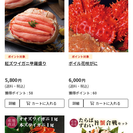
紅ズワイガニ甲羅盛り
ボイル花咲がに
5,800
6,000
円
円
(送料・税込)
(送料・税込)
獲得ポイント :
58
獲得ポイント :
60
詳細
カートに入れる
詳細
カートに入れる