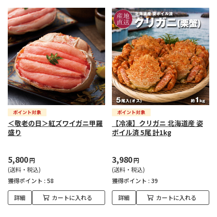
＜敬老の日＞紅ズワイガニ甲羅
【冷凍】クリガニ 北海道産 姿
盛り
ボイル済 5尾 計1kg
5,800
3,980
円
円
(送料・税込)
(送料・税込)
獲得ポイント :
58
獲得ポイント :
39
詳細
カートに入れる
詳細
カートに入れる