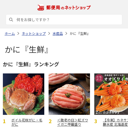
ホーム
ネットショップ
水産品
かに『生鮮』
かに『生鮮』
かに『生鮮』ランキング
ボイル花咲がに・毛
＜敬老の日＞紅ズワ
【冷凍】カネサ
がに
イガニ甲羅盛り
藤水産 北海道