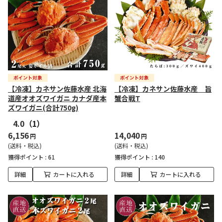
【冷凍】カネサン佐藤水産 北海
【冷凍】カネサン佐藤水産 旨
道産オオズワイガニ カナダ産本
蟹合戦T
ズワイガニ(合計750g)
4.0
（1）
6,156
14,040
円
円
(送料・税込)
(送料・税込)
獲得ポイント :
61
獲得ポイント :
140
詳細
カートに入れる
詳細
カートに入れる