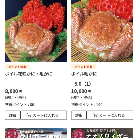
ボイル花咲がに・毛がに
ボイル毛がに
5.0
（1）
8,000
10,000
円
円
(送料・税込)
(送料・税込)
獲得ポイント :
80
獲得ポイント :
100
詳細
カートに入れる
詳細
カートに入れる