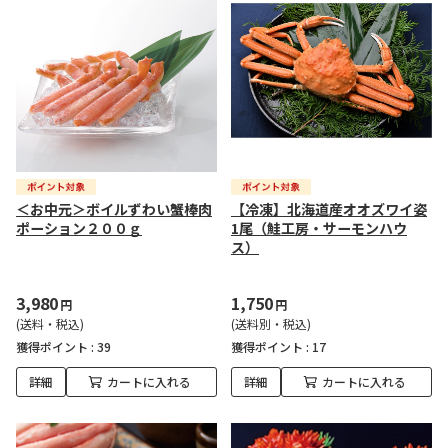
＜お中元＞ボイルずわい蟹棒肉
【冷凍】北海道産オオズワイ姿
ポーション２００ｇ
1尾（鮭工房・サーモンハウ
ス）
3,980
1,750
円
円
(送料・税込)
(送料別・税込)
獲得ポイント :
39
獲得ポイント :
17
詳細
カートに入れる
詳細
カートに入れる