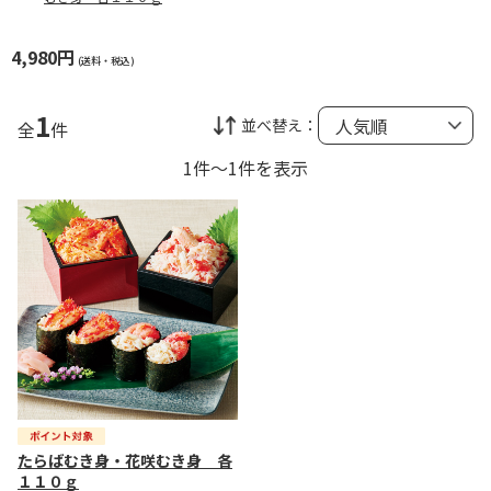
4,980円
(送料・税込)
1
並べ替え：
全
件
1件～1件を表示
たらばむき身・花咲むき身 各
１１０ｇ