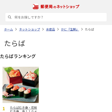
ホーム
ネットショップ
水産品
かに『生鮮』
たらば
たらば
たらばランキング
たらばむき身・花咲
むき身 各１１０ｇ