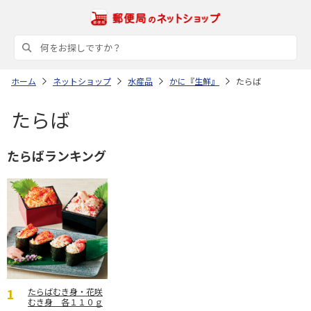
ホーム
ネットショップ
水産品
かに『生鮮』
たらば
たらば
たらばランキング
たらばむき身・花咲
むき身 各１１０ｇ