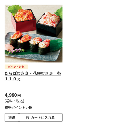
たらばむき身・花咲むき身 各
１１０ｇ
4,980
円
(送料・税込)
獲得ポイント :
49
詳細
カートに入れる