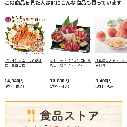
この商品を見た人は他にこんな商品も買っています
【冷凍】カネサン佐藤水
＜お中元＞【冷凍】国産馬
福島県産ふぞろい桃
産 旨蟹合戦T
刺し５種とプレミアム三角
島白桃
バラ
14,040円
10,800円
3,400円
(送料・税込)
(送料・税込)
(送料・税込)