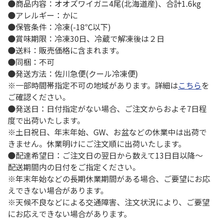
●商品内容：オオズワイガニ4尾(北海道産)、合計1.6kg
●アレルギー：かに
●保管条件：冷凍(-18℃以下)
●賞味期限：冷凍30日、冷蔵で解凍後は２日
●送料：販売価格に含まれます。
●同梱：不可
●発送方法：佐川急便(クール冷凍便)
※一部時間帯指定不可の地域があります。詳細は
こちら
を
ご確認ください。
●発送日：日付指定がない場合、ご注文からおよそ7日程
度で出荷いたします。
※土日祝日、年末年始、GW、お盆などの休業中は出荷で
きません。休業明けにご注文順に出荷いたします。
●配達希望日：ご注文日の翌日から数えて13日目以降～
配送期間内の日付をご指定ください。
※年末年始などの長期休業期間がある場合、ご要望にお応
えできない場合があります。
※天候不良などによる交通障害、注文状況により、ご要望
にお応えできない場合があります。