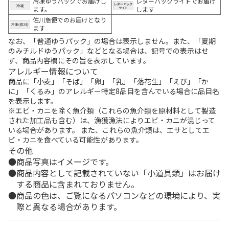
冷凍ゆうパックでお届けし
レターパックライトでお届け
ます。
します
佐川急便でのお届けとなり
ます
なお、「普通ゆうパック」の場合は表示しません。また、「夏期
のみチルドゆうパック」などとなる場合は、記号での表示はせ
ず、商品内容欄にその旨を表示しています。
アレルギー情報について
商品に「小麦」「そば」「卵」「乳」「落花生」「えび」「か
に」「くるみ」のアレルギー特定8品目を含んでいる場合に品目名
を表示します。
※エビ・カニを除く魚介類（これらの魚介類を原材料として製造
された加工品も含む）は、漁獲漁法によりエビ・カニが混じって
いる場合があります。 また、これらの魚介類は、エサとしてエ
ビ・カニを食べている可能性があります。
その他
商品写真はイメージです。
商品内容として記載されていない「小道具類」はお届け
する商品に含まれておりません。
商品の色は、ご覧になるパソコンなどの環境により、実
際と異なる場合があります。