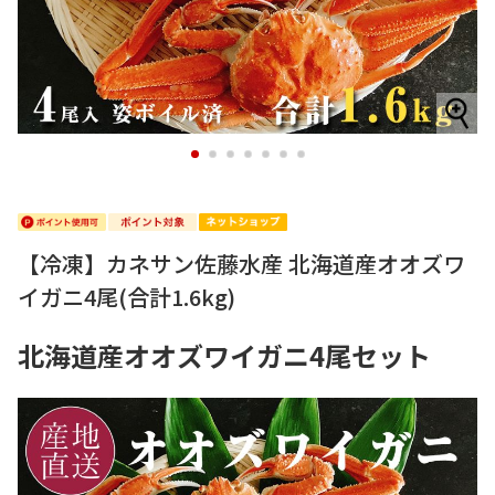
1
2
3
4
5
6
7
【冷凍】カネサン佐藤水産 北海道産オオズワ
イガニ4尾(合計1.6kg)
北海道産オオズワイガニ4尾セット