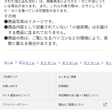
された加工品も含む）は、漁獲漁法によりエビ・カニが混じって
いる場合があります。 また、これらの魚介類は、エサとしてエ
ビ・カニを食べている可能性があります。
その他
商品写真はイメージです。
商品内容として記載されていない「小道具類」はお届け
する商品に含まれておりません。
商品の色は、ご覧になるパソコンなどの環境により、実
際と異なる場合があります。
ホーム
ギフトストア
お中元・夏ギフト特集 2026
おつまみ・お惣菜
ホーム
ギフトストア
ホーム
ギフトストア
お中元・夏ギフト特集 2026
ホーム
ギフトストア
お中元・夏ギフト特集
ホーム
ネッ
お
お
ご利用ガイド
よくあるご質問
お問い合わせ
利用規約
サイト運営会社について
特定商取引法に基づく表記について
プライバシーポリシー
商品のご提案はこちら