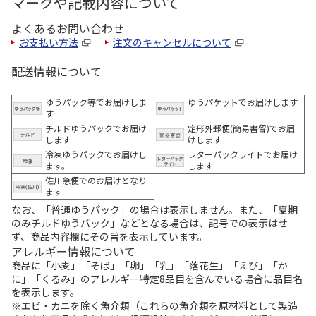
マークや記載内容について
よくあるお問い合わせ
お支払い方法
注文のキャンセルについて
配送情報について
ゆうパック等でお届けしま
ゆうパケットでお届けします
す
チルドゆうパックでお届け
定形外郵便(簡易書留)でお届
します
けします
冷凍ゆうパックでお届けし
レターパックライトでお届け
ます。
します
佐川急便でのお届けとなり
ます
なお、「普通ゆうパック」の場合は表示しません。また、「夏期
のみチルドゆうパック」などとなる場合は、記号での表示はせ
ず、商品内容欄にその旨を表示しています。
アレルギー情報について
商品に「小麦」「そば」「卵」「乳」「落花生」「えび」「か
に」「くるみ」のアレルギー特定8品目を含んでいる場合に品目名
を表示します。
※エビ・カニを除く魚介類（これらの魚介類を原材料として製造