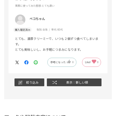
実際に使ってみた感想
:とても良い
ペコちゃん
性別:
女性
年代:
60代
購入確認済み
とても、濃厚クリーミーで、いつも２個ずつ食べてしまいま
す。
とても美味しいし、お手軽につまみになります。
参考になった
0
Like!
0
絞り込み
表示：新しい順