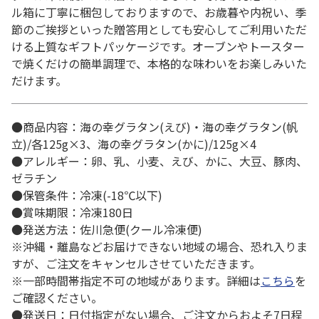
ル箱に丁寧に梱包しておりますので、お歳暮や内祝い、季
節のご挨拶といった贈答用としても安心してご利用いただ
ける上質なギフトパッケージです。オーブンやトースター
で焼くだけの簡単調理で、本格的な味わいをお楽しみいた
だけます。
●商品内容：海の幸グラタン(えび)・海の幸グラタン(帆
立)/各125g×3、海の幸グラタン(かに)/125g×4
●アレルギー：卵、乳、小麦、えび、かに、大豆、豚肉、
ゼラチン
●保管条件：冷凍(-18℃以下)
●賞味期限：冷凍180日
●発送方法：佐川急便(クール冷凍便)
※沖縄・離島などお届けできない地域の場合、恐れ入りま
すが、ご注文をキャンセルさせていただきます。
※一部時間帯指定不可の地域があります。詳細は
こちら
を
ご確認ください。
●発送日：日付指定がない場合、ご注文からおよそ7日程