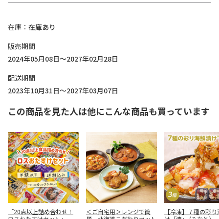
在庫
在庫あり
販売期間
2024年05月08日～2027年02月28日
配送期間
2023年10月31日～2027年03月07日
この商品を見た人は他にこんな商品も買っています
「20点以上詰め合わせ！
＜ご自宅用＞レンジで簡
【冷凍】７種の彩り
ロスおたすけセット」
単 北海道こだわりセット
け「湊」 (みなと）