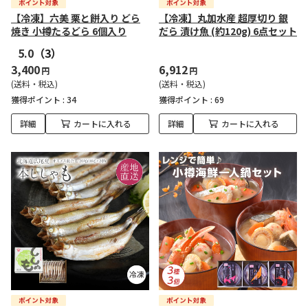
【冷凍】六美 栗と餅入り どら
【冷凍】丸加水産 超厚切り 銀
焼き 小樽たるどら 6個入り
だら 漬け魚 (約120g) 6点セット
5.0
（3）
3,400
6,912
円
円
(送料・税込)
(送料・税込)
獲得ポイント :
34
獲得ポイント :
69
詳細
カートに入れる
詳細
カートに入れる