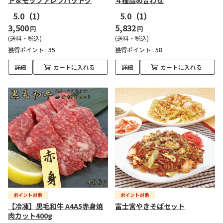
ト＆モッツァレラハットグ
４種詰め合わせ
5.0
（1）
5.0
（1）
3,500
5,832
円
円
(送料・税込)
(送料・税込)
獲得ポイント :
35
獲得ポイント :
58
詳細
カートに入れる
詳細
カートに入れる
【冷凍】黒毛和牛 A4A5赤身焼
富士宮やきそばセット
肉カット400g