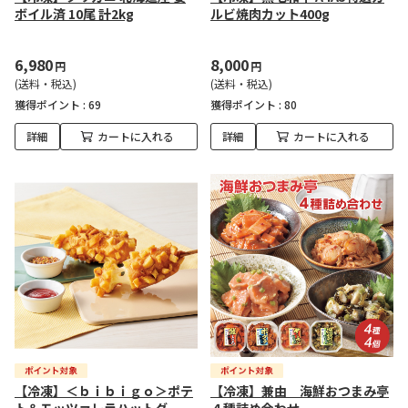
ボイル済 10尾 計2kg
ルビ焼肉カット400g
6,980
8,000
円
円
(送料・税込)
(送料・税込)
獲得ポイント :
69
獲得ポイント :
80
詳細
カートに入れる
詳細
カートに入れる
【冷凍】＜ｂｉｂｉｇｏ＞ポテ
【冷凍】兼由 海鮮おつまみ亭