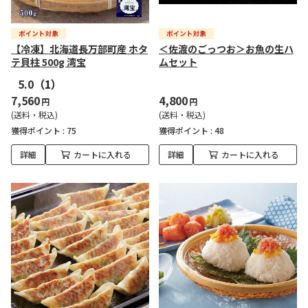
【冷凍】北海道長万部町産 ホタ
＜佐渡のごっつお＞お魚の生ハ
テ貝柱 500g 湾宝
ムセット
5.0
（1）
7,560
4,800
円
円
(送料・税込)
(送料・税込)
獲得ポイント :
75
獲得ポイント :
48
詳細
カートに入れる
詳細
カートに入れる