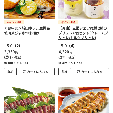
＜お中元＞城山ホテル鹿児島
【冷凍】三國シェフ推奨 2種の
城山ゑびすさつま揚げ
ブリュレ 6個セット(クレームブ
リュレ/ミルクブリュレ)
5.0
（2）
5.0
（4）
3,350
4,320
円
円
(送料・税込)
(送料・税込)
獲得ポイント :
33
獲得ポイント :
43
詳細
カートに入れる
詳細
カートに入れる