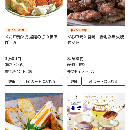
＜お中元＞月揚庵のさつまあ
＜お中元＞宮崎 妻地鶏炭火焼
げ Ａ
セット
3,600
3,500
円
円
(送料・税込)
(送料・税込)
獲得ポイント :
36
獲得ポイント :
35
詳細
カートに入れる
詳細
カートに入れる