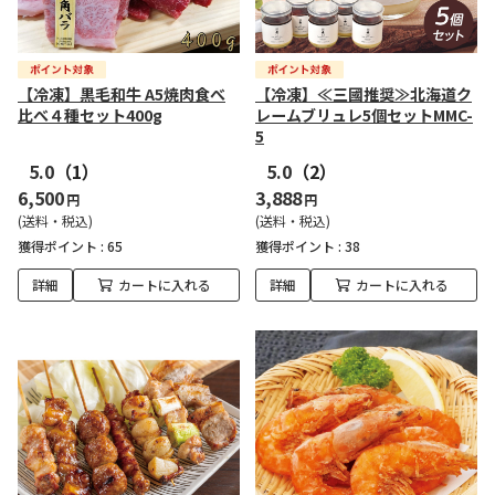
【冷凍】黒毛和牛 A5焼肉食べ
【冷凍】≪三國推奨≫北海道ク
比べ４種セット400g
レームブリュレ5個セットMMC-
5
5.0
（1）
5.0
（2）
6,500
3,888
円
円
(送料・税込)
(送料・税込)
獲得ポイント :
65
獲得ポイント :
38
詳細
カートに入れる
詳細
カートに入れる