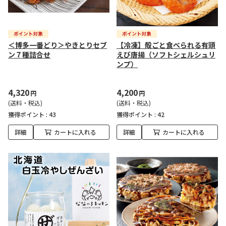
＜博多一番どり＞やきとりセブ
【冷凍】殻ごと食べられる有頭
ン７種詰合せ
えび唐揚（ソフトシェルシュリ
ンプ）
4,320
4,200
円
円
(送料・税込)
(送料・税込)
獲得ポイント :
43
獲得ポイント :
42
詳細
カートに入れる
詳細
カートに入れる