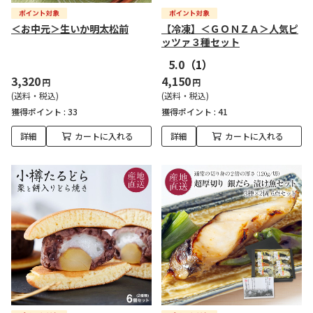
＜お中元＞生いか明太松前
【冷凍】＜ＧＯＮＺＡ＞人気ピ
ッツァ３種セット
5.0
（1）
3,320
4,150
円
円
(送料・税込)
(送料・税込)
獲得ポイント :
33
獲得ポイント :
41
詳細
カートに入れる
詳細
カートに入れる