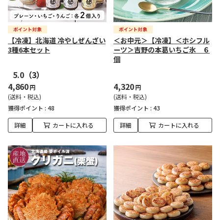
【冷凍】北海道 冷やしぜんざい
＜お中元＞【冷凍】＜ホシフル
3種6本セット
ーツ＞吉野の本葛いちご氷 ６
個
5.0
（3）
4,860
4,320
円
円
(送料・税込)
(送料・税込)
獲得ポイント :
48
獲得ポイント :
43
詳細
カートに入れる
詳細
カートに入れる