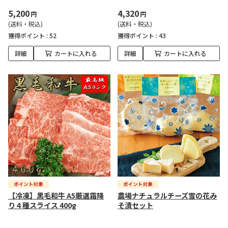
5,200
4,320
円
円
(送料・税込)
(送料・税込)
獲得ポイント :
52
獲得ポイント :
43
詳細
カートに入れる
詳細
カートに入れる
【冷凍】黒毛和牛 A5厳選霜降
農場ナチュラルチーズ雪の花み
り４種スライス 400g
そ漬セット