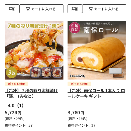
詳細
カートに入れる
詳細
カートに入れる
【冷凍】７種の彩り海鮮漬け
【冷凍】南保ロール 1本入り ロ
「湊」 (みなと）
ールケーキ ギフト
4.0
（1）
5,724
3,780
円
円
(送料・税込)
(送料・税込)
獲得ポイント :
57
獲得ポイント :
37