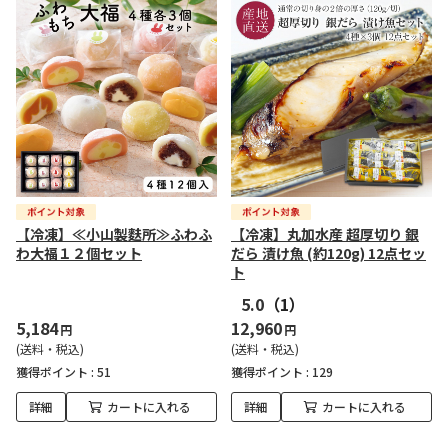
【冷凍】≪小山製麩所≫ふわふ
【冷凍】丸加水産 超厚切り 銀
わ大福１２個セット
だら 漬け魚 (約120g) 12点セッ
ト
5.0
（1）
5,184
12,960
円
円
(送料・税込)
(送料・税込)
獲得ポイント :
51
獲得ポイント :
129
詳細
カートに入れる
詳細
カートに入れる