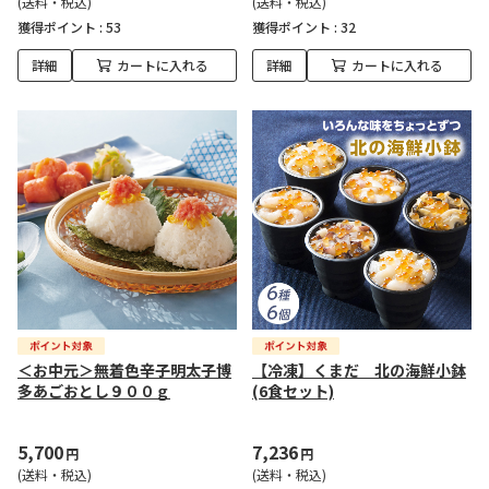
(送料・税込)
(送料・税込)
獲得ポイント :
53
獲得ポイント :
32
詳細
カートに入れる
詳細
カートに入れる
＜お中元＞無着色辛子明太子博
【冷凍】くまだ 北の海鮮小鉢
多あごおとし９００ｇ
(6食セット)
5,700
7,236
円
円
(送料・税込)
(送料・税込)