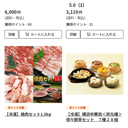
5.0
（1）
6,000
3,110
円
円
(送料・税込)
(送料・税込)
獲得ポイント :
60
獲得ポイント :
31
詳細
カートに入れる
詳細
カートに入れる
【冷凍】焼肉セット1.5kg
【冷凍】横浜中華街＜状元樓＞
得々飲茶セット ７種２８個