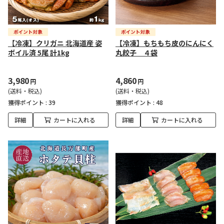
【冷凍】クリガニ 北海道産 姿
【冷凍】もちもち皮のにんにく
ボイル済 5尾 計1kg
丸餃子 ４袋
3,980
4,860
円
円
(送料・税込)
(送料・税込)
獲得ポイント :
39
獲得ポイント :
48
詳細
カートに入れる
詳細
カートに入れる