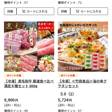
獲得ポイント :
57
獲得ポイント :
72
詳細
カートに入れる
詳細
カートに入れる
【冷凍】黒毛和牛 厳選食べ比べ
【冷凍】≪竹田食品≫海の幸グ
満足６種セット 800g
ラタンセット
5.0
（1）
9,900
5,724
円
円
(送料・税込)
(送料・税込)
獲得ポイント :
99
獲得ポイント :
57