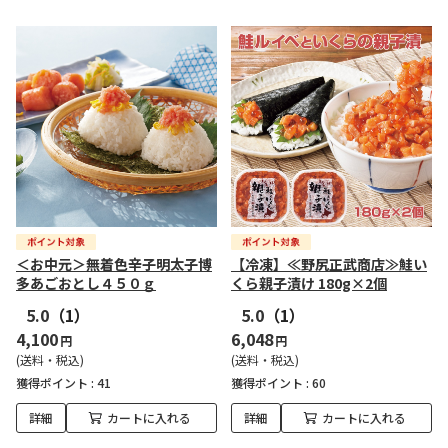
＜お中元＞無着色辛子明太子博
【冷凍】≪野尻正武商店≫鮭い
多あごおとし４５０ｇ
くら親子漬け 180g×2個
5.0
（1）
5.0
（1）
4,100
6,048
円
円
(送料・税込)
(送料・税込)
獲得ポイント :
41
獲得ポイント :
60
詳細
カートに入れる
詳細
カートに入れる