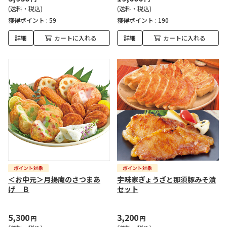
(送料・税込)
(送料・税込)
獲得ポイント :
59
獲得ポイント :
190
詳細
カートに入れる
詳細
カートに入れる
＜お中元＞月揚庵のさつまあ
宇味家ぎょうざと那須豚みそ漬
げ Ｂ
セット
5,300
3,200
円
円