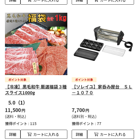
【冷凍】黒毛和牛 厳選福袋３種
【ソレイユ】家呑み屋台 ＳＬ
スライス1000g
－１０７０
5.0
（1）
11,500
7,700
円
円
(送料・税込)
(送料別・税込)
獲得ポイント :
115
獲得ポイント :
77
詳細
カートに入れる
詳細
カートに入れる