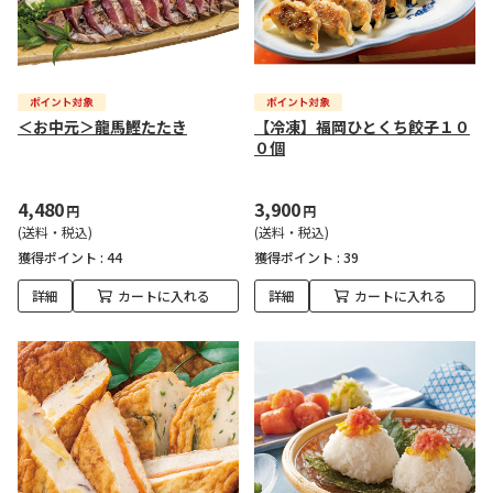
＜お中元＞龍馬鰹たたき
【冷凍】福岡ひとくち餃子１０
０個
4,480
3,900
円
円
(送料・税込)
(送料・税込)
獲得ポイント :
44
獲得ポイント :
39
詳細
カートに入れる
詳細
カートに入れる