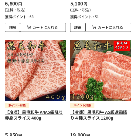
6,800
5,100
円
円
(送料・税込)
(送料・税込)
獲得ポイント :
68
獲得ポイント :
51
詳細
カートに入れる
詳細
カートに入れる
【冷凍】黒毛和牛 A4A5霜降り
【冷凍】黒毛和牛 A5厳選霜降
赤身スライス 400g
り４種スライス 1200g
5,950
19,000
円
円