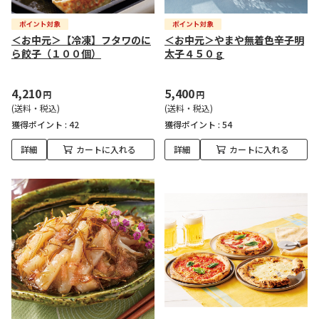
＜お中元＞【冷凍】フタワのに
＜お中元＞やまや無着色辛子明
ら餃子（１００個）
太子４５０ｇ
4,210
5,400
円
円
(送料・税込)
(送料・税込)
獲得ポイント :
42
獲得ポイント :
54
詳細
カートに入れる
詳細
カートに入れる