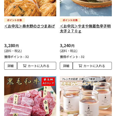
＜お中元＞串木野のさつまあげ
＜お中元＞やまや無着色辛子明
太子２７０ｇ
3,280
3,240
円
円
(送料・税込)
(送料・税込)
獲得ポイント :
32
獲得ポイント :
32
詳細
カートに入れる
詳細
カートに入れる