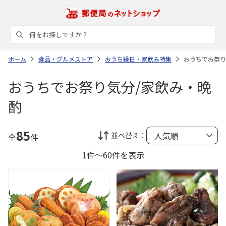
ホーム
食品・グルメストア
おうち縁日・家飲み特集
おうちでお祭り
おうちでお祭り気分/家飲み・晩
酌
85
並べ替え：
全
件
1件～60件を表示