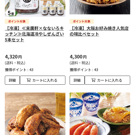
【冷凍】≪末廣軒×なないろキ
【冷凍】大阪お好み焼き人気店
ッチン≫北海道冷やしぜんざい
の味比べセット
5本セット
4,320
4,300
円
円
(送料・税込)
(送料・税込)
獲得ポイント :
43
獲得ポイント :
43
詳細
カートに入れる
詳細
カートに入れる