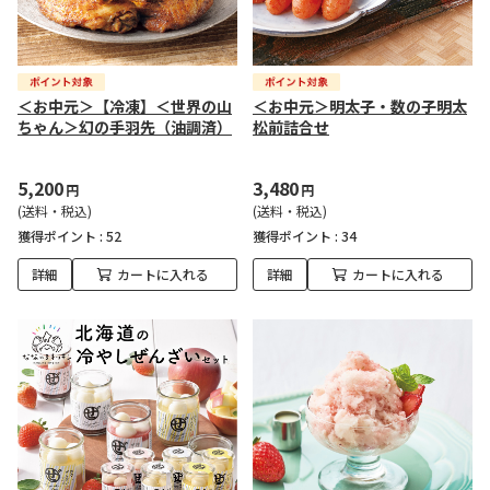
＜お中元＞【冷凍】＜世界の山
＜お中元＞明太子・数の子明太
ちゃん＞幻の手羽先（油調済）
松前詰合せ
5,200
3,480
円
円
(送料・税込)
(送料・税込)
獲得ポイント :
52
獲得ポイント :
34
詳細
カートに入れる
詳細
カートに入れる