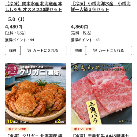
【冷凍】鏑木水産 北海道産 本
【冷凍】小樽海洋水産 小樽海
ししゃも オスメス20尾セット
鮮一人鍋３個セット
5.0
（1）
4,480
4,860
円
円
(送料・税込)
(送料・税込)
獲得ポイント :
44
獲得ポイント :
48
詳細
カートに入れる
詳細
カートに入れる
【冷凍】クリガニ 北海道産 姿
【冷凍】黒毛和牛 A4A5特選カ