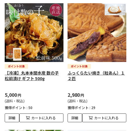
【冷凍】丸本本間水産 数の子
ふっくらたい焼き（粒あん）１
松前漬け ギフト 500g
２匹
5,000
2,980
円
円
(送料・税込)
(送料・税込)
獲得ポイント :
50
獲得ポイント :
29
詳細
カートに入れる
詳細
カートに入れる