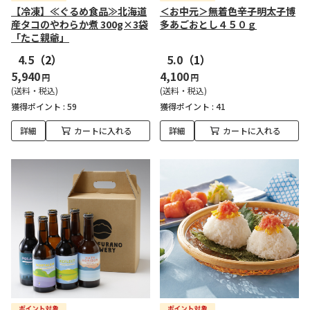
【冷凍】≪ぐるめ食品≫北海道
＜お中元＞無着色辛子明太子博
産タコのやわらか煮 300g×3袋
多あごおとし４５０ｇ
「たこ親爺」
4.5
（2）
5.0
（1）
5,940
4,100
円
円
(送料・税込)
(送料・税込)
獲得ポイント :
59
獲得ポイント :
41
詳細
カートに入れる
詳細
カートに入れる