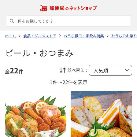
ホーム
食品・グルメストア
おうち縁日・家飲み特集
おうちでお祭り
ビール・おつまみ
22
並べ替え：
全
件
1件～22件を表示