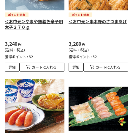
＜お中元＞やまや無着色辛子明
＜お中元＞串木野のさつまあげ
太子２７０ｇ
3,240
3,280
円
円
(送料・税込)
(送料・税込)
獲得ポイント :
32
獲得ポイント :
32
詳細
カートに入れる
詳細
カートに入れる