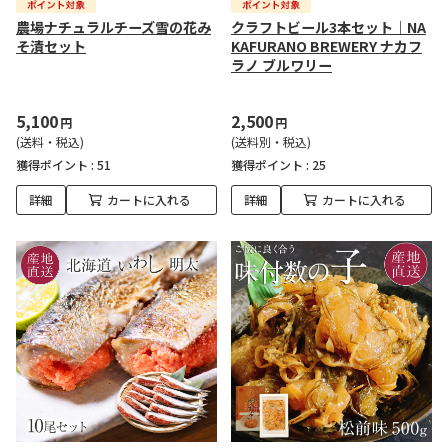
農場ナチュラルチーズ雪の花み
クラフトビール3本セット｜NA
そ漬セット
KAFURANO BREWERY ナカフ
ラノ ブルワリー
5,100
2,500
円
円
(送料・税込)
(送料別・税込)
獲得ポイント :
51
獲得ポイント :
25
詳細
カートに入れる
詳細
カートに入れる