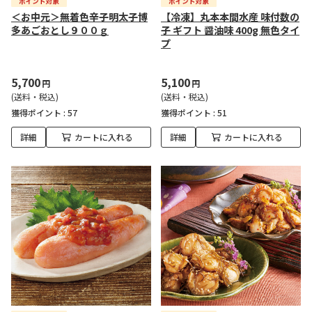
＜お中元＞無着色辛子明太子博
【冷凍】丸本本間水産 味付数の
多あごおとし９００ｇ
子 ギフト 醤油味 400g 無色タイ
プ
5,700
5,100
円
円
(送料・税込)
(送料・税込)
獲得ポイント :
57
獲得ポイント :
51
詳細
カートに入れる
詳細
カートに入れる