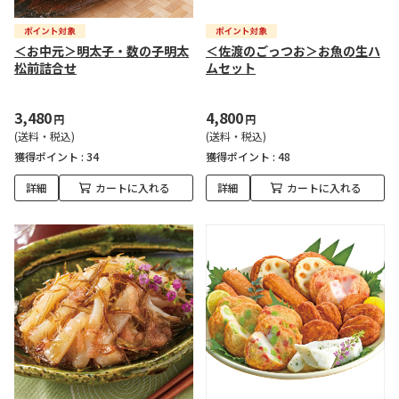
＜お中元＞明太子・数の子明太
＜佐渡のごっつお＞お魚の生ハ
松前詰合せ
ムセット
3,480
4,800
円
円
(送料・税込)
(送料・税込)
獲得ポイント :
34
獲得ポイント :
48
詳細
カートに入れる
詳細
カートに入れる