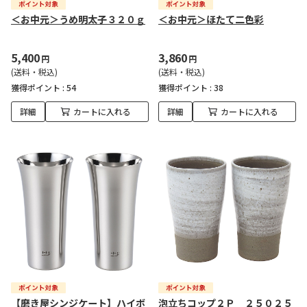
＜お中元＞うめ明太子３２０ｇ
＜お中元＞ほたて二色彩
5,400
3,860
円
円
(送料・税込)
(送料・税込)
獲得ポイント :
54
獲得ポイント :
38
詳細
カートに入れる
詳細
カートに入れる
【磨き屋シンジケート】ハイボ
泡立ちコップ２Ｐ ２５０２５