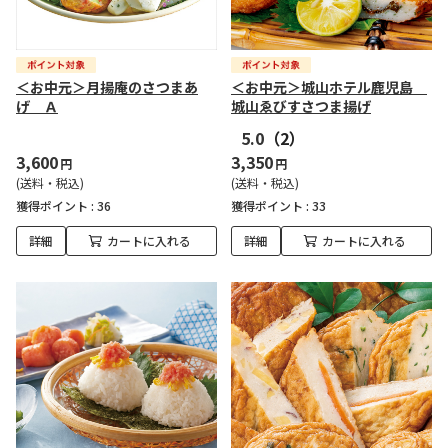
＜お中元＞月揚庵のさつまあ
＜お中元＞城山ホテル鹿児島
げ Ａ
城山ゑびすさつま揚げ
5.0
（2）
3,600
3,350
円
円
(送料・税込)
(送料・税込)
獲得ポイント :
36
獲得ポイント :
33
詳細
カートに入れる
詳細
カートに入れる