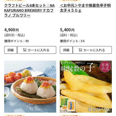
クラフトビール6本セット｜NA
＜お中元＞やまや無着色辛子明
KAFURANO BREWERY ナカフ
太子４５０ｇ
ラノ ブルワリー
4,900
5,400
円
円
(送料別・税込)
(送料・税込)
獲得ポイント :
49
獲得ポイント :
54
詳細
カートに入れる
詳細
カートに入れる