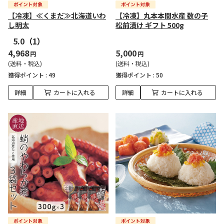
【冷凍】≪くまだ≫北海道いわ
【冷凍】丸本本間水産 数の子
し明太
松前漬け ギフト 500g
5.0
（1）
4,968
5,000
円
円
(送料・税込)
(送料・税込)
獲得ポイント :
49
獲得ポイント :
50
詳細
カートに入れる
詳細
カートに入れる