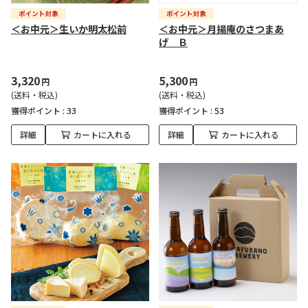
＜お中元＞生いか明太松前
＜お中元＞月揚庵のさつまあ
げ Ｂ
3,320
5,300
円
円
(送料・税込)
(送料・税込)
獲得ポイント :
33
獲得ポイント :
53
詳細
カートに入れる
詳細
カートに入れる