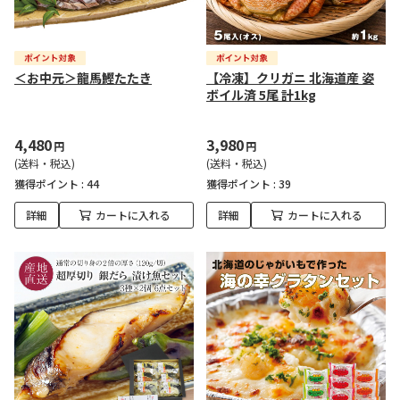
＜お中元＞龍馬鰹たたき
【冷凍】クリガニ 北海道産 姿
ボイル済 5尾 計1kg
4,480
3,980
円
円
(送料・税込)
(送料・税込)
獲得ポイント :
44
獲得ポイント :
39
詳細
カートに入れる
詳細
カートに入れる