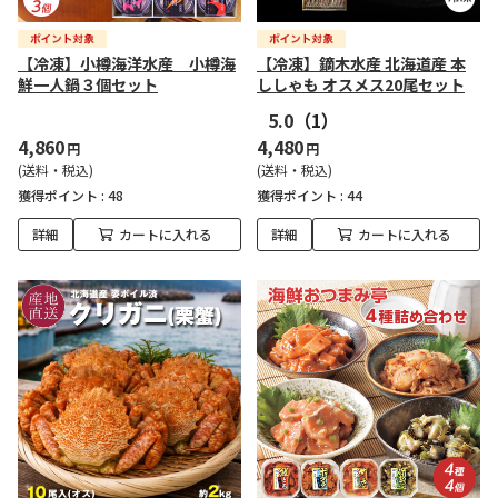
【冷凍】小樽海洋水産 小樽海
【冷凍】鏑木水産 北海道産 本
鮮一人鍋３個セット
ししゃも オスメス20尾セット
5.0
（1）
4,860
4,480
円
円
(送料・税込)
(送料・税込)
獲得ポイント :
48
獲得ポイント :
44
詳細
カートに入れる
詳細
カートに入れる