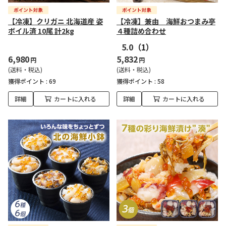
【冷凍】クリガニ 北海道産 姿
【冷凍】兼由 海鮮おつまみ亭
ボイル済 10尾 計2kg
４種詰め合わせ
5.0
（1）
6,980
5,832
円
円
(送料・税込)
(送料・税込)
獲得ポイント :
69
獲得ポイント :
58
詳細
カートに入れる
詳細
カートに入れる