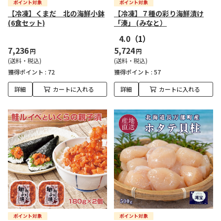
【冷凍】くまだ 北の海鮮小鉢
【冷凍】７種の彩り海鮮漬け
(6食セット)
「湊」 (みなと）
4.0
（1）
7,236
5,724
円
円
(送料・税込)
(送料・税込)
獲得ポイント :
72
獲得ポイント :
57
詳細
カートに入れる
詳細
カートに入れる