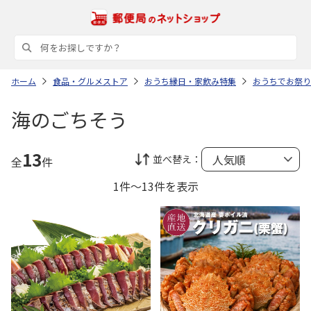
ホーム
食品・グルメストア
おうち縁日・家飲み特集
おうちでお祭り
海のごちそう
13
並べ替え：
全
件
1件～13件を表示