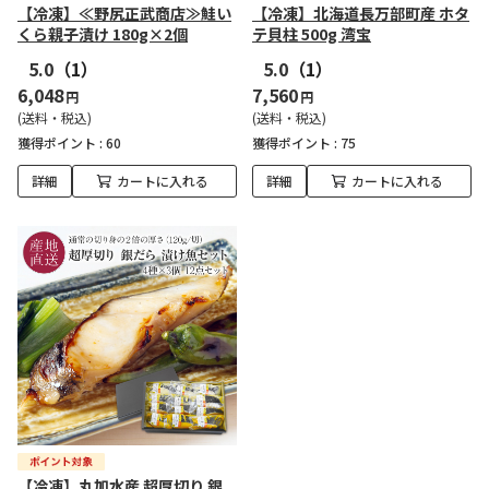
【冷凍】≪野尻正武商店≫鮭い
【冷凍】北海道長万部町産 ホタ
くら親子漬け 180g×2個
テ貝柱 500g 湾宝
5.0
（1）
5.0
（1）
6,048
7,560
円
円
(送料・税込)
(送料・税込)
獲得ポイント :
60
獲得ポイント :
75
詳細
カートに入れる
詳細
カートに入れる
【冷凍】丸加水産 超厚切り 銀