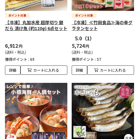
【冷凍】丸加水産 超厚切り 銀
【冷凍】≪竹田食品≫海の幸グ
だら 漬け魚 (約120g) 6点セット
ラタンセット
5.0
（1）
6,912
5,724
円
円
(送料・税込)
(送料・税込)
獲得ポイント :
69
獲得ポイント :
57
詳細
カートに入れる
詳細
カートに入れる