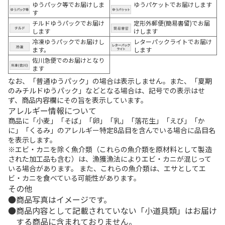
ゆうパック等でお届けしま
ゆうパケットでお届けします
す
チルドゆうパックでお届け
定形外郵便(簡易書留)でお届
します
けします
冷凍ゆうパックでお届けし
レターパックライトでお届け
ます。
します
佐川急便でのお届けとなり
ます
なお、「普通ゆうパック」の場合は表示しません。また、「夏期
のみチルドゆうパック」などとなる場合は、記号での表示はせ
ず、商品内容欄にその旨を表示しています。
アレルギー情報について
商品に「小麦」「そば」「卵」「乳」「落花生」「えび」「か
に」「くるみ」のアレルギー特定8品目を含んでいる場合に品目名
を表示します。
※エビ・カニを除く魚介類（これらの魚介類を原材料として製造
された加工品も含む）は、漁獲漁法によりエビ・カニが混じって
いる場合があります。 また、これらの魚介類は、エサとしてエ
ビ・カニを食べている可能性があります。
その他
商品写真はイメージです。
商品内容として記載されていない「小道具類」はお届け
する商品に含まれておりません。