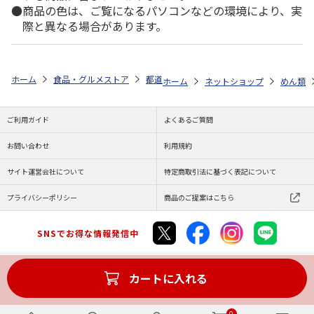
商品の色は、ご覧になるパソコンなどの環境により、実
際と異なる場合があります。
ホーム
食品・グルメストア
都道府県から探す
新潟県
へぎそば（
ホーム
ネットショップ
めん類
ご利用ガイド
よくあるご質問
お問い合わせ
利用規約
サイト運営会社について
特定商取引法に基づく表記について
プライバシーポリシー
商品のご提案はこちら
SNSでお得な情報発信中
カートに入れる
Copyright (C) JAPAN POST Co.,Ltd. All Rights Reserved.
0