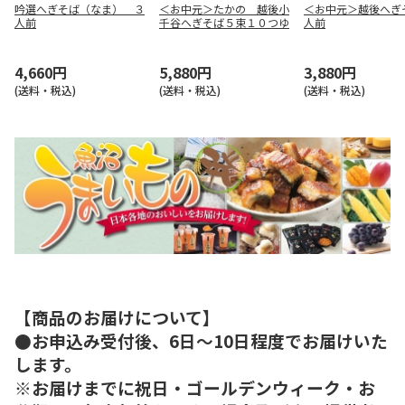
吟選へぎそば（なま） ３
＜お中元＞たかの 越後小
＜お中元＞越後へぎ
人前
千谷へぎそば５束１０つゆ
人前
4,660円
5,880円
3,880円
(送料・税込)
(送料・税込)
(送料・税込)
【商品のお届けについて】
●お申込み受付後、6日～10日程度でお届けいた
します。
※お届けまでに祝日・ゴールデンウィーク・お