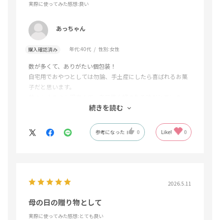
実際に使ってみた感想
:良い
あっちゃん
年代:
40代
性別:
女性
購入確認済み
数が多くて、ありがたい個包装！
自宅用でおやつとしては勿論、手土産にしたら喜ばれるお菓
子だと思います。
甘さも大きさも程良くて、老若男女好まれる味だと思いま
続きを読む
す。
参考になった
0
Like!
0
2026.5.11
母の日の贈り物として
実際に使ってみた感想
:とても良い