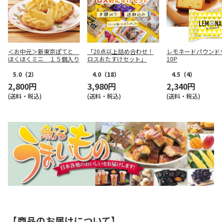
＜お中元＞新東京ぽてと
「20点以上詰め合わせ！
レモネードパウンド
ほくほくミニ １５個入り
ロスおたすけセット」
10P
5.0
（2）
4.0
（18）
4.5
（4）
2,800円
3,980円
2,340円
(送料・税込)
(送料・税込)
(送料・税込)
【商品のお届けについて】