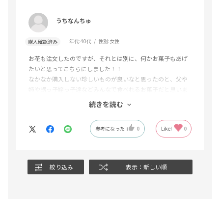
うちなんちゅ
年代:
40代
性別:
女性
購入確認済み
お花も注文したのですが、それとは別に、何かお菓子もあげ
たいと思ってこちらにしました！！
なかなか購入しない珍しいものが良いなと思ったのと、父や
姉や甥っ子姪っ子達などみんなで食べれるお菓子だと思いま
した！
続きを読む
届いてから2～3日で半分ほど無くなった、美味しいと評判で
した。また購入したいです。
参考になった
0
Like!
0
絞り込み
表示：新しい順