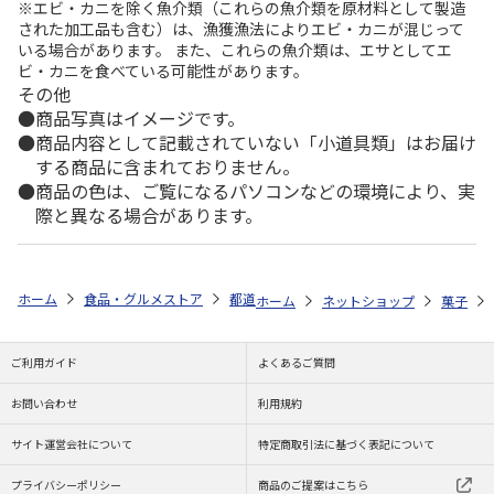
※エビ・カニを除く魚介類（これらの魚介類を原材料として製造
された加工品も含む）は、漁獲漁法によりエビ・カニが混じって
いる場合があります。 また、これらの魚介類は、エサとしてエ
ビ・カニを食べている可能性があります。
その他
商品写真はイメージです。
商品内容として記載されていない「小道具類」はお届け
する商品に含まれておりません。
商品の色は、ご覧になるパソコンなどの環境により、実
際と異なる場合があります。
ホーム
食品・グルメストア
都道府県から探す
兵庫県
こがね芋 
ホーム
ネットショップ
菓子
ご利用ガイド
よくあるご質問
お問い合わせ
利用規約
サイト運営会社について
特定商取引法に基づく表記について
プライバシーポリシー
商品のご提案はこちら