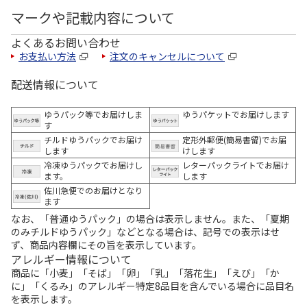
マークや記載内容について
よくあるお問い合わせ
お支払い方法
注文のキャンセルについて
配送情報について
ゆうパック等でお届けしま
ゆうパケットでお届けします
す
チルドゆうパックでお届け
定形外郵便(簡易書留)でお届
します
けします
冷凍ゆうパックでお届けし
レターパックライトでお届け
ます。
します
佐川急便でのお届けとなり
ます
なお、「普通ゆうパック」の場合は表示しません。また、「夏期
のみチルドゆうパック」などとなる場合は、記号での表示はせ
ず、商品内容欄にその旨を表示しています。
アレルギー情報について
商品に「小麦」「そば」「卵」「乳」「落花生」「えび」「か
に」「くるみ」のアレルギー特定8品目を含んでいる場合に品目名
を表示します。