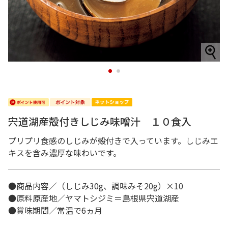
1
2
宍道湖産殻付きしじみ味噌汁 １０食入
プリプリ食感のしじみが殻付きで入っています。しじみエ
キスを含み濃厚な味わいです。
●商品内容／（しじみ30g、調味みそ20g）×10
●原料原産地／ヤマトシジミ＝島根県宍道湖産
●賞味期間／常温で6ヵ月