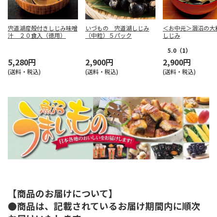
宍道湖産殻付きしじみ味噌
いづもの 宍道湖しじみ
＜お中元＞涸沼の大
汁 ２０食入（徳用）
（中粒）５パック
しじみ
5.0
（1）
5,280円
2,900円
2,900円
(送料・税込)
(送料・税込)
(送料・税込)
【商品のお届けについて】
●商品は、記載されているお届け期間内に順次