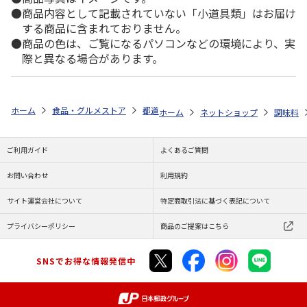
商品内容として記載されていない「小道具類」はお届け
する商品に含まれておりません。
商品の色は、ご覧になるパソコンなどの環境により、実
際と異なる場合があります。
ホーム
食品・グルメストア
都道府県から探す
島根県
宍道湖産殻
ホーム
ネットショップ
調味料
ご利用ガイド
よくあるご質問
お問い合わせ
利用規約
サイト運営会社について
特定商取引法に基づく表記について
プライバシーポリシー
商品のご提案はこちら
SNSでお得な情報発信中