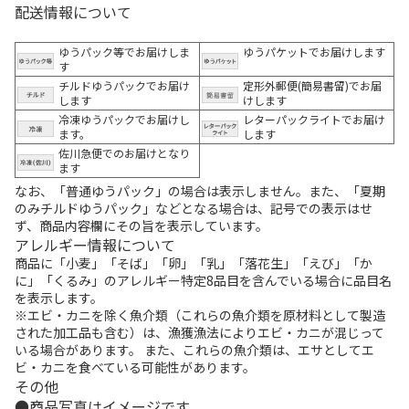
配送情報について
ゆうパック等でお届けしま
ゆうパケットでお届けします
す
チルドゆうパックでお届け
定形外郵便(簡易書留)でお届
します
けします
冷凍ゆうパックでお届けし
レターパックライトでお届け
ます。
します
佐川急便でのお届けとなり
ます
なお、「普通ゆうパック」の場合は表示しません。また、「夏期
のみチルドゆうパック」などとなる場合は、記号での表示はせ
ず、商品内容欄にその旨を表示しています。
アレルギー情報について
商品に「小麦」「そば」「卵」「乳」「落花生」「えび」「か
に」「くるみ」のアレルギー特定8品目を含んでいる場合に品目名
を表示します。
※エビ・カニを除く魚介類（これらの魚介類を原材料として製造
された加工品も含む）は、漁獲漁法によりエビ・カニが混じって
いる場合があります。 また、これらの魚介類は、エサとしてエ
ビ・カニを食べている可能性があります。
その他
商品写真はイメージです。