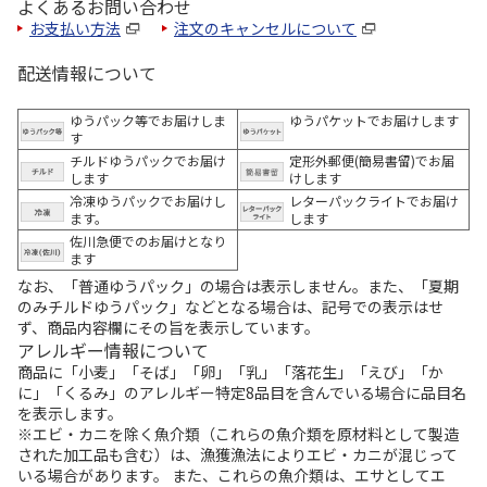
よくあるお問い合わせ
お支払い方法
注文のキャンセルについて
配送情報について
ゆうパック等でお届けしま
ゆうパケットでお届けします
す
チルドゆうパックでお届け
定形外郵便(簡易書留)でお届
します
けします
冷凍ゆうパックでお届けし
レターパックライトでお届け
ます。
します
佐川急便でのお届けとなり
ます
なお、「普通ゆうパック」の場合は表示しません。また、「夏期
のみチルドゆうパック」などとなる場合は、記号での表示はせ
ず、商品内容欄にその旨を表示しています。
アレルギー情報について
商品に「小麦」「そば」「卵」「乳」「落花生」「えび」「か
に」「くるみ」のアレルギー特定8品目を含んでいる場合に品目名
を表示します。
※エビ・カニを除く魚介類（これらの魚介類を原材料として製造
された加工品も含む）は、漁獲漁法によりエビ・カニが混じって
いる場合があります。 また、これらの魚介類は、エサとしてエ