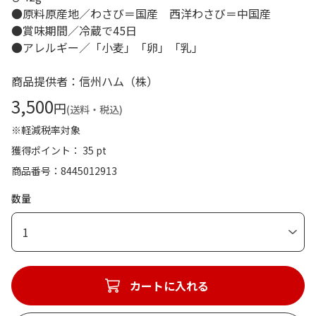
●原料原産地／わさび＝国産 西洋わさび＝中国産
●賞味期間／冷蔵で45日
●アレルギー／「小麦」「卵」「乳」
商品提供者：信州ハム（株）
3,500
円
(送料・税込)
※軽減税率対象
獲得ポイント： 35 pt
商品番号
8445012913
数量
1
カートに入れる