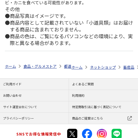
ビ・カニを食べている可能性があります。
その他
商品写真はイメージです。
商品内容として記載されていない「小道具類」はお届け
する商品に含まれておりません。
商品の色は、ご覧になるパソコンなどの環境により、実
際と異なる場合があります。
ホーム
食品・グルメストア
都道府県から探す
長野県
つるし燻り
ホーム
ネットショップ
畜産品
ご利用ガイド
よくあるご質問
お問い合わせ
利用規約
サイト運営会社について
特定商取引法に基づく表記について
プライバシーポリシー
商品のご提案はこちら
SNSでお得な情報発信中