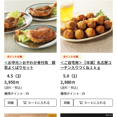
＜お中元＞おやわか骨付鳥 親
＜ご自宅用＞【冷凍】名古屋コ
若よくばりセット
ーチン入りつくね１ｋｇ
4.5
（2）
5.0
（1）
3,950
2,980
円
円
(送料・税込)
(送料・税込)
獲得ポイント :
39
獲得ポイント :
29
詳細
カートに入れる
詳細
カートに入れる