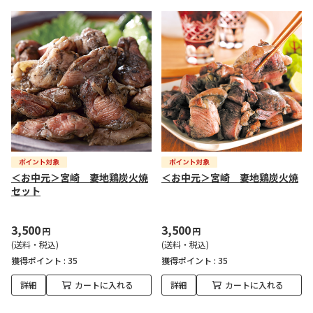
＜お中元＞宮崎 妻地鶏炭火焼
＜お中元＞宮崎 妻地鶏炭火焼
セット
3,500
3,500
円
円
(送料・税込)
(送料・税込)
獲得ポイント :
35
獲得ポイント :
35
詳細
カートに入れる
詳細
カートに入れる