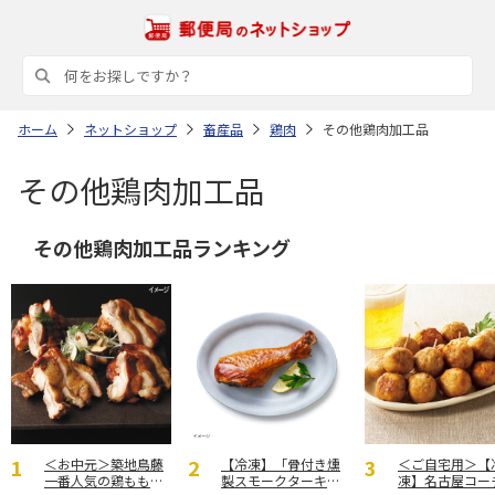
ホーム
ネットショップ
畜産品
鶏肉
その他鶏肉加工品
その他鶏肉加工品
その他鶏肉加工品ランキング
＜お中元＞築地鳥藤
【冷凍】「骨付き燻
＜ご自宅用＞【
一番人気の鶏もも焼
製スモークターキー
凍】名古屋コー