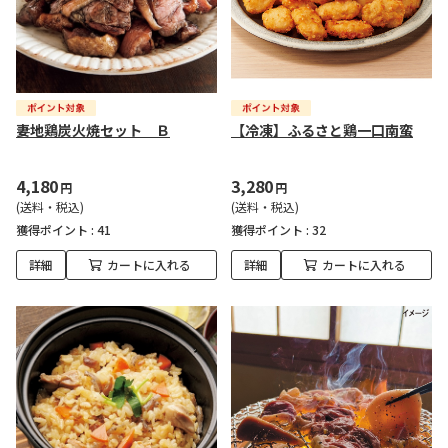
妻地鶏炭火焼セット Ｂ
【冷凍】ふるさと鶏一口南蛮
4,180
3,280
円
円
(送料・税込)
(送料・税込)
獲得ポイント :
41
獲得ポイント :
32
詳細
カートに入れる
詳細
カートに入れる