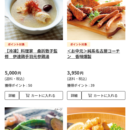
【冷凍】料理家 桑折敦子監
＜お中元＞純系名古屋コーチ
修 伊達鶏手羽元参鶏湯
ン 香味燻製
5,000
3,950
円
円
(送料・税込)
(送料・税込)
獲得ポイント :
50
獲得ポイント :
39
詳細
カートに入れる
詳細
カートに入れる