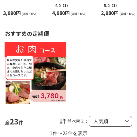
き４種セット
レッグ」180g×20本
入りつくね１ｋ
4.0
（1）
5.0
（1）
3,990円
4,980円
2,980円
(送料・税込)
(送料・税込)
(送料・税込)
おすすめの定期便
23
並べ替え：
全
件
1件～23件を表示