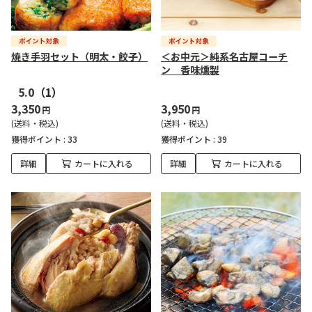
焼き手羽セット（明太・餃子）
＜お中元＞純系名古屋コーチ
ン 香味燻製
5.0
（1）
3,350
3,950
円
円
(送料・税込)
(送料・税込)
獲得ポイント :
33
獲得ポイント :
39
詳細
カートに入れる
詳細
カートに入れる