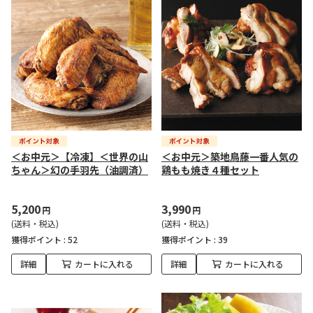
＜お中元＞【冷凍】＜世界の山
＜お中元＞築地鳥藤一番人気の
ちゃん＞幻の手羽先（油調済）
鶏もも焼き４種セット
5,200
3,990
円
円
(送料・税込)
(送料・税込)
獲得ポイント :
52
獲得ポイント :
39
詳細
カートに入れる
詳細
カートに入れる