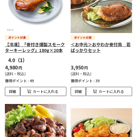
【冷凍】「骨付き燻製スモーク
＜お中元＞おやわか骨付鳥 若
ターキーレッグ」180g×20本
ばっかりセット
4.0
（1）
4,980
3,950
円
円
(送料・税込)
(送料・税込)
獲得ポイント :
49
獲得ポイント :
39
詳細
カートに入れる
詳細
カートに入れる