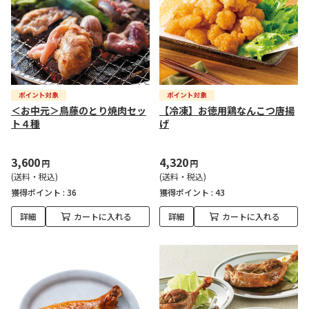
＜お中元＞鳥藤のとり焼肉セッ
【冷凍】お徳用鶏なんこつ唐揚
ト４種
げ
3,600
4,320
円
円
(送料・税込)
(送料・税込)
獲得ポイント :
36
獲得ポイント :
43
詳細
カートに入れる
詳細
カートに入れる