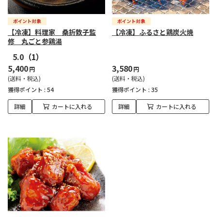
【冷凍】料理家 桑折敦子監
【冷凍】ふるさと鶏炭火焼
修 丸ごと参鶏湯
5.0
（1）
5,400
3,580
円
円
(送料・税込)
(送料・税込)
獲得ポイント :
54
獲得ポイント :
35
詳細
カートに入れる
詳細
カートに入れる