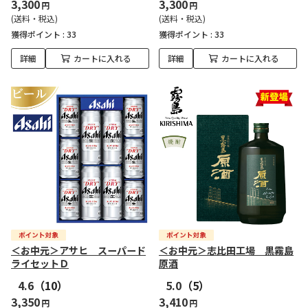
3,300
3,300
円
円
(送料・税込)
(送料・税込)
獲得ポイント :
33
獲得ポイント :
33
詳細
カートに入れる
詳細
カートに入れる
＜お中元＞アサヒ スーパード
＜お中元＞志比田工場 黒霧島
ライセットＤ
原酒
4.6
（10）
5.0
（5）
3,350
3,410
円
円