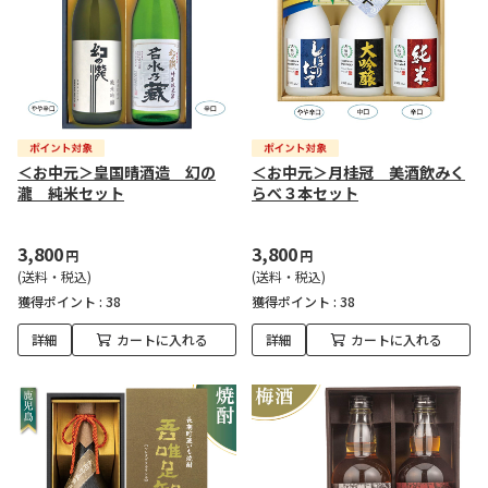
＜お中元＞皇国晴酒造 幻の
＜お中元＞月桂冠 美酒飲みく
瀧 純米セット
らべ３本セット
3,800
3,800
円
円
(送料・税込)
(送料・税込)
獲得ポイント :
38
獲得ポイント :
38
詳細
カートに入れる
詳細
カートに入れる