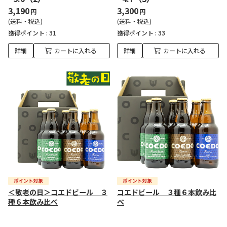
3,190
3,300
円
円
(送料・税込)
(送料・税込)
獲得ポイント :
31
獲得ポイント :
33
詳細
カートに入れる
詳細
カートに入れる
＜敬老の日＞コエドビール ３
コエドビール ３種６本飲み比
種６本飲み比べ
べ