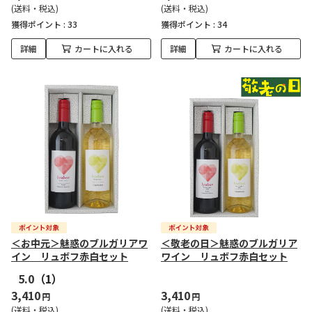
(送料・税込)
(送料・税込)
獲得ポイント :
33
獲得ポイント :
34
詳細
カートに入れる
詳細
カートに入れる
＜お中元＞魅惑のブルガリアワ
＜敬老の日＞魅惑のブルガリア
イン リュボフ赤白セット
ワイン リュボフ赤白セット
5.0
（1）
3,410
3,410
円
円
(送料・税込)
(送料・税込)