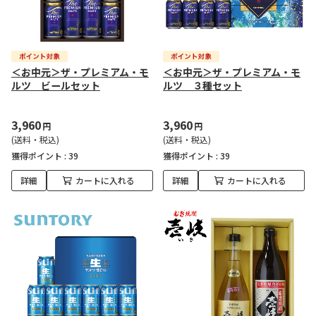
＜お中元＞ザ・プレミアム・モ
＜お中元＞ザ・プレミアム・モ
ルツ ビールセット
ルツ ３種セット
3,960
3,960
円
円
(送料・税込)
(送料・税込)
獲得ポイント :
39
獲得ポイント :
39
詳細
カートに入れる
詳細
カートに入れる