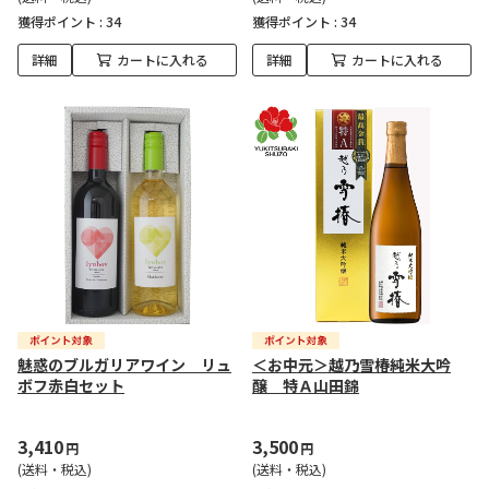
獲得ポイント :
34
獲得ポイント :
34
詳細
カートに入れる
詳細
カートに入れる
魅惑のブルガリアワイン リュ
＜お中元＞越乃雪椿純米大吟
ボフ赤白セット
醸 特Ａ山田錦
3,410
3,500
円
円
(送料・税込)
(送料・税込)