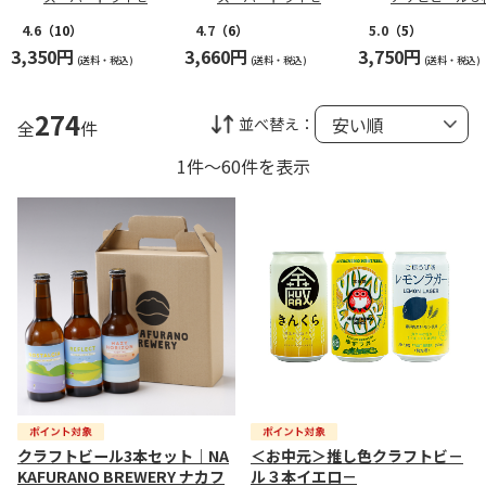
トＤ
トＡ
ットＡ
4.6
（10）
4.7
（6）
5.0
（5）
3,350円
3,660円
3,750円
(送料・税込)
(送料・税込)
(送料・税込)
274
並べ替え：
全
件
1件～60件を表示
クラフトビール3本セット｜NA
＜お中元＞推し色クラフトビ－
KAFURANO BREWERY ナカフ
ル３本イエロ－