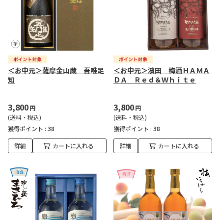
＜お中元＞薩摩金山蔵 吾唯足
＜お中元＞濱田 梅酒ＨＡＭＡ
知
ＤＡ Ｒｅｄ＆Ｗｈｉｔｅ
3,800
3,800
円
円
(送料・税込)
(送料・税込)
獲得ポイント :
38
獲得ポイント :
38
詳細
カートに入れる
詳細
カートに入れる