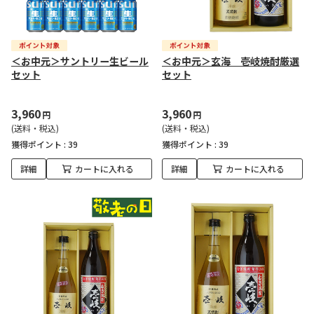
＜お中元＞サントリー生ビール
＜お中元＞玄海 壱岐焼酎厳選
セット
セット
3,960
3,960
円
円
(送料・税込)
(送料・税込)
獲得ポイント :
39
獲得ポイント :
39
詳細
カートに入れる
詳細
カートに入れる