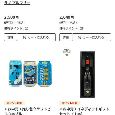
ラノ ブルワリー
2,500
2,640
円
円
(送料別・税込)
(送料・税込)
獲得ポイント :
25
獲得ポイント :
26
詳細
カートに入れる
詳細
カートに入れる
＜お中元＞推し色クラフトビ－
＜お中元＞イネディットギフト
ル３本ブル－
セット（１本）