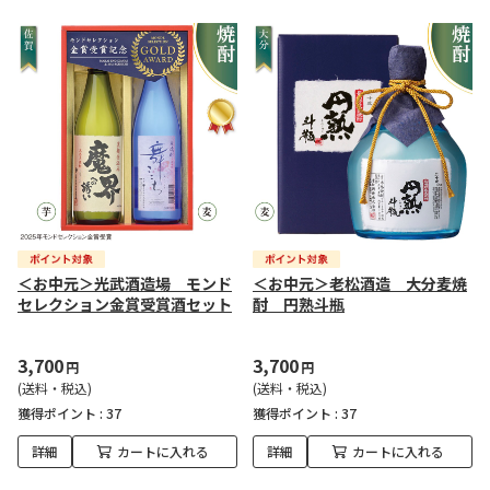
＜お中元＞光武酒造場 モンド
＜お中元＞老松酒造 大分麦焼
セレクション金賞受賞酒セット
酎 円熟斗瓶
3,700
3,700
円
円
(送料・税込)
(送料・税込)
獲得ポイント :
37
獲得ポイント :
37
詳細
カートに入れる
詳細
カートに入れる