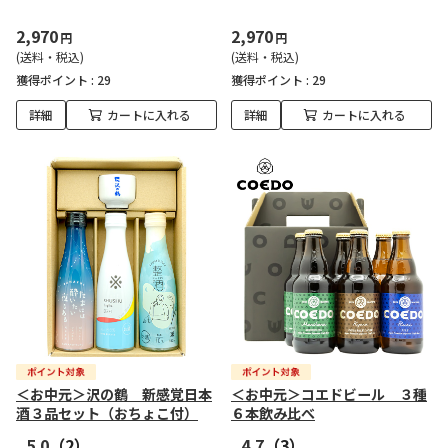
2,970
2,970
円
円
(送料・税込)
(送料・税込)
獲得ポイント :
29
獲得ポイント :
29
詳細
カートに入れる
詳細
カートに入れる
＜お中元＞沢の鶴 新感覚日本
＜お中元＞コエドビール ３種
酒３品セット（おちょこ付）
６本飲み比べ
5.0
（2）
4.7
（3）