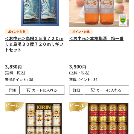
＜お中元＞島唄２５度７２０ｍ
＜お中元＞本格梅酒 梅一番
ｌ＆島唄３０度７２０ｍｌギフ
トセット
3,850
3,900
円
円
(送料・税込)
(送料・税込)
獲得ポイント :
38
獲得ポイント :
39
詳細
カートに入れる
詳細
カートに入れる