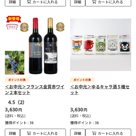
詳細
カートに入れる
詳細
カートに入れる
＜お中元＞フランス金賞赤ワイ
＜お中元＞ゆるキャラ酒５種セ
ン２本セット
ット
4.5
（2）
3,630
3,630
円
円
(送料・税込)
(送料・税込)
獲得ポイント :
36
獲得ポイント :
36
詳細
カートに入れる
詳細
カートに入れる