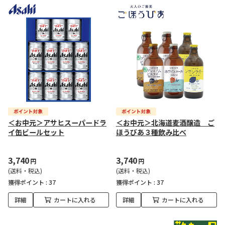
＜お中元＞アサヒスーパードラ
＜お中元＞北海道麦酒醸造 ご
イ缶ビールセット
ほうびあ３種飲み比べ
3,740
3,740
円
円
(送料・税込)
(送料・税込)
獲得ポイント :
37
獲得ポイント :
37
詳細
カートに入れる
詳細
カートに入れる