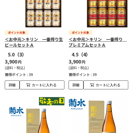
＜お中元＞キリン 一番搾り生
＜お中元＞キリン 一番搾り
ビールセットＡ
プレミアムセットＡ
5.0
（3）
4.5
（4）
3,900
3,900
円
円
(送料・税込)
(送料・税込)
獲得ポイント :
39
獲得ポイント :
39
詳細
カートに入れる
詳細
カートに入れる