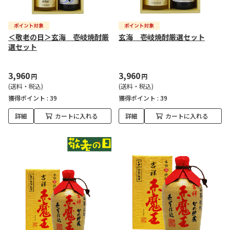
＜敬老の日＞玄海 壱岐焼酎厳
玄海 壱岐焼酎厳選セット
選セット
3,960
3,960
円
円
(送料・税込)
(送料・税込)
獲得ポイント :
39
獲得ポイント :
39
詳細
カートに入れる
詳細
カートに入れる