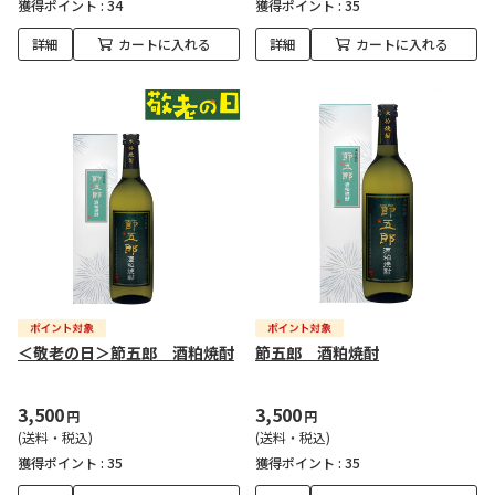
獲得ポイント :
34
獲得ポイント :
35
詳細
カートに入れる
詳細
カートに入れる
＜敬老の日＞節五郎 酒粕焼酎
節五郎 酒粕焼酎
3,500
3,500
円
円
(送料・税込)
(送料・税込)
獲得ポイント :
35
獲得ポイント :
35