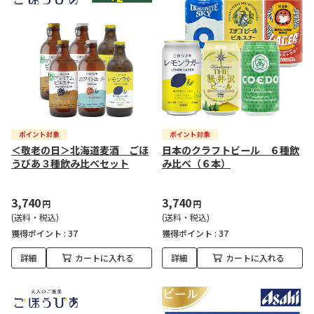
＜敬老の日＞北海道麦酒 ごほ
日本のクラフトビール ６種飲
うびあ３種飲み比べセット
み比べ（６本）
3,740
3,740
円
円
(送料・税込)
(送料・税込)
獲得ポイント :
37
獲得ポイント :
37
詳細
カートに入れる
詳細
カートに入れる