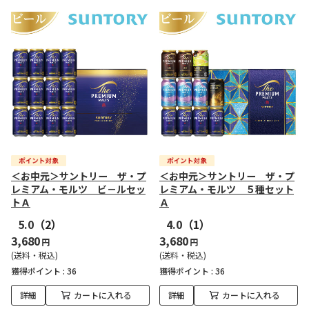
＜お中元＞サントリー ザ・プ
＜お中元＞サントリー ザ・プ
レミアム・モルツ ビ－ルセッ
レミアム・モルツ ５種セット
トＡ
Ａ
5.0
（2）
4.0
（1）
3,680
3,680
円
円
(送料・税込)
(送料・税込)
獲得ポイント :
36
獲得ポイント :
36
詳細
カートに入れる
詳細
カートに入れる