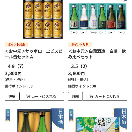
＜お中元＞サッポロ ヱビスビ
＜お中元＞白瀧酒造 白瀧 飲
ール缶セットＡ
み比べセット
4.9
（7）
3.5
（2）
3,800
3,800
円
円
(送料・税込)
(送料・税込)
獲得ポイント :
38
獲得ポイント :
38
詳細
カートに入れる
詳細
カートに入れる