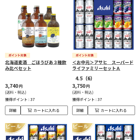
北海道麦酒 ごほうびあ３種飲
＜お中元＞アサヒ スーパード
み比べセット
ライファミリーセットＡ
4.5
（6）
3,740
3,750
円
円
(送料・税込)
(送料・税込)
獲得ポイント :
37
獲得ポイント :
37
詳細
カートに入れる
詳細
カートに入れる