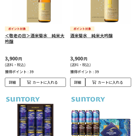
＜敬老の日＞酒米菊水 純米大
酒米菊水 純米大吟醸
吟醸
3,900
3,900
円
円
(送料・税込)
(送料・税込)
獲得ポイント :
39
獲得ポイント :
39
詳細
カートに入れる
詳細
カートに入れる