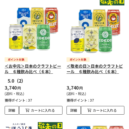
＜お中元＞日本のクラフトビー
＜敬老の日＞日本のクラフトビ
ル ６種飲み比べ（６本）
ール ６種飲み比べ（６本）
5.0
（2）
3,740
3,740
円
円
(送料・税込)
(送料・税込)
獲得ポイント :
37
獲得ポイント :
37
詳細
カートに入れる
詳細
カートに入れる