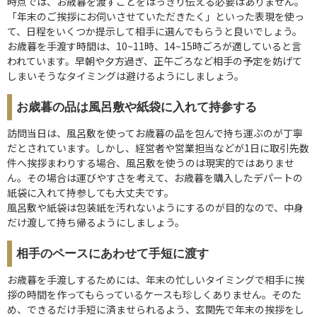
時点では、お歳暮を渡すことをはっきり伝える必要はありません。
「年末のご挨拶にお伺いさせていただきたく」といった表現を使っ
て、日程をいくつか提示して相手に選んでもらうと良いでしょう。
お歳暮を手渡す時間は、10~11時、14~15時ごろが適していると言
われています。早朝や夕方過ぎ、正午ごろなど相手の予定を妨げて
しまいそうなタイミングは避けるようにしましょう。
お歳暮の品は風呂敷や紙袋に入れて持参する
訪問当日は、風呂敷を使ってお歳暮の品を包んで持ち運ぶのが丁寧
だとされています。しかし、経営者や営業担当などが1日に取引先数
件へ挨拶まわりする場合、風呂敷を使うのは現実的ではありませ
ん。その場合は運びやすさを考えて、お歳暮を購入したデパートの
紙袋に入れて持参しても大丈夫です。
風呂敷や紙袋は包装紙を汚れないようにするのが目的なので、中身
だけ渡して持ち帰るようにしましょう。
相手のペースにあわせて手短に渡す
お歳暮を手渡しするためには、年末の忙しいタイミングで相手に挨
拶の時間を作ってもらっているケースも珍しくありません。そのた
め、できるだけ手短に済ませられるよう、玄関先で年末の挨拶をし