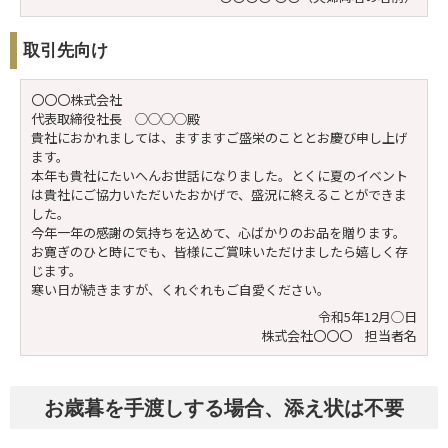
取引先向け
〇〇〇株式会社
代表取締役社長 ◯◯◯◯殿
貴社におかれましては、ますますご盛栄のこととお慶び申し上げ
ます。
本年も貴社にたいへんお世話になりました。とくに夏のイベント
は貴社にご協力いただいたおかげで、盛況に終えることができま
した。
今年一年の感謝の気持ちを込めて、心ばかりのお品を贈ります。
お寛ぎのひと時にでも、皆様にご賞味いただけましたら嬉しく存
じます。
寒い日が続きますが、くれぐれもご自愛ください。
令和5年12月◯日
株式会社〇〇〇 担当者名
お歳暮を手渡しする場合、添え状は不要