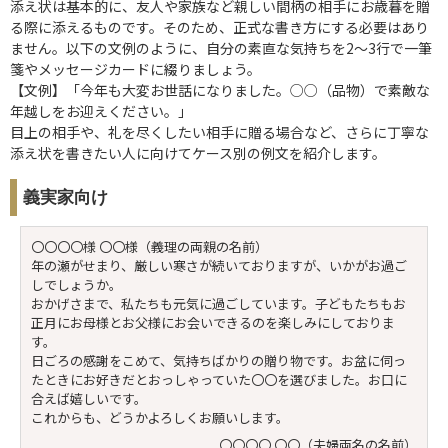
添え状は基本的に、友人や家族など親しい間柄の相手にお歳暮を贈
る際に添えるものです。そのため、正式な書き方にする必要はあり
ません。以下の文例のように、自分の素直な気持ちを2～3行で一筆
箋やメッセージカードに綴りましょう。
【文例】「今年も大変お世話になりました。○○（品物）で素敵な
年越しをお迎えください。」
目上の相手や、礼を尽くしたい相手に贈る場合など、さらに丁寧な
添え状を書きたい人に向けてケース別の例文を紹介します。
義実家向け
〇〇〇〇様 〇〇様（義理の両親の名前）
年の瀬がせまり、厳しい寒さが続いておりますが、いかがお過ご
しでしょうか。
おかげさまで、私たちも元気に過ごしています。子どもたちもお
正月にお母様とお父様にお会いできるのを楽しみにしておりま
す。
日ごろの感謝をこめて、気持ちばかりの贈り物です。お盆に伺っ
たときにお好きだとおっしゃっていた〇〇を選びました。お口に
合えば嬉しいです。
これからも、どうかよろしくお願いします。
〇〇〇〇 〇〇（夫婦両名の名前）