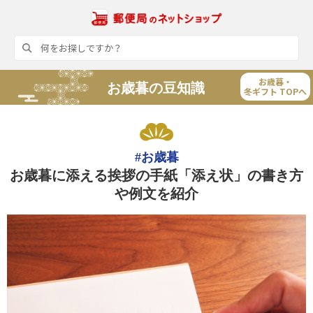
お歳暮・
お歳暮の豆知識
冬ギフト TOPへ
#お歳暮
お歳暮に添える挨拶の手紙「添え状」の書き方
や例文を紹介