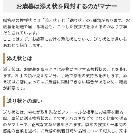
お歳暮は添え状を同封するのがマナー
贈答品の挨拶状には「添え状」と「送り状」の2種類があります。お
歳暮を配送で届ける場合も、こうした挨拶状を添えるのがより丁寧
だとされています。
ここではまず、お歳暮における添え状について、送り状との違いも
あわせて紹介します。
添え状とは
添え状は、お歳暮を贈るときに品物に同封する挨拶状のことを指し
ます。相手の顔が見えない分、手紙で感謝の気持ちを表します。添
え状はお店によってはお歳暮に同封できない場合があるため、確認
が必要です。
送り状との違い
送り状とは、会社が取引先などフォーマルな相手にお歳暮を贈る
際、事前に送る挨拶状のことです。ハガキなどではなく封書で送る
のがマナーで、正式な文章が求められます。季節の挨拶と一年間の
感謝の言葉を述べ、お歳暮の到着日時や品物について記入し、文末