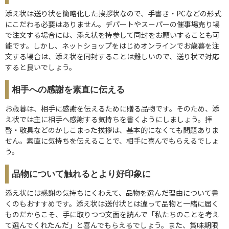
添え状は送り状を簡略化した挨拶状なので、手書き・PCなどの形式
にこだわる必要はありません。デパートやスーパーの催事場売り場
で注文する場合には、添え状を持参して同封をお願いすることも可
能です。しかし、ネットショップをはじめオンラインでお歳暮を注
文する場合は、添え状を同封することは難しいので、送り状で対応
すると良いでしょう。
相手への感謝を素直に伝える
お歳暮は、相手に感謝を伝えるために贈る品物です。そのため、添
え状では主に相手へ感謝する気持ちを書くようにしましょう。拝
啓・敬具などのかしこまった挨拶は、基本的になくても問題ありま
せん。素直に気持ちを伝えることで、相手に喜んでもらえるでしょ
う。
品物について触れるとより好印象に
添え状には感謝の気持ちにくわえて、品物を選んだ理由について書
くのもおすすめです。添え状は送付状とは違って品物と一緒に届く
ものだからこそ、手に取りつつ文面を読んで「私たちのことを考え
て選んでくれたんだ」と喜んでもらえるでしょう。また、賞味期限