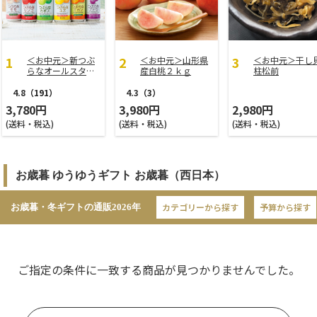
＜お中元＞新つぶ
＜お中元＞山形県
＜お中元＞干し
らなオールスター
産白桃２ｋｇ
柱松前
ズ
4.8
（191）
4.3
（3）
3,780円
3,980円
2,980円
(送料・税込)
(送料・税込)
(送料・税込)
お歳暮 ゆうゆうギフト お歳暮（西日本）
カテゴリーから探す
予算から探す
お歳暮・冬ギフトの通販
2026年
ご指定の条件に一致する商品が見つかりませんでした。