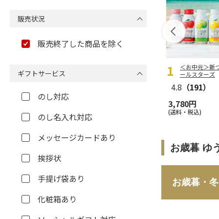
販売状況
販売終了した商品を除く
＜お中元＞新
ギフトサービス
ールスターズ
4.8
（191）
のし対応
3,780円
(送料・税込)
のし名入れ対応
メッセージカードあり
お歳暮 ゆ
挨拶状
手提げ袋あり
お歳暮・冬
化粧箱あり