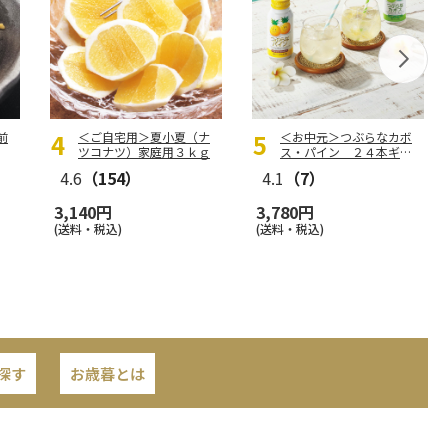
前
＜ご自宅用＞夏小夏（ナ
＜お中元＞つぶらなカボ
ツコナツ）家庭用３ｋｇ
ス・パイン ２４本ギフ
ト
4.6
（154）
4.1
（7）
3,140円
3,780円
(送料・税込)
(送料・税込)
探す
お歳暮とは