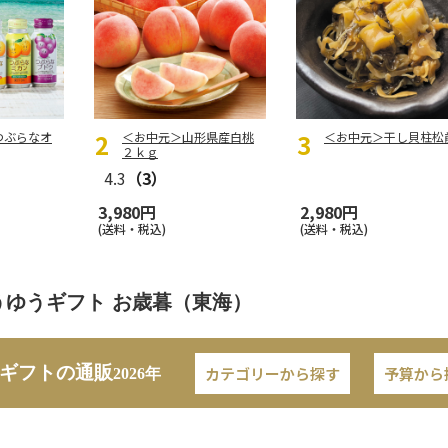
つぶらなオ
＜お中元＞山形県産白桃
＜お中元＞干し貝柱松
２ｋｇ
4.3
（3）
3,980円
2,980円
(送料・税込)
(送料・税込)
うゆうギフト お歳暮（東海）
ギフトの通販
カテゴリーから探す
予算から
2026年