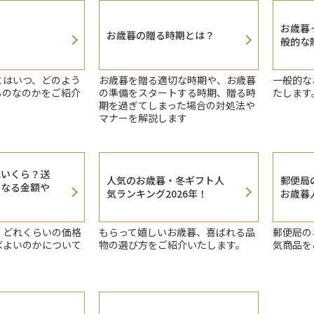
お歳暮
お歳暮の贈る時期とは？
般的な
とはいつ、どのよう
お歳暮を贈る適切な時期や、お歳暮
一般的な
ものなのかをご紹介
の準備をスタートする時期、贈る時
たします
期を過ぎてしまった場合の対処法や
マナーを解説します
はいくら？送
人気のお歳暮・冬ギフト人
郵便局
となる金額や
気ランキング2026年！
お歳暮人
、どれくらいの価格
もらって嬉しいお歳暮、喜ばれる品
郵便局の
ばよいのかについて
物の選び方をご紹介いたします。
気商品を