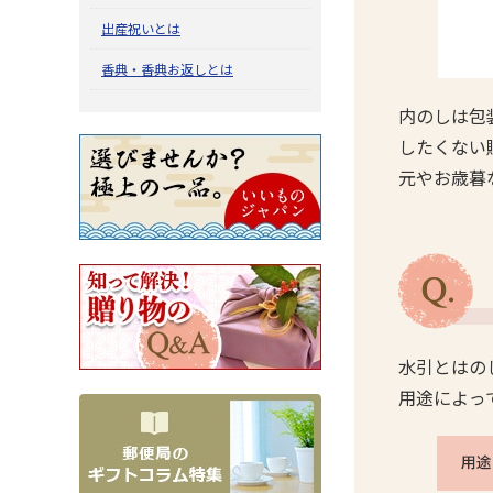
出産祝いとは
香典・香典お返しとは
内のしは包
したくない
元やお歳暮
水引とはの
用途によっ