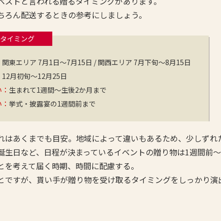
ベストと言われる贈るタイミングがあります。
ちろん配送するときの参考にしましょう。
タイミング
：
関東エリア 7月1日〜7月15日 / 関西エリア 7月下旬〜8月15日
：
12月初旬〜12月25日
い：
生まれて1週間〜生後2か月まで
い：
挙式・披露宴の1週間前まで
れはあくまでも目安。地域によって違いもあるため、少しずれ
誕生日など、日程が決まっているイベントの贈り物は1週間前
とを考えて届く時期、時間に配慮する。
とですが、貰い手が贈り物を受け取るタイミングをしっかり演