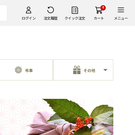
0
ログイン
注文履歴
クイック注文
カート
メニュー
弔事
その他
贈り物1