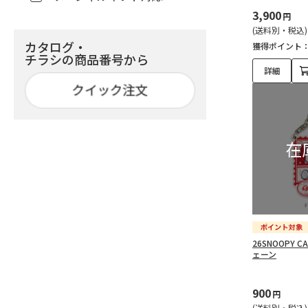
3,900
円
(送料別・税込)
カタログ・
獲得ポイント
チラシの商品番号から
詳細
26SNOOPY 
ェーン
900
円
(送料別・税込)