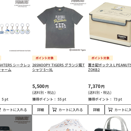
IGHTERS シークレッ
26SNOOPY TIGERS グランジ風T
置き配ボックス L PEANUT
チャーム
シャツ S～XL
ZOKB2
5,500
7,370
円
円
(送料別・税込)
(送料別・税込)
：
5 pt
獲得ポイント：
55 pt
獲得ポイント：
73 pt
カートに入れる
詳細
カートに入れる
詳細
カートに