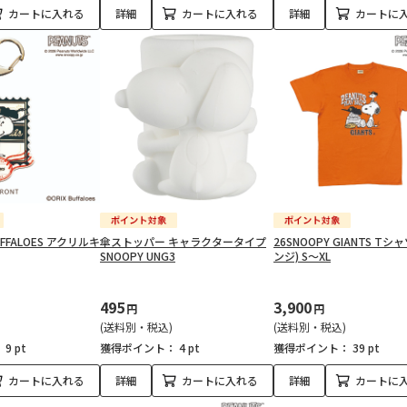
カートに入れる
詳細
カートに入れる
詳細
カートに
UFFALOES アクリルキ
傘ストッパー キャラクタータイプ
26SNOOPY GIANTS Tシ
SNOOPY UNG3
ンジ) S～XL
495
3,900
円
円
(送料別・税込)
(送料別・税込)
：
9 pt
獲得ポイント：
4 pt
獲得ポイント：
39 pt
カートに入れる
詳細
カートに入れる
詳細
カートに