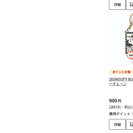
詳細
26SNOOPY B
ーチェーン
900
円
(送料別・税込)
獲得ポイント
詳細