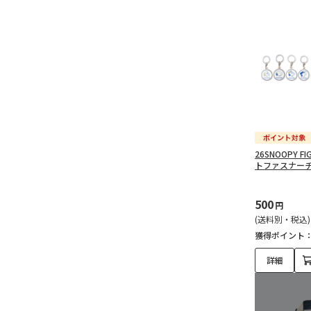
26SNOOPY F
トファスナー
500
円
(送料別・税込)
獲得ポイント
詳細