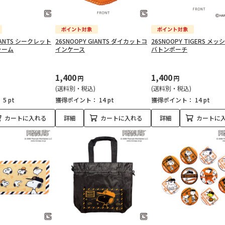
GIANTS シークレット
26SNOOPY GIANTS ダイカットコ
26SNOOPY TIGERS メ
ャーム
インケース
バトンポーチ
1,400
1,400
円
円
(送料別・税込)
(送料別・税込)
：
5 pt
獲得ポイント：
14 pt
獲得ポイント：
14 pt
カートに入れる
詳細
カートに入れる
詳細
カートに