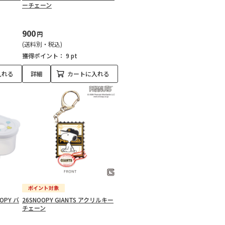
ーチェーン
900
円
(送料別・税込)
獲得ポイント：
9 pt
入れる
詳細
カートに入れる
PY バ
26SNOOPY GIANTS アクリルキー
チェーン