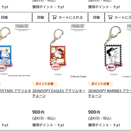
：
9 pt
獲得ポイント：
9 pt
獲得ポイント：
9 pt
詳細
詳細
カートに入れる
詳細
カートに
BAYSTARS アクリルキ
26SNOOPY EAGLES アクリルキー
26SNOOPY MARINES 
チェーン
チェーン
900
900
円
円
(送料別・税込)
(送料別・税込)
：
9 pt
獲得ポイント：
9 pt
獲得ポイント：
9 pt