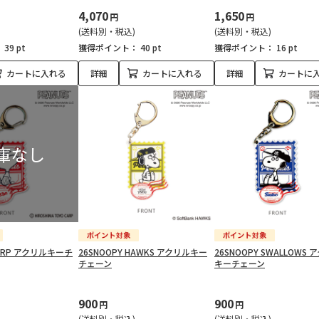
4,070
1,650
円
円
(送料別・税込)
(送料別・税込)
：
39 pt
獲得ポイント：
40 pt
獲得ポイント：
16 pt
カートに入れる
詳細
カートに入れる
詳細
カートに
CARP アクリルキーチ
26SNOOPY HAWKS アクリルキー
26SNOOPY SWALLOWS
チェーン
キーチェーン
900
900
円
円
(送料別・税込)
(送料別・税込)