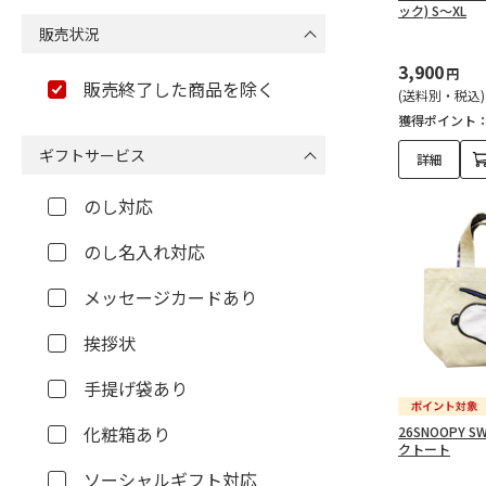
ック) S～XL
販売状況
3,900
円
販売終了した商品を除く
(送料別・税込)
獲得ポイント
ギフトサービス
詳細
のし対応
のし名入れ対応
メッセージカードあり
挨拶状
手提げ袋あり
化粧箱あり
26SNOOPY 
クトート
ソーシャルギフト対応