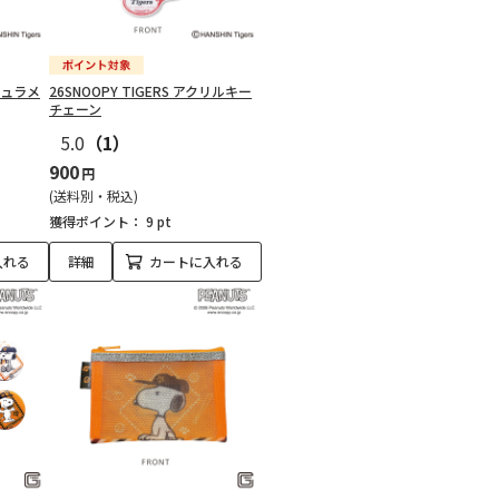
ッシュラメ
26SNOOPY TIGERS アクリルキー
チェーン
5.0
（1）
900
円
(送料別・税込)
獲得ポイント：
9 pt
入れる
詳細
カートに入れる