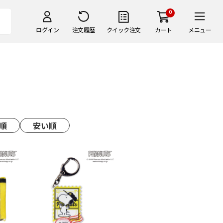
0
ログイン
注文履歴
クイック注文
カート
メニュー
順
安い順