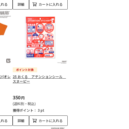
入れる
詳細
カートに入れる
ャツ(オレ
25 おくる アテンションシール
スヌーピー
350
円
(送料別・税込)
獲得ポイント：
3 pt
入れる
詳細
カートに入れる