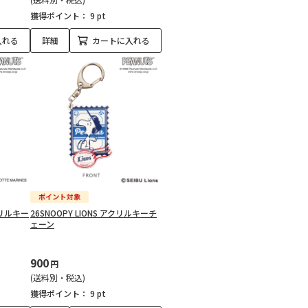
獲得ポイント：
9 pt
入れる
詳細
カートに入れる
アクリルキー
26SNOOPY LIONS アクリルキーチ
ェーン
900
円
(送料別・税込)
獲得ポイント：
9 pt