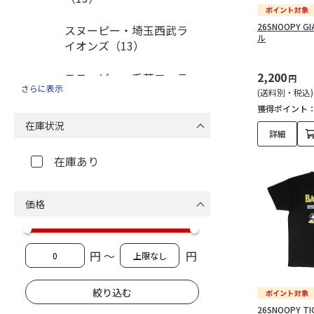
26SNOOPY 
スヌーピー・埼玉西武ラ
ル
イオンズ（13）
2,200
スヌーピー・千葉ロッテ
円
さらに表示
マリーンズ（13）
(送料別・税込)
獲得ポイント
スヌーピー・オリック
在庫状況
詳細
ス・バファローズ（13）
在庫あり
スヌーピー・福岡ソフト
バンクホークス（13）
価格
円 ～
円
26SNOOPY T