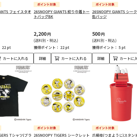
GIANTS フェイスタオ
26SNOOPY GIANTS 絞り巾着トー
26SNOOPY GIANTS シ
トバッグBK
缶バッジ
2,200
500
円
円
(送料別・税込)
(送料別・税込)
：
22 pt
獲得ポイント：
22 pt
獲得ポイント：
5 pt
カートに入れる
詳細
カートに入れる
詳細
カートに
IGERS Tシャツ(ブラ
26SNOOPY TIGERS シークレット
爪楊枝(つまようじ)スタンド