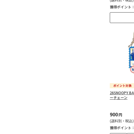
獲得ポイント
26SNOOPY 
ーチェーン
900
円
(送料別・税込)
獲得ポイント