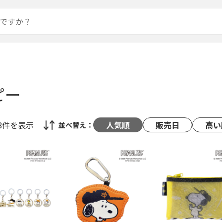
ピー
48件
を表示
人気順
販売日
高い
並べ替え：