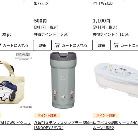
缶バッジ
PY TWYJ1D
500
1,100
円
円
(送料別・税込)
(送料別・税込)
：
39 pt
獲得ポイント：
5 pt
獲得ポイント：
11 pt
カートに入れる
詳細
カートに入れる
詳細
カートに
SWALLOWS ピクニッ
八角形ステンレスタンブラー 350m
ゆでパスタ調理ケース SNOO
l SNOOPY SMVO4
ルーン UDP2