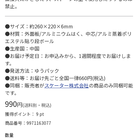
禁止。
●サイズ：約260×220×6mm
●材質：外面板/アルミニウムはく、中芯/アルミ蒸着ポリ
エステル貼り段ボール
●生産国：中国
●お届け予定日：お申込みから、1週間程度でお届けしま
す。
●発送方法：ゆうパック
●送料等：お届け先ごと全国一律660円(税込)
●同梱：販売者が
スケーター株式会社
の商品のみ同梱可能
です。
990
円
(送料別・税込)
獲得ポイント： 9 pt
商品番号
9971163077
数量