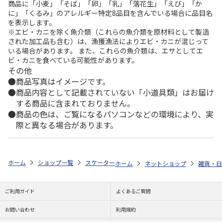
商品に「小麦」「そば」「卵」「乳」「落花生」「えび」「か
に」「くるみ」のアレルギー特定8品目を含んでいる場合に品目名
を表示します。
※エビ・カニを除く魚介類（これらの魚介類を原材料として製造
された加工品も含む）は、漁獲漁法によりエビ・カニが混じって
いる場合があります。 また、これらの魚介類は、エサとしてエ
ビ・カニを食べている可能性があります。
その他
商品写真はイメージです。
商品内容として記載されていない「小道具類」はお届け
する商品に含まれておりません。
商品の色は、ご覧になるパソコンなどの環境により、実
際と異なる場合があります。
ホーム
ショップ一覧
スケーター
キッチン耐熱ボード S SNOOPY KT
ホーム
ネットショップ
雑貨・日
ご利用ガイド
よくあるご質問
お問い合わせ
利用規約