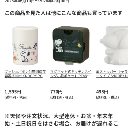
2026年06月10日～2028年08月08日
この商品を見た人は他にこんな商品も買っています
プッシュボタン付密閉保存
マグネット式キッチンスイ
傘ストッパー キャ
容器 520ml SNOOPY POS
ング小物ポケット PEANUT
ータイプ SNOOPY U
5
S バッジ KMGB1
1,595円
770円
495円
(送料別・税込)
(送料別・税込)
(送料別・税込)
※天候や注文状況、大型連休・お盆・年末年
始・土日祝日をはさむ場合、お届けが遅れるこ