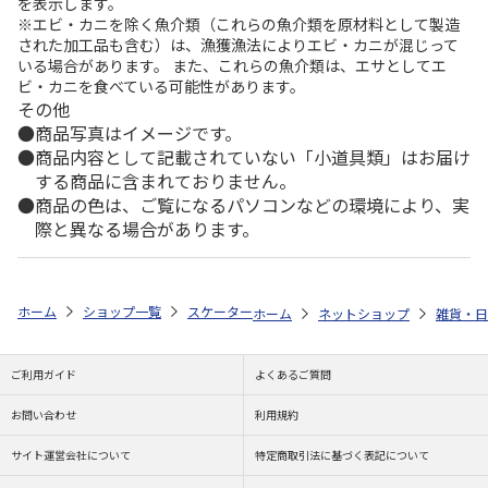
を表示します。
※エビ・カニを除く魚介類（これらの魚介類を原材料として製造
された加工品も含む）は、漁獲漁法によりエビ・カニが混じって
いる場合があります。 また、これらの魚介類は、エサとしてエ
ビ・カニを食べている可能性があります。
その他
商品写真はイメージです。
商品内容として記載されていない「小道具類」はお届け
する商品に含まれておりません。
商品の色は、ご覧になるパソコンなどの環境により、実
際と異なる場合があります。
ホーム
ショップ一覧
スケーター
ラウンド型フードコンテナ―S/M SNO
ホーム
ネットショップ
雑貨・日
ご利用ガイド
よくあるご質問
お問い合わせ
利用規約
サイト運営会社について
特定商取引法に基づく表記について