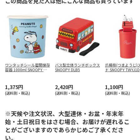
この商品を見た人は他にこんな商品も買っています
ワンタッチシール密閉保存
バス型立体ランチボックス
爪楊枝(つまようじ)
容器 1000ml SNOOPY ク
SNOOPY DLB5
ド SNOOPY TWYJ1D
ッキー SOT10
1,375円
2,420円
1,100円
(送料別・税込)
(送料別・税込)
(送料別・税込)
※天候や注文状況、大型連休・お盆・年末年
始・土日祝日をはさむ場合、お届けが遅れるこ
とがございますのであらかじめご了承くださ
い。