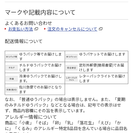
マークや記載内容について
よくあるお問い合わせ
お支払い方法
注文のキャンセルについて
配送情報について
ゆうパック等でお届けしま
ゆうパケットでお届けします
す
チルドゆうパックでお届け
定形外郵便(簡易書留)でお届
します
けします
冷凍ゆうパックでお届けし
レターパックライトでお届け
ます。
します
佐川急便でのお届けとなり
ます
なお、「普通ゆうパック」の場合は表示しません。また、「夏期
のみチルドゆうパック」などとなる場合は、記号での表示はせ
ず、商品内容欄にその旨を表示しています。
アレルギー情報について
商品に「小麦」「そば」「卵」「乳」「落花生」「えび」「か
に」「くるみ」のアレルギー特定8品目を含んでいる場合に品目名