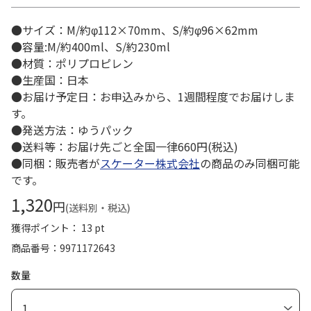
●サイズ：M/約φ112×70mm、S/約φ96×62mm
●容量:M/約400ml、S/約230ml
●材質：ポリプロピレン
●生産国：日本
●お届け予定日：お申込みから、1週間程度でお届けしま
す。
●発送方法：ゆうパック
●送料等：お届け先ごと全国一律660円(税込)
●同梱：販売者が
スケーター株式会社
の商品のみ同梱可能
です。
1,320
円
(送料別・税込)
獲得ポイント： 13 pt
商品番号
9971172643
数量
1