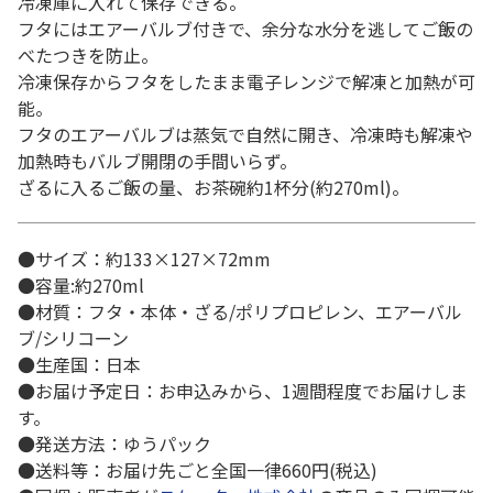
冷凍庫に入れて保存できる。
フタにはエアーバルブ付きで、余分な水分を逃してご飯の
べたつきを防止。
冷凍保存からフタをしたまま電子レンジで解凍と加熱が可
能。
フタのエアーバルブは蒸気で自然に開き、冷凍時も解凍や
加熱時もバルブ開閉の手間いらず。
ざるに入るご飯の量、お茶碗約1杯分(約270ml)。
●サイズ：約133×127×72mm
●容量:約270ml
●材質：フタ・本体・ざる/ポリプロピレン、エアーバル
ブ/シリコーン
●生産国：日本
●お届け予定日：お申込みから、1週間程度でお届けしま
す。
●発送方法：ゆうパック
●送料等：お届け先ごと全国一律660円(税込)