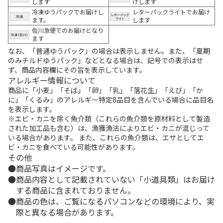
します
けします
冷凍ゆうパックでお届けし
レターパックライトでお届け
ます。
します
佐川急便でのお届けとなり
ます
なお、「普通ゆうパック」の場合は表示しません。また、「夏期
のみチルドゆうパック」などとなる場合は、記号での表示はせ
ず、商品内容欄にその旨を表示しています。
アレルギー情報について
商品に「小麦」「そば」「卵」「乳」「落花生」「えび」「か
に」「くるみ」のアレルギー特定8品目を含んでいる場合に品目名
を表示します。
※エビ・カニを除く魚介類（これらの魚介類を原材料として製造
された加工品も含む）は、漁獲漁法によりエビ・カニが混じって
いる場合があります。 また、これらの魚介類は、エサとしてエ
ビ・カニを食べている可能性があります。
その他
商品写真はイメージです。
商品内容として記載されていない「小道具類」はお届け
する商品に含まれておりません。
商品の色は、ご覧になるパソコンなどの環境により、実
際と異なる場合があります。