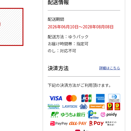
配送情報
配送期間
りドリ
ふわっとフタタイト
コーデュロイ生地ラ
八角形ステンレスマ
2026年06月10日～2028年08月08日
ハロー
ランチボックス角型
ンチバッグ ハロー
グボトル 500ml リ
5MC
パペットスンスン
キティ KCOB2
ラックマ リラッ
…
配送方法
ゆうパック
R
…
お届け時間帯
指定可
1,485円
2,200円
4,510円
のし
対応不可
)
(送料別・税込)
(送料別・税込)
(送料別・税込)
決済方法
詳細はこちら
下記の決済方法がご利用頂けます。