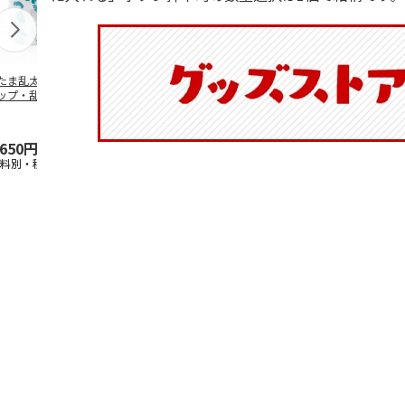
たま乱太郎 マグ
抗菌食洗機対応 ふ
陶器ダイカットマグ
マスコット入
ップ・乱太郎・き
わっと弁当箱 530ml
カップ ポムポムプ
ンクボトル 
丸・しんべヱ・山
水森亜土 PF
…
リン CHMGD4
キティ PSPR
伝
…
,650円
1,760円
2,970円
3,300円
送料別・税込)
(送料別・税込)
(送料別・税込)
(送料別・税込