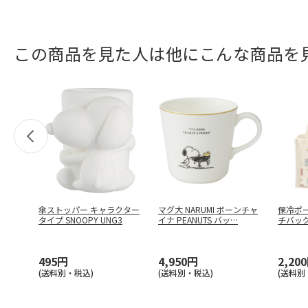
この商品を見た人は他にこんな商品を
傘ストッパー キャラクター
マグ大 NARUMI ボーンチャ
保冷ポ
タイプ SNOOPY UNG3
イナ PEANUTS バッ
…
チバッグ
…
495円
4,950円
2,20
(送料別・税込)
(送料別・税込)
(送料別