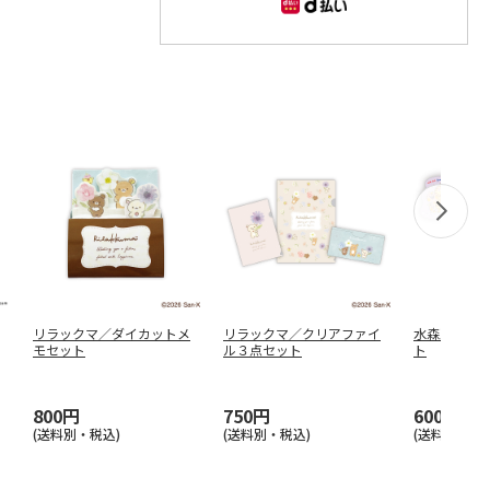
リラックマ／ダイカットメ
リラックマ／クリアファイ
水森亜土／
モセット
ル３点セット
ト
800円
750円
600円
(送料別・税込)
(送料別・税込)
(送料別・税込