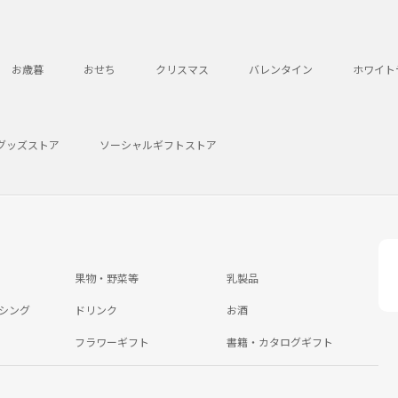
お歳暮
おせち
クリスマス
バレンタイン
ホワイト
グッズストア
ソーシャルギフトストア
果物・野菜等
乳製品
シング
ドリンク
お酒
フラワーギフト
書籍・カタログギフト