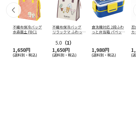
不織布保冷バッグ
不織布保冷バッグ
食洗機対応 2段ふわ
忍
水森亜土 FBC1
リラックマ ふわっ
っと弁当箱 パペッ
カ
と風船 FBC1
トスンスン PFLW
…
り
5.0
（1）
田
1,650円
1,650円
1,980円
1
(送料別・税込)
(送料別・税込)
(送料別・税込)
(