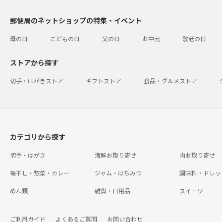
郵便局のネットショップの特集・イベント
母の日
こどもの日
父の日
お中元
敬老の日
ストアから探す
切手・はがきストア
ギフトストア
食品・グルメストア
カテゴリから探す
切手・はがき
海鮮お取り寄せ
肉お取り寄せ
梅干し・惣菜・カレー
ジャム・はちみつ
調味料・ドレッ
めん類
雑貨・日用品
スイーツ
ご利用ガイド
よくあるご質問
お問い合わせ