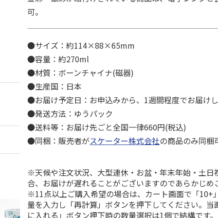
可。
●サイズ：約114×88×65mm
●容量：約270ml
●材質：ボーンチャイナ(磁器)
●生産国：日本
●お届け予定日：お申込みから、1週間程度でお届け
●発送方法：ゆうパック
●送料等：お届け先ごと全国一律660円(税込)
●同梱：販売者が
スケーター株式会社
の商品のみ同梱
※天候や注文状況、大型連休・お盆・年末年始・土日
合、お届けが遅れることがございますのであらかじめ
※11点以上ご購入希望の場合は、カート画面で「10+
量を入力し「再計算」ボタンを押下してください。当
に入れる」ボタン押下時の数量選択は1個で結構です。