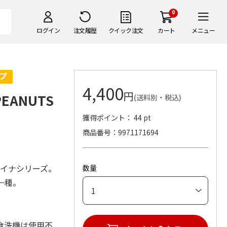
0
ログイン
注文履歴
クイック注文
カート
メニュー
4,400
円
EANUTS
(送料別・税込)
獲得ポイント： 44 pt
商品番号
9971171694
ャイナシリーズ。
数量
一種。
。
食洗機は使用不