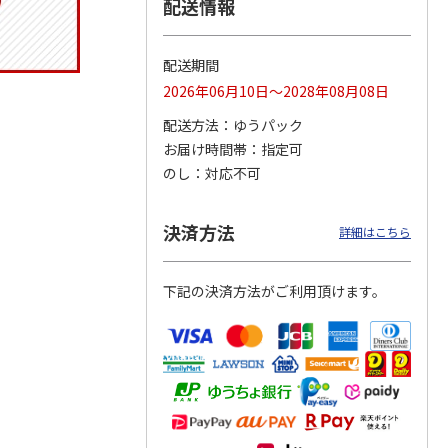
配送情報
配送期間
メッシ
夢あんどん（桜）
保冷ポーチ付メッシ
帆布ランチトートバ
2026年06月10日～2028年08月08日
グ
【弔事用】
ュトートバッグ
ッグ SNOOPY チェ
ッキー
PEANUTS バッジ
…
ックロゴ-RED
…
配送方法
ゆうパック
4.0
（1）
お届け時間帯
指定可
29,150円
3,080円
1,870円
のし
対応不可
)
(送料・税込)
(送料別・税込)
(送料別・税込)
決済方法
詳細はこちら
下記の決済方法がご利用頂けます。