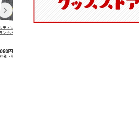
ルティング生地保
創作提灯 ひなげし
香立て square | 無為
保冷ポーチ付
ランチバッグ
【弔事用】
（MUI）
ュランチバッ
ANUTS GOOD
…
SNOOPY ク
…
,080円
18,500円
19,250円
2,200円
送料別・税込)
(送料・税込)
(送料別・税込)
(送料別・税込