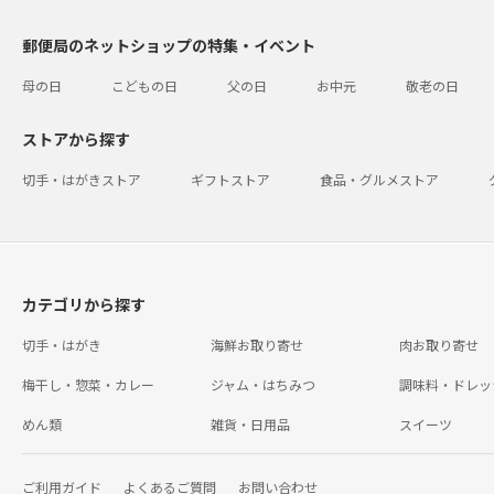
郵便局のネットショップの特集・イベント
母の日
こどもの日
父の日
お中元
敬老の日
ストアから探す
切手・はがきストア
ギフトストア
食品・グルメストア
カテゴリから探す
切手・はがき
海鮮お取り寄せ
肉お取り寄せ
梅干し・惣菜・カレー
ジャム・はちみつ
調味料・ドレッ
めん類
雑貨・日用品
スイーツ
ご利用ガイド
よくあるご質問
お問い合わせ