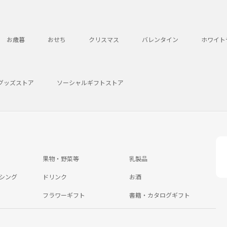
お歳暮
おせち
クリスマス
バレンタイン
ホワイト
グッズストア
ソーシャルギフトストア
果物・野菜等
乳製品
シング
ドリンク
お酒
フラワーギフト
書籍・カタログギフト