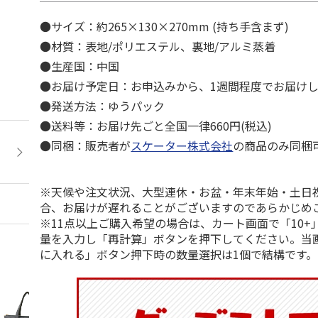
●サイズ：約265×130×270mm (持ち手含まず)
●材質：表地/ポリエステル、裏地/アルミ蒸着
●生産国：中国
●お届け予定日：お申込みから、1週間程度でお届け
●発送方法：ゆうパック
●送料等：お届け先ごと全国一律660円(税込)
●同梱：販売者が
スケーター株式会社
の商品のみ同梱
※天候や注文状況、大型連休・お盆・年末年始・土日
合、お届けが遅れることがございますのであらかじめ
※11点以上ご購入希望の場合は、カート画面で「10+
量を入力し「再計算」ボタンを押下してください。当
に入れる」ボタン押下時の数量選択は1個で結構です。