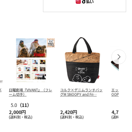
バ
日曜劇場『VIVANT』（フレ
コルク×デニムランチバッ
エッグパン(玉
ーム切手）
グM SNOOPY and Fri
…
OOPY AEEP
5.0
（11）
2,000円
2,420円
4,730円
(送料別・税込)
(送料別・税込)
(送料別・税込