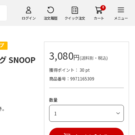
0
ログイン
注文履歴
クイック注文
カート
メニュー
3,080
円
 SNOOP
(送料別・税込)
獲得ポイント： 30 pt
商品番号
9971165309
数量
き。