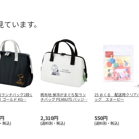
見ています。
ランチバッグ2段 L
帆布地 保冷がまぐち型ラン
25 おくる 配送用クリア
Y ゴールド KG
…
チバッグ PEANUTS バッジ
…
ッグ スヌーピー
0円
2,310円
550円
・税込)
(送料別・税込)
(送料別・税込)