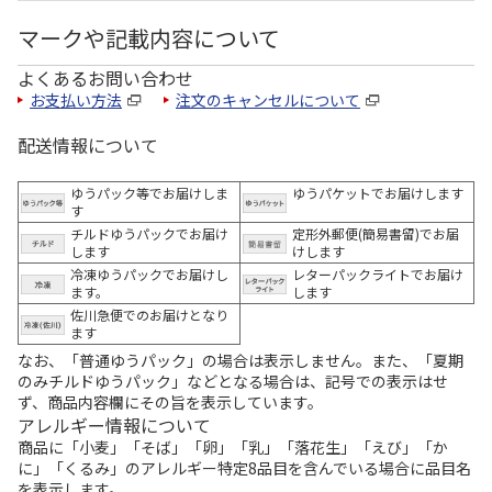
マークや記載内容について
よくあるお問い合わせ
お支払い方法
注文のキャンセルについて
配送情報について
ゆうパック等でお届けしま
ゆうパケットでお届けします
す
チルドゆうパックでお届け
定形外郵便(簡易書留)でお届
します
けします
冷凍ゆうパックでお届けし
レターパックライトでお届け
ます。
します
佐川急便でのお届けとなり
ます
なお、「普通ゆうパック」の場合は表示しません。また、「夏期
のみチルドゆうパック」などとなる場合は、記号での表示はせ
ず、商品内容欄にその旨を表示しています。
アレルギー情報について
商品に「小麦」「そば」「卵」「乳」「落花生」「えび」「か
に」「くるみ」のアレルギー特定8品目を含んでいる場合に品目名
を表示します。