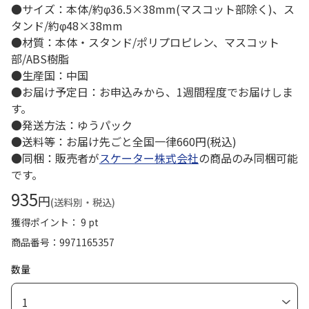
●サイズ：本体/約φ36.5×38mm(マスコット部除く)、ス
タンド/約φ48×38mm
●材質：本体・スタンド/ポリプロピレン、マスコット
部/ABS樹脂
●生産国：中国
●お届け予定日：お申込みから、1週間程度でお届けしま
す。
●発送方法：ゆうパック
●送料等：お届け先ごと全国一律660円(税込)
●同梱：販売者が
スケーター株式会社
の商品のみ同梱可能
です。
935
円
(送料別・税込)
獲得ポイント： 9 pt
商品番号
9971165357
数量
1