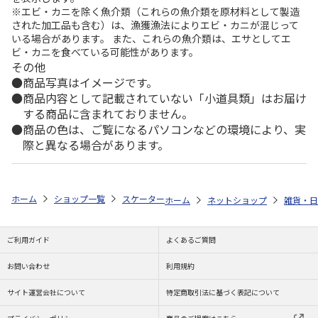
※エビ・カニを除く魚介類（これらの魚介類を原材料として製造
された加工品も含む）は、漁獲漁法によりエビ・カニが混じって
いる場合があります。 また、これらの魚介類は、エサとしてエ
ビ・カニを食べている可能性があります。
その他
商品写真はイメージです。
商品内容として記載されていない「小道具類」はお届け
する商品に含まれておりません。
商品の色は、ご覧になるパソコンなどの環境により、実
際と異なる場合があります。
ホーム
ショップ一覧
スケーター
マスコット付ソルトケース SNOOPY 
ホーム
ネットショップ
雑貨・日
ご利用ガイド
よくあるご質問
お問い合わせ
利用規約
サイト運営会社について
特定商取引法に基づく表記について