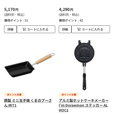
5,170
4,290
円
円
(送料別・税込)
(送料別・税込)
獲得ポイント :
51
獲得ポイント :
42
詳細
カートに入れる
詳細
カートに入れる
鉄製 ミニ玉子焼 くまのプーさ
アルミ製ホットケーキメーカー
ん IRT1
I'm Doraemon ステッカー AL
HOC1