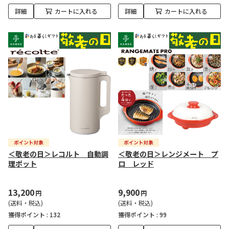
詳細
カートに入れる
詳細
カートに入れる
＜敬老の日＞レコルト 自動調
＜敬老の日＞レンジメート プ
理ポット
ロ レッド
13,200
9,900
円
円
(送料・税込)
(送料・税込)
獲得ポイント :
132
獲得ポイント :
99