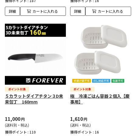
獲得ポイント :
187
獲得ポイント :
16
詳細
カートに入れる
詳細
カートに入れる
５カラットダイアチタン３D未
極 冷凍ごはん容器２個入【慶
来包丁 160mm
事用】
11,000
1,610
円
円
(送料別・税込)
(送料・税込)
獲得ポイント :
110
獲得ポイント :
16