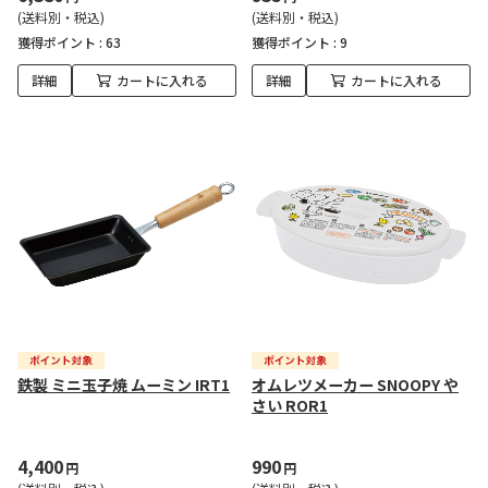
(送料別・税込)
(送料別・税込)
獲得ポイント :
63
獲得ポイント :
9
詳細
カートに入れる
詳細
カートに入れる
鉄製 ミニ玉子焼 ムーミン IRT1
オムレツメーカー SNOOPY や
さい ROR1
4,400
990
円
円