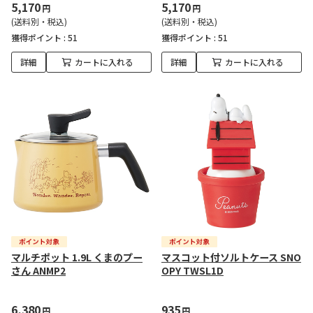
5,170
5,170
円
円
(送料別・税込)
(送料別・税込)
獲得ポイント :
51
獲得ポイント :
51
詳細
カートに入れる
詳細
カートに入れる
マルチポット 1.9L くまのプー
マスコット付ソルトケース SNO
さん ANMP2
OPY TWSL1D
6,380
935
円
円