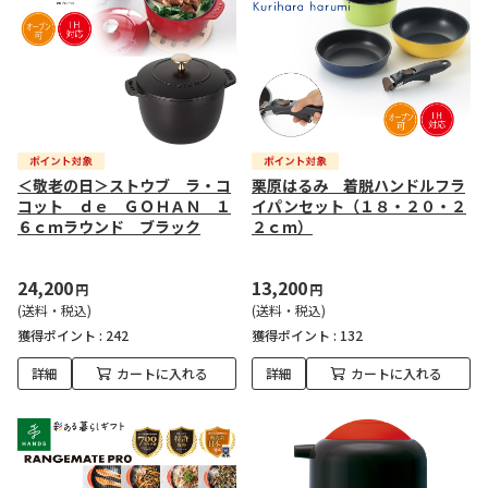
＜敬老の日＞ストウブ ラ・コ
栗原はるみ 着脱ハンドルフラ
コット ｄｅ ＧＯＨＡＮ １
イパンセット（１８・２０・２
６ｃｍラウンド ブラック
２ｃｍ）
24,200
13,200
円
円
(送料・税込)
(送料・税込)
獲得ポイント :
242
獲得ポイント :
132
詳細
カートに入れる
詳細
カートに入れる