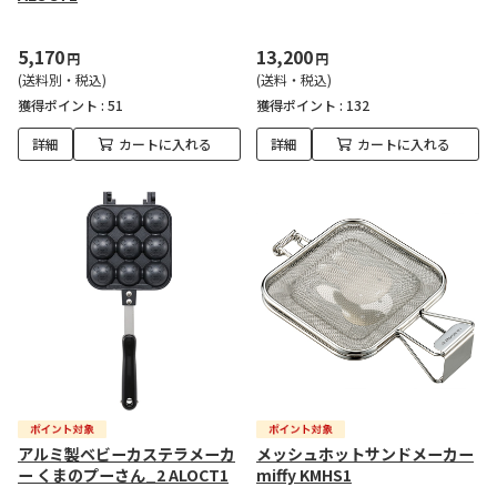
5,170
13,200
円
円
(送料別・税込)
(送料・税込)
獲得ポイント :
51
獲得ポイント :
132
詳細
カートに入れる
詳細
カートに入れる
アルミ製ベビーカステラメーカ
メッシュホットサンドメーカー
ー くまのプーさん_2 ALOCT1
miffy KMHS1