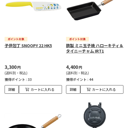
子供包丁 SNOOPY 22 HK5
鉄製 ミニ玉子焼 ハローキティ＆
タイニーチャム IRT1
3,300
4,400
円
円
(送料別・税込)
(送料別・税込)
獲得ポイント :
33
獲得ポイント :
44
詳細
カートに入れる
詳細
カートに入れる