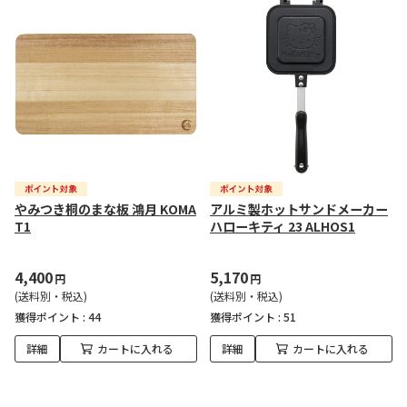
やみつき桐のまな板 鴻月 KOMA
アルミ製ホットサンドメーカー
T1
ハローキティ 23 ALHOS1
4,400
5,170
円
円
(送料別・税込)
(送料別・税込)
獲得ポイント :
44
獲得ポイント :
51
詳細
カートに入れる
詳細
カートに入れる