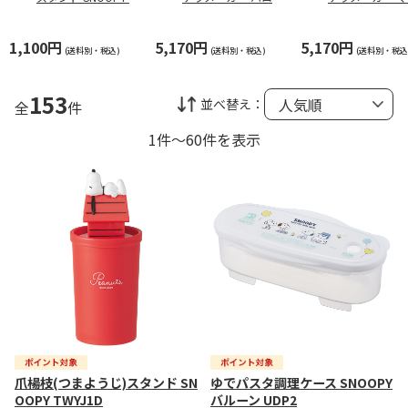
WYJ1D
キティ 23 ALOCT1
プーさん_2 ALO
1,100円
5,170円
5,170円
(送料別・税込)
(送料別・税込)
(送料別・税込
153
並べ替え：
全
件
1件～60件を表示
爪楊枝(つまようじ)スタンド SN
ゆでパスタ調理ケース SNOOPY
OOPY TWYJ1D
バルーン UDP2