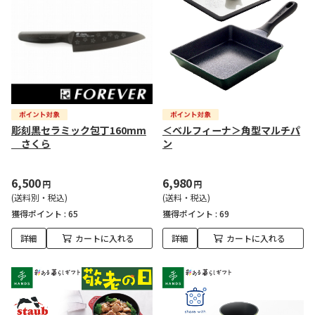
彫刻黒セラミック包丁160mm
＜ベルフィーナ＞角型マルチパ
さくら
ン
6,500
6,980
円
円
(送料別・税込)
(送料・税込)
獲得ポイント :
65
獲得ポイント :
69
詳細
カートに入れる
詳細
カートに入れる