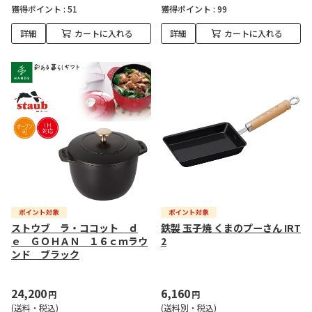
獲得ポイント :
51
獲得ポイント :
99
詳細
カートに入れる
詳細
カートに入れる
ストウブ ラ・ココット ｄ
鉄製 玉子焼 くまのプーさん IRT
ｅ ＧＯＨＡＮ １６ｃｍラウ
2
ンド ブラック
24,200
6,160
円
円
(送料・税込)
(送料別・税込)