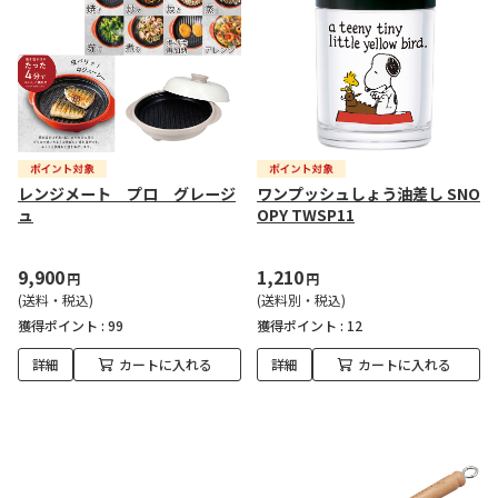
レンジメート プロ グレージ
ワンプッシュしょう油差し SNO
ュ
OPY TWSP11
9,900
1,210
円
円
(送料・税込)
(送料別・税込)
獲得ポイント :
99
獲得ポイント :
12
詳細
カートに入れる
詳細
カートに入れる