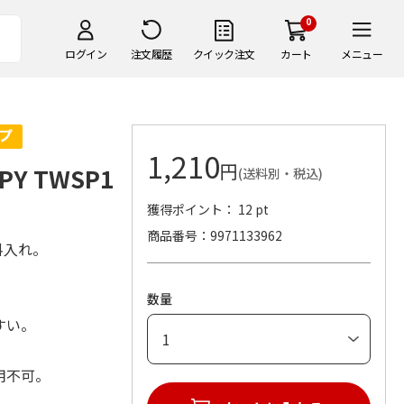
0
ログイン
注文履歴
クイック注文
カート
メニュー
1,210
円
Y TWSP1
(送料別・税込)
獲得ポイント： 12 pt
商品番号
9971133962
料入れ。
数量
すい。
用不可。