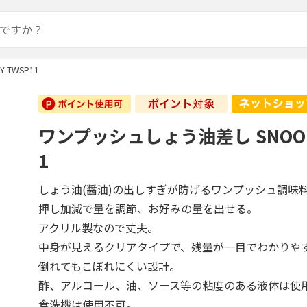
 TWSP11
ワンプッシュしょう油差し SNOOP
1
しょう油(醤油)の出しすぎが防げるワンプッシュ調味
押し加減で量を調節、お好みの量を出せる。
アクリル製なので丈夫。
中身が見えるクリアタイプで、残量が一目でわかりや
倒れてもこぼれにくい設計。
酢、アルコール、油、ソース等の粘度のある液体は使
食洗機は使用不可。