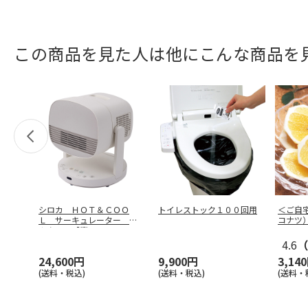
この商品を見た人は他にこんな商品を
シロカ ＨＯＴ＆ＣＯＯ
トイレストック１００回用
＜ご自
Ｌ サーキュレーター ポ
コナツ
カクール【慶
…
4.6
（
24,600円
9,900円
3,14
(送料・税込)
(送料・税込)
(送料・