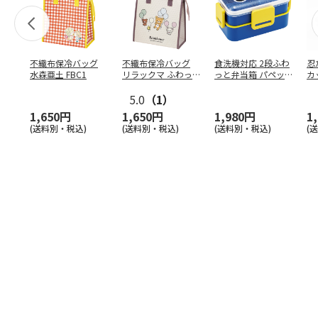
不織布保冷バッグ
不織布保冷バッグ
食洗機対応 2段ふわ
忍
水森亜土 FBC1
リラックマ ふわっ
っと弁当箱 パペッ
カ
と風船 FBC1
トスンスン PFLW
…
り
5.0
（1）
田
1,650円
1,650円
1,980円
1
(送料別・税込)
(送料別・税込)
(送料別・税込)
(