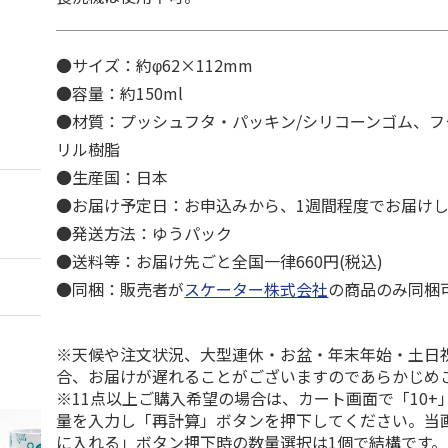
●サイズ：約φ62×112mm
●容量：約150ml
●材質：プッシュフタ・パッキン/シリコーンゴム、フ
リル樹脂
●生産国：日本
●お届け予定日：お申込みから、1週間程度でお届け
●発送方法：ゆうパック
●送料等：お届け先ごと全国一律660円(税込)
●同梱：販売者が
スケーター株式会社
の商品のみ同梱
※天候や注文状況、大型連休・お盆・年末年始・土日
合、お届けが遅れることがございますのであらかじめ
※11点以上ご購入希望の場合は、カート画面で「10+
量を入力し「再計算」ボタンを押下してください。当
に入れる」ボタン押下時の数量選択は1個で結構です。