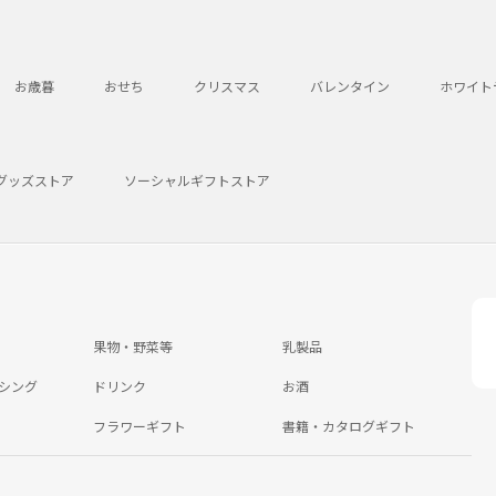
お歳暮
おせち
クリスマス
バレンタイン
ホワイト
グッズストア
ソーシャルギフトストア
果物・野菜等
乳製品
シング
ドリンク
お酒
フラワーギフト
書籍・カタログギフト