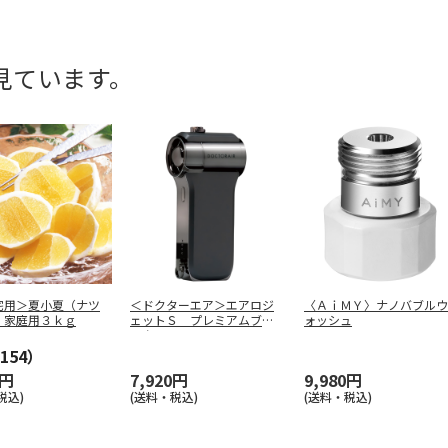
見ています。
宅用＞夏小夏（ナツ
＜ドクターエア＞エアロジ
〈ＡｉＭＹ〉ナノバブルウ
）家庭用３ｋｇ
ェットＳ プレミアムブラ
ォッシュ
ック
154）
0円
7,920円
9,980円
税込)
(送料・税込)
(送料・税込)