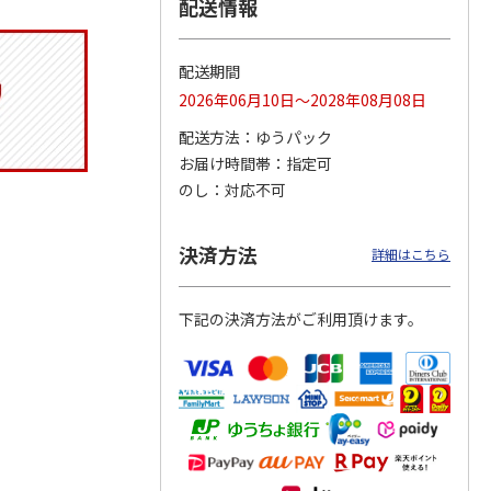
配送情報
配送期間
トマグ
コーデュロイ生地ラ
ふわっとフタタイト
八角形ステンレスマ
2026年06月10日～2028年08月08日
ポムプ
ンチバッグ ハロー
ランチボックス角型
グボトル 500ml リ
4
キティ KCOB2
パペットスンスン
ラックマ リラッ
…
配送方法
ゆうパック
R
…
お届け時間帯
指定可
2,200円
1,485円
4,510円
のし
対応不可
)
(送料別・税込)
(送料別・税込)
(送料別・税込)
決済方法
詳細はこちら
下記の決済方法がご利用頂けます。