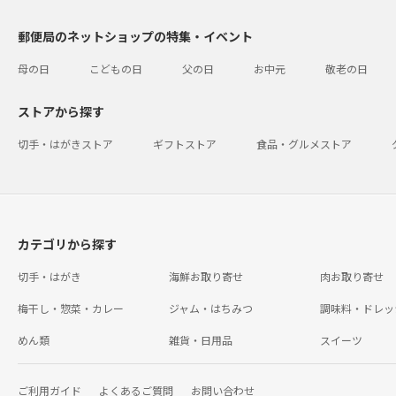
郵便局のネットショップの特集・イベント
母の日
こどもの日
父の日
お中元
敬老の日
ストアから探す
切手・はがきストア
ギフトストア
食品・グルメストア
カテゴリから探す
切手・はがき
海鮮お取り寄せ
肉お取り寄せ
梅干し・惣菜・カレー
ジャム・はちみつ
調味料・ドレッ
めん類
雑貨・日用品
スイーツ
ご利用ガイド
よくあるご質問
お問い合わせ