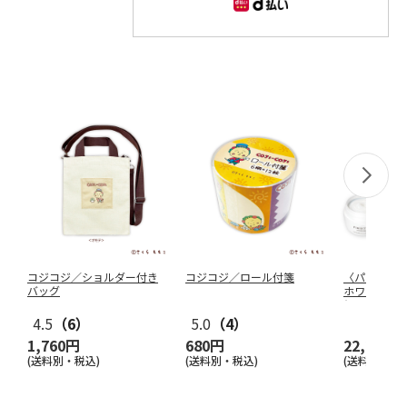
コジコジ／ショルダー付き
コジコジ／ロール付箋
〈パーフェ
バッグ
ホワイトニ
個
4.5
（6）
5.0
（4）
1,760円
680円
22,280円
(送料別・税込)
(送料別・税込)
(送料・税込)