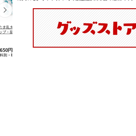
たま乱太郎 マグ
抗菌食洗機対応 ふ
マスコット入りドリ
陶器ダイカッ
ップ・乱太郎・き
わっと弁当箱 530ml
ンクボトル ハロー
カップ ポム
丸・しんべヱ・山
水森亜土 PF
…
キティ PSPR5MC
リン CHMGD
伝
…
,650円
1,760円
3,300円
2,970円
送料別・税込)
(送料別・税込)
(送料別・税込)
(送料別・税込