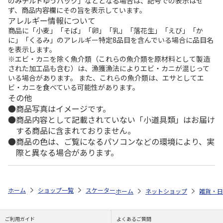
のみチルドゆうパック」などとなる場合は、記号での表示はせ
ず、商品内容欄にその旨を表示しています。
アレルギー情報について
商品に「小麦」「そば」「卵」「乳」「落花生」「えび」「か
に」「くるみ」のアレルギー特定8品目を含んでいる場合に品目名
を表示します。
※エビ・カニを除く魚介類（これらの魚介類を原材料として製造
された加工品も含む）は、漁獲漁法によりエビ・カニが混じって
いる場合があります。 また、これらの魚介類は、エサとしてエ
ビ・カニを食べている可能性があります。
その他
商品写真はイメージです。
商品内容として記載されていない「小道具類」はお届け
する商品に含まれておりません。
商品の色は、ご覧になるパソコンなどの環境により、実
際と異なる場合があります。
ホーム
ショップ一覧
スケーター
鉄製 ミニ玉子焼 ハローキティ＆タイ
ホーム
ネットショップ
雑貨・日
ご利用ガイド
よくあるご質問