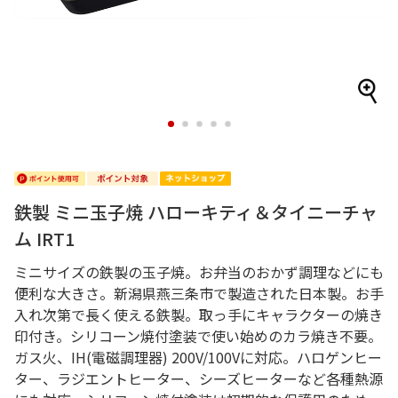
1
2
3
4
5
鉄製 ミニ玉子焼 ハローキティ＆タイニーチャ
ム IRT1
ミニサイズの鉄製の玉子焼。お弁当のおかず調理などにも
便利な大きさ。新潟県燕三条市で製造された日本製。お手
入れ次第で長く使える鉄製。取っ手にキャラクターの焼き
印付き。シリコーン焼付塗装で使い始めのカラ焼き不要。
ガス火、IH(電磁調理器) 200V/100Vに対応。ハロゲンヒー
ター、ラジエントヒーター、シーズヒーターなど各種熱源