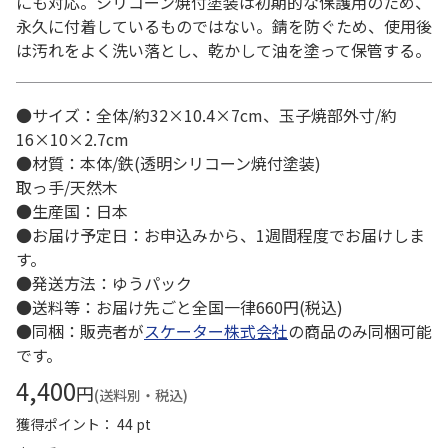
にも対応。シリコーン焼付塗装は初期的な保護用のため、
永久に付着しているものではない。錆を防ぐため、使用後
は汚れをよく洗い落とし、乾かして油を塗って保管する。
●サイズ：全体/約32×10.4×7cm、玉子焼部外寸/約
16×10×2.7cm
●材質：本体/鉄(透明シリコーン焼付塗装)
取っ手/天然木
●生産国：日本
●お届け予定日：お申込みから、1週間程度でお届けしま
す。
●発送方法：ゆうパック
●送料等：お届け先ごと全国一律660円(税込)
●同梱：販売者が
スケーター株式会社
の商品のみ同梱可能
です。
4,400
円
(送料別・税込)
獲得ポイント： 44 pt