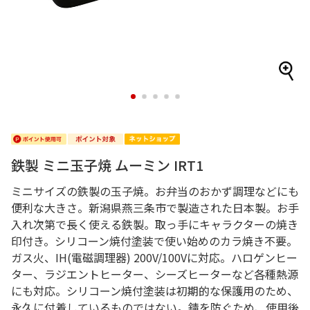
1
2
3
4
5
鉄製 ミニ玉子焼 ムーミン IRT1
ミニサイズの鉄製の玉子焼。お弁当のおかず調理などにも
便利な大きさ。新潟県燕三条市で製造された日本製。お手
入れ次第で長く使える鉄製。取っ手にキャラクターの焼き
印付き。シリコーン焼付塗装で使い始めのカラ焼き不要。
ガス火、IH(電磁調理器) 200V/100Vに対応。ハロゲンヒー
ター、ラジエントヒーター、シーズヒーターなど各種熱源
にも対応。シリコーン焼付塗装は初期的な保護用のため、
永久に付着しているものではない。錆を防ぐため、使用後