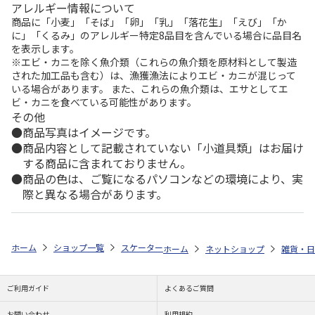
アレルギー情報について
商品に「小麦」「そば」「卵」「乳」「落花生」「えび」「か
に」「くるみ」のアレルギー特定8品目を含んでいる場合に品目名
を表示します。
※エビ・カニを除く魚介類（これらの魚介類を原材料として製造
された加工品も含む）は、漁獲漁法によりエビ・カニが混じって
いる場合があります。 また、これらの魚介類は、エサとしてエ
ビ・カニを食べている可能性があります。
その他
商品写真はイメージです。
商品内容として記載されていない「小道具類」はお届け
する商品に含まれておりません。
商品の色は、ご覧になるパソコンなどの環境により、実
際と異なる場合があります。
ホーム
ショップ一覧
スケーター
鉄製 ミニ玉子焼 ムーミン IRT1
ホーム
ネットショップ
雑貨・日
ご利用ガイド
よくあるご質問
お問い合わせ
利用規約