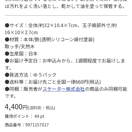
は汚れをよく洗い落とし、乾かして油を塗って保管する。
●サイズ：全体/約32×10.4×7cm、玉子焼部外寸/約
16×10×2.7cm
●材質：本体/鉄(透明シリコーン焼付塗装)
取っ手/天然木
●生産国：日本
●お届け予定日：お申込みから、1週間程度でお届けしま
す。
●発送方法：ゆうパック
●送料等：お届け先ごと全国一律660円(税込)
●同梱：販売者が
スケーター株式会社
の商品のみ同梱可能
です。
4,400
円
(送料別・税込)
獲得ポイント： 44 pt
商品番号
9971157027