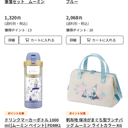
筆箋セット ムーミン
ブルー
1,320
2,068
円
円
(送料別・税込)
(送料別・税込)
獲得ポイント :
13
獲得ポイント :
20
詳細
カートに入れる
詳細
カートに入れる
ドリンクマーカーボトル 1000
帆布地 保冷がまぐち型ランチバ
ml [ムーミン ペイント] PDMK1
ッグ ムーミン ライトカラー KG