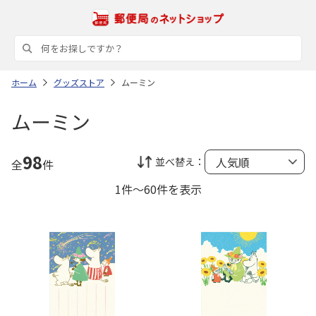
ホーム
グッズストア
ムーミン
ムーミン
98
並べ替え：
全
件
1件～60件を表示