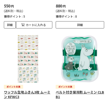
550
880
円
円
(送料別・税込)
(送料別・税込)
獲得ポイント :
5
獲得ポイント :
8
詳細
カートに入れる
詳細
ワッフル生地ふきん3枚 ムーミ
ベルト付き保冷剤 ムーミン CLB
ン KFWC3
B1