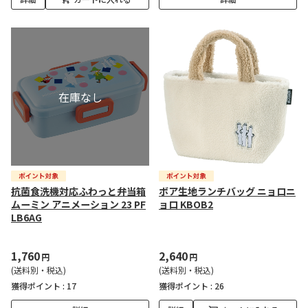
抗菌食洗機対応ふわっと弁当箱
ボア生地ランチバッグ ニョロニ
ムーミン アニメーション 23 PF
ョロ KBOB2
LB6AG
1,760
2,640
円
円
(送料別・税込)
(送料別・税込)
獲得ポイント :
17
獲得ポイント :
26