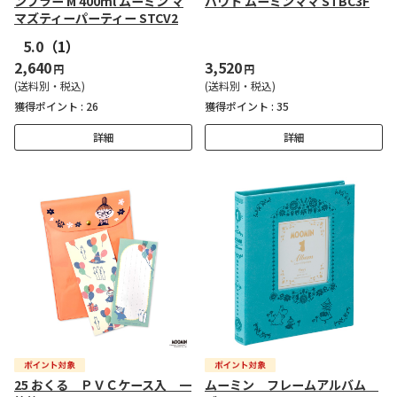
ンブラー M 400ml ムーミン マ
バウト ムーミンママ STBC3F
マズティーパーティー STCV2
5.0
（1）
2,640
3,520
円
円
(送料別・税込)
(送料別・税込)
獲得ポイント :
26
獲得ポイント :
35
詳細
詳細
25 おくる ＰＶＣケース入 一
ムーミン フレームアルバム