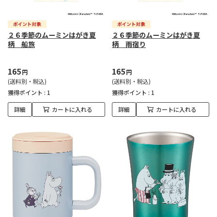
２６季節のムーミンはがき夏
２６季節のムーミンはがき夏
柄 船旅
柄 雨宿り
165
165
円
円
(送料別・税込)
(送料別・税込)
獲得ポイント :
1
獲得ポイント :
1
詳細
カートに入れる
詳細
カートに入れる