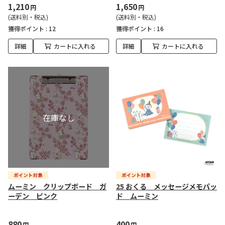
1,210
1,650
円
円
(送料別・税込)
(送料別・税込)
獲得ポイント :
12
獲得ポイント :
16
詳細
カートに入れる
詳細
カートに入れる
ムーミン クリップボード ガ
25 おくる メッセージメモパッ
ーデン ピンク
ド ムーミン
880
400
円
円