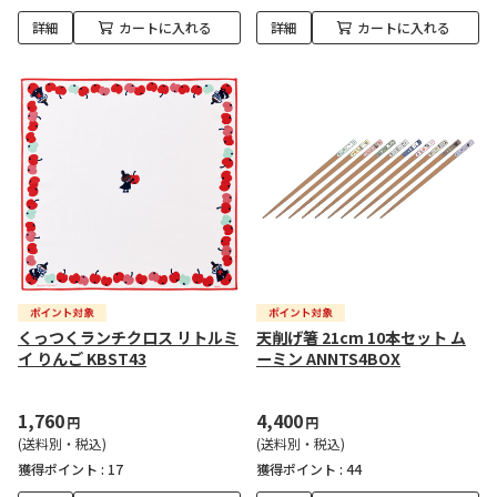
詳細
カートに入れる
詳細
カートに入れる
くっつくランチクロス リトルミ
天削げ箸 21cm 10本セット ム
イ りんご KBST43
ーミン ANNTS4BOX
1,760
4,400
円
円
(送料別・税込)
(送料別・税込)
獲得ポイント :
17
獲得ポイント :
44