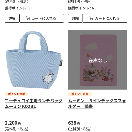
(送料別・税込)
(送料別・税込)
獲得ポイント :
9
獲得ポイント :
6
詳細
カートに入れる
詳細
カートに入れる
コーデュロイ生地ランチバッグ
ムーミン ５インデックスフォ
ムーミン KCOB2
ルダー 読書
2,200
638
円
円
(送料別・税込)
(送料別・税込)