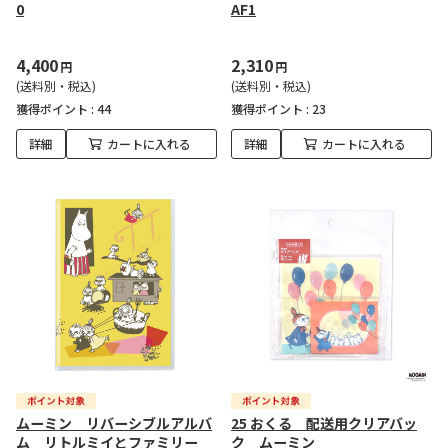
0
AF1
4,400
2,310
円
円
(送料別・税込)
(送料別・税込)
獲得ポイント :
44
獲得ポイント :
23
詳細
カートに入れる
詳細
カートに入れる
ムーミン リバーシブルアルバ
25 おくる 配送用クリアバッ
ム リトルミイとファミリー
ク ムーミン