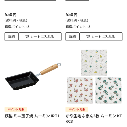
550
550
円
円
(送料別・税込)
(送料別・税込)
獲得ポイント :
5
獲得ポイント :
5
詳細
カートに入れる
詳細
カートに入れる
鉄製 ミニ玉子焼 ムーミン IRT1
かや生地ふきん3枚 ムーミン KF
KC3