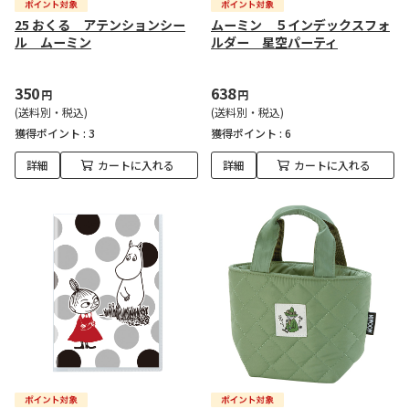
25 おくる アテンションシー
ムーミン ５インデックスフォ
ル ムーミン
ルダー 星空パーティ
350
638
円
円
(送料別・税込)
(送料別・税込)
獲得ポイント :
3
獲得ポイント :
6
詳細
カートに入れる
詳細
カートに入れる