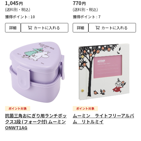
1,045
770
円
円
(送料別・税込)
(送料別・税込)
獲得ポイント :
10
獲得ポイント :
7
詳細
カートに入れる
詳細
カートに入れる
抗菌三角おにぎり用ランチボッ
ムーミン ライトフリーアルバ
クス2段 (フォーク付) ムーミン
ム リトルミイ
ONWT1AG