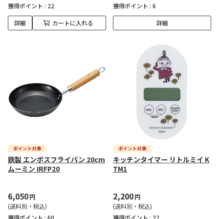
獲得ポイント :
22
獲得ポイント :
6
詳細
カートに入れる
詳細
鉄製 エンボスフライパン 20cm
キッチンタイマー リトルミイ K
ムーミン IRFP20
TM1
6,050
2,200
円
円
(送料別・税込)
(送料別・税込)
獲得ポイント :
60
獲得ポイント :
22