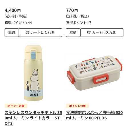
4,400
770
円
円
(送料別・税込)
(送料別・税込)
獲得ポイント :
44
獲得ポイント :
7
詳細
カートに入れる
詳細
カートに入れる
ステンレスワンタッチボトル 35
食洗機対応 ふわっと弁当箱 530
0ml ムーミン ライトカラー ST
ml ムーミン 80 PFLB6
OT3