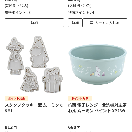
(送料別・税込)
(送料別・税込)
獲得ポイント :
8
獲得ポイント :
4
詳細
詳細
カートに入れる
スタンプクッキー型 ムーミン C
抗菌 電子レンジ・食洗機対応茶
SM1
わん ムーミン ペイント XP23G
913
660
円
円