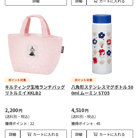
詳細
詳細
カートに入れる
キルティング生地ランチバッグ
八角形ステンレスマグボトル 50
リトルミイ KKLB2
0ml ムーミン STO5
2,200
4,510
円
円
(送料別・税込)
(送料別・税込)
獲得ポイント :
22
獲得ポイント :
45
詳細
カートに入れる
詳細
カートに入れる