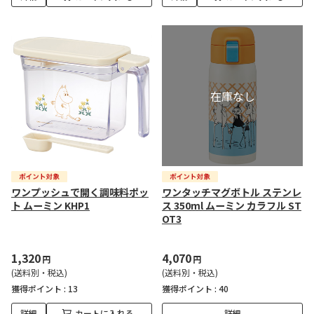
ワンプッシュで開く調味料ポッ
ワンタッチマグボトル ステンレ
ト ムーミン KHP1
ス 350ml ムーミン カラフル ST
OT3
1,320
4,070
円
円
(送料別・税込)
(送料別・税込)
獲得ポイント :
13
獲得ポイント :
40
詳細
カートに入れる
詳細