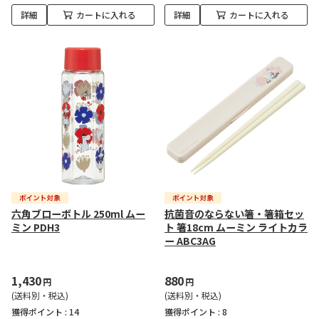
詳細
カートに入れる
詳細
カートに入れる
六角ブローボトル 250ml ムー
抗菌音のならない箸・箸箱セッ
ミン PDH3
ト 箸18cm ムーミン ライトカラ
ー ABC3AG
1,430
880
円
円
(送料別・税込)
(送料別・税込)
獲得ポイント :
14
獲得ポイント :
8