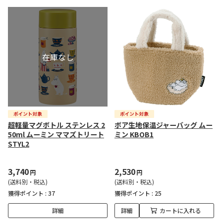
超軽量マグボトル ステンレス 2
ボア生地保温ジャーバッグ ムー
50ml ムーミン ママズトリート
ミン KBOB1
STYL2
3,740
2,530
円
円
(送料別・税込)
(送料別・税込)
獲得ポイント :
37
獲得ポイント :
25
詳細
詳細
カートに入れる