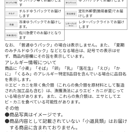
す
チルドゆうパックでお届け
定形外郵便(簡易書留)でお届
します
けします
冷凍ゆうパックでお届けし
レターパックライトでお届け
ます。
します
佐川急便でのお届けとなり
ます
なお、「普通ゆうパック」の場合は表示しません。また、「夏期
のみチルドゆうパック」などとなる場合は、記号での表示はせ
ず、商品内容欄にその旨を表示しています。
アレルギー情報について
商品に「小麦」「そば」「卵」「乳」「落花生」「えび」「か
に」「くるみ」のアレルギー特定8品目を含んでいる場合に品目名
を表示します。
※エビ・カニを除く魚介類（これらの魚介類を原材料として製造
された加工品も含む）は、漁獲漁法によりエビ・カニが混じって
いる場合があります。 また、これらの魚介類は、エサとしてエ
ビ・カニを食べている可能性があります。
その他
商品写真はイメージです。
商品内容として記載されていない「小道具類」はお届け
する商品に含まれておりません。