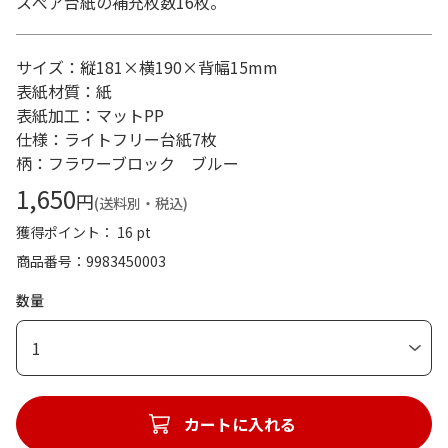
スぺア台紙の補充枚数16枚。
サイズ：縦181×横190×背幅15mm
表紙材質：紙
表紙加工：マットPP
仕様：ライトフリー台紙7枚
柄：フラワーブロック ブルー
1,650
円
(送料別・税込)
獲得ポイント： 16 pt
商品番号
9983450003
数量
1
カートに入れる