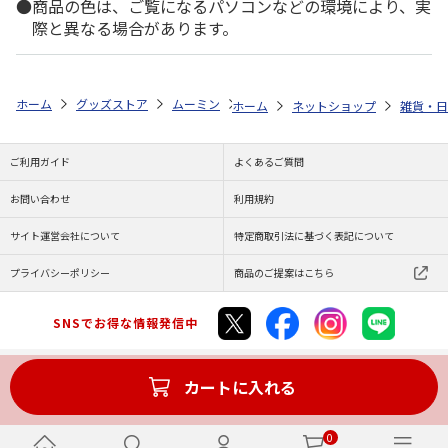
商品の色は、ご覧になるパソコンなどの環境により、実
際と異なる場合があります。
ホーム
グッズストア
ムーミン
MOOMIN×finn´
ムーミン ライ
ホーム
ネットショップ
雑貨・日
ご利用ガイド
よくあるご質問
お問い合わせ
利用規約
サイト運営会社について
特定商取引法に基づく表記について
プライバシーポリシー
商品のご提案はこちら
SNSでお得な情報発信中
カートに入れる
Copyright (C) JAPAN POST Co.,Ltd. All Rights Reserved.
0