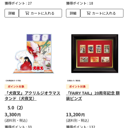
獲得ポイント :
27
獲得ポイント :
18
詳細
カートに入れる
詳細
カートに入れる
「犬夜叉」アクリルジオラマス
「FAIRY TAIL」20周年記念 額
タンド（犬夜叉）
装ピンズ
5.0
（2）
3,300
13,200
円
円
(送料別・税込)
(送料別・税込)
獲得ポイント :
33
獲得ポイント :
132