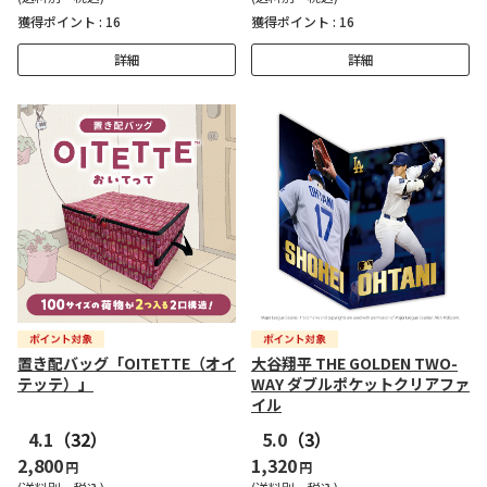
獲得ポイント :
16
獲得ポイント :
16
詳細
詳細
置き配バッグ「OITETTE（オイ
大谷翔平 THE GOLDEN TWO-
テッテ）」
WAY ダブルポケットクリアファ
イル
4.1
（32）
5.0
（3）
2,800
1,320
円
円