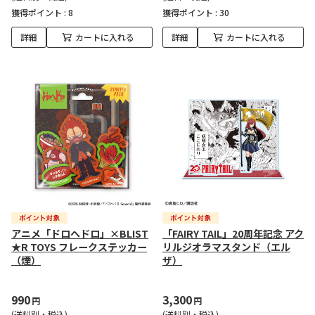
獲得ポイント :
8
獲得ポイント :
30
詳細
カートに入れる
詳細
カートに入れる
アニメ「ドロヘドロ」×BLIST
「FAIRY TAIL」20周年記念 アク
★R TOYS フレークステッカー
リルジオラマスタンド（エル
（煙）
ザ）
990
3,300
円
円
(送料別・税込)
(送料別・税込)