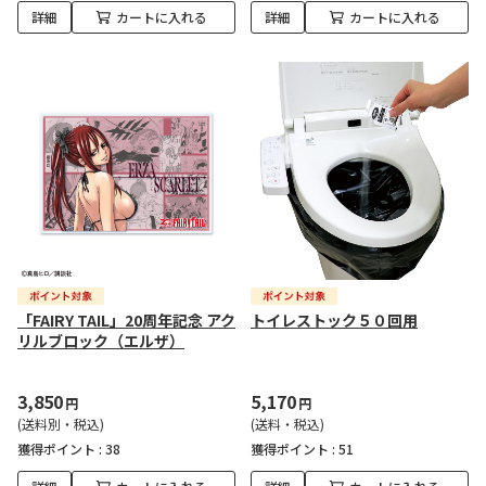
詳細
カートに入れる
詳細
カートに入れる
「FAIRY TAIL」20周年記念 アク
トイレストック５０回用
リルブロック（エルザ）
3,850
5,170
円
円
(送料別・税込)
(送料・税込)
獲得ポイント :
38
獲得ポイント :
51