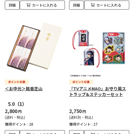
詳細
カートに入れる
詳細
カートに入れる
＜お中元＞銘香芝山
『TVアニメMAO』お守り風ス
トラップ&ステッカーセット
5.0
（1）
2,800
2,750
円
円
(送料・税込)
(送料別・税込)
獲得ポイント :
28
獲得ポイント :
27