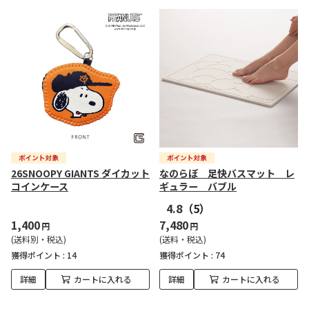
26SNOOPY GIANTS ダイカット
なのらぼ 足快バスマット レ
コインケース
ギュラー バブル
4.8
（5）
1,400
7,480
円
円
(送料別・税込)
(送料・税込)
獲得ポイント :
14
獲得ポイント :
74
詳細
カートに入れる
詳細
カートに入れる