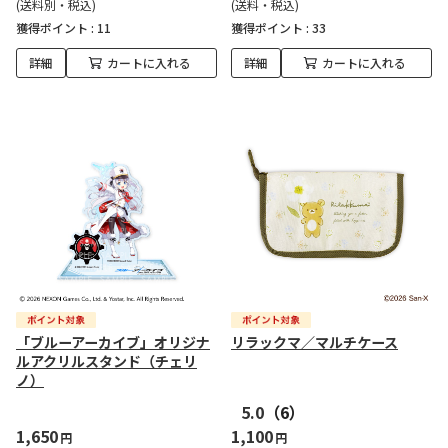
(送料別・税込)
(送料・税込)
獲得ポイント :
11
獲得ポイント :
33
詳細
カートに入れる
詳細
カートに入れる
「ブルーアーカイブ」オリジナ
リラックマ／マルチケース
ルアクリルスタンド（チェリ
ノ）
5.0
（6）
1,650
1,100
円
円