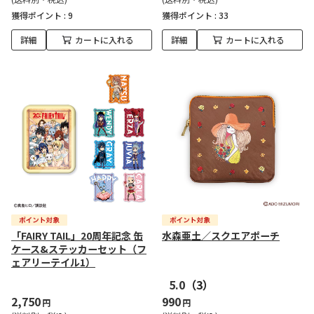
獲得ポイント :
9
獲得ポイント :
33
詳細
カートに入れる
詳細
カートに入れる
「FAIRY TAIL」20周年記念 缶
水森亜土／スクエアポーチ
ケース&ステッカーセット（フ
ェアリーテイル1）
5.0
（3）
2,750
990
円
円