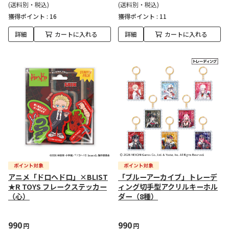
(送料別・税込)
(送料別・税込)
獲得ポイント :
16
獲得ポイント :
11
詳細
カートに入れる
詳細
カートに入れる
アニメ「ドロヘドロ」×BLIST
「ブルーアーカイブ」トレーデ
★R TOYS フレークステッカー
ィング切手型アクリルキーホル
（心）
ダー（8種）
990
990
円
円