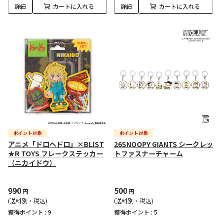
詳細
カートに入れる
詳細
カートに入れる
アニメ「ドロヘドロ」×BLIST
26SNOOPY GIANTS シークレッ
★R TOYS フレークステッカー
トファスナーチャーム
（ニカイドウ）
990
500
円
円
(送料別・税込)
(送料別・税込)
獲得ポイント :
9
獲得ポイント :
5