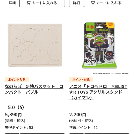
詳細
カートに入れる
詳細
カートに入れる
なのらぼ 足快バスマット コ
アニメ「ドロヘドロ」×BLIST
ンパクト バブル
★R TOYS アクリルスタンド
（カイマン）
5.0
（5）
5,390
2,200
円
円
(送料・税込)
(送料別・税込)
獲得ポイント :
53
獲得ポイント :
22