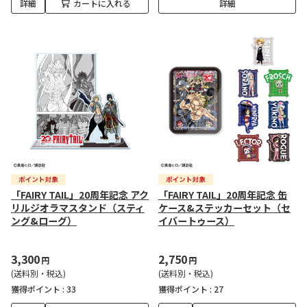
詳細
カートに入れる
詳細
「FAIRY TAIL」20周年記念 アク
「FAIRY TAIL」20周年記念 缶
リルジオラマスタンド（スティ
ケース&ステッカーセット（セ
ング&ローグ）
イバートゥース）
3,300
2,750
円
円
(送料別・税込)
(送料別・税込)
獲得ポイント :
33
獲得ポイント :
27