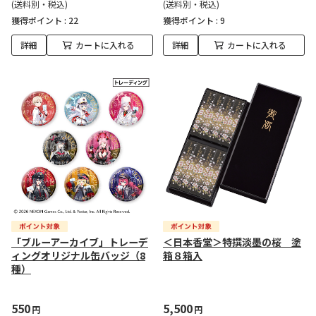
(送料別・税込)
(送料別・税込)
獲得ポイント :
22
獲得ポイント :
9
詳細
カートに入れる
詳細
カートに入れる
「ブルーアーカイブ」トレーデ
＜日本香堂＞特撰淡墨の桜 塗
ィングオリジナル缶バッジ（8
箱８箱入
種）
550
5,500
円
円