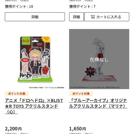
獲得ポイント :
16
獲得ポイント :
7
詳細
詳細
カートに入れる
アニメ「ドロヘドロ」×BLIST
「ブルーアーカイブ」オリジナ
★R TOYS アクリルスタンド
ルアクリルスタンド（マリナ）
（心）
2,200
1,650
円
円