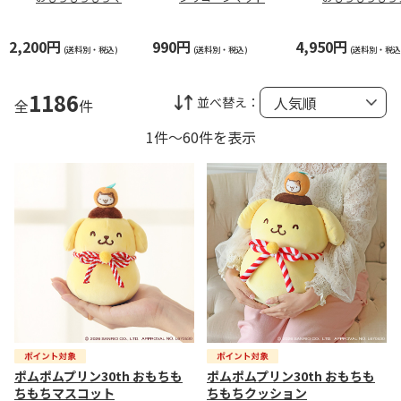
コット
ション
2,200円
990円
4,950円
(送料別・税込)
(送料別・税込)
(送料別・税込
1186
並べ替え：
全
件
1件～60件を表示
ポムポムプリン30th おもちも
ポムポムプリン30th おもちも
ちもちマスコット
ちもちクッション