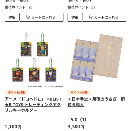
(送料別・税込)
(送料別・税込)
獲得ポイント :
28
獲得ポイント :
13
詳細
カートに入れる
詳細
カートに入れる
アニメ「ドロヘドロ」×BLIST
＜日本香堂＞月夜のうさぎ 桐
★R TOYS トレーディングアク
箱６箱入
リルキーホルダー
5.0
（1）
1,100
3,300
円
円