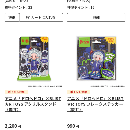
(送料別・税込)
(送料別・税込)
獲得ポイント :
22
獲得ポイント :
16
詳細
カートに入れる
詳細
アニメ「ドロヘドロ」×BLIST
アニメ「ドロヘドロ」×BLIST
★R TOYS アクリルスタンド
★R TOYS フレークステッカー
（能井）
（能井）
2,200
990
円
円