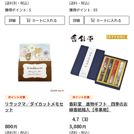
(送料別・税込)
(送料・税込)
獲得ポイント :
5
獲得ポイント :
55
詳細
カートに入れる
詳細
カートに入れる
リラックマ／ダイカットメモセ
香彩堂 進物ギフト 四季のお
ット
線香紙箱入【弔事用】
4.7
（3）
800
3,080
円
円
(送料別・税込)
(送料・税込)