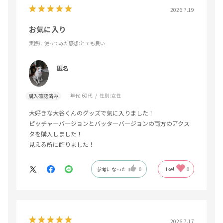
2026.7.19
お気に入り
実際に使ってみた感想
:とても良い
匿名
年代:
60代
性別:
女性
購入確認済み
大好きな大谷くんのグッズで気に入りました！
ピッチャ―バ―ジョンとバッタ―バ―ジョンの両方のアクス
タを購入しました！
見える所に飾りました！
参考になった
0
Like!
0
2026.7.17