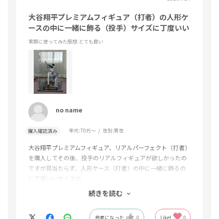
大谷翔平プレミアムフィギュア（打者）の人形ケ
ースの中に一緒に飾る（投手）サイズに丁度いい
実際に使ってみた感想
:とても良い
no name
年代:
70代～
性別:
男性
購入確認済み
大谷翔平プレミアムフィギュア、リアルパーフェクト（打者）
を購入してその後、投手のリアルフィギュアが欲しかったの
ですが見当たらず、人形ケース（打者）の中に一緒に飾るの
に丁度いいサイズの
見た目も良い（投）アクリルスタンドで価格も安価でたいへ
続きを読む
ん満足しています。
参考になった
0
Like!
0