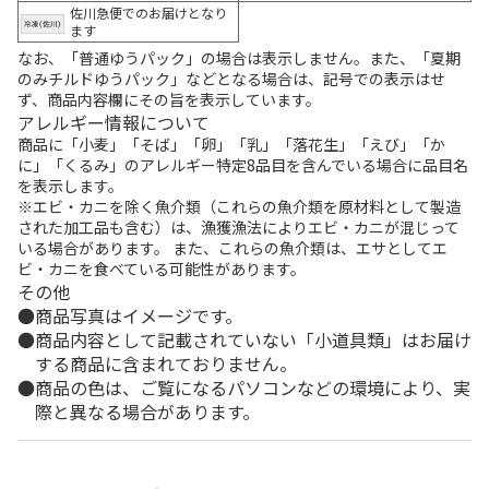
佐川急便でのお届けとなり
ます
なお、「普通ゆうパック」の場合は表示しません。また、「夏期
のみチルドゆうパック」などとなる場合は、記号での表示はせ
ず、商品内容欄にその旨を表示しています。
アレルギー情報について
商品に「小麦」「そば」「卵」「乳」「落花生」「えび」「か
に」「くるみ」のアレルギー特定8品目を含んでいる場合に品目名
を表示します。
※エビ・カニを除く魚介類（これらの魚介類を原材料として製造
された加工品も含む）は、漁獲漁法によりエビ・カニが混じって
いる場合があります。 また、これらの魚介類は、エサとしてエ
ビ・カニを食べている可能性があります。
その他
商品写真はイメージです。
商品内容として記載されていない「小道具類」はお届け
する商品に含まれておりません。
商品の色は、ご覧になるパソコンなどの環境により、実
際と異なる場合があります。