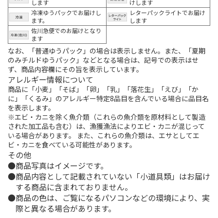
します
けします
冷凍ゆうパックでお届けし
レターパックライトでお届け
ます。
します
佐川急便でのお届けとなり
ます
なお、「普通ゆうパック」の場合は表示しません。また、「夏期
のみチルドゆうパック」などとなる場合は、記号での表示はせ
ず、商品内容欄にその旨を表示しています。
アレルギー情報について
商品に「小麦」「そば」「卵」「乳」「落花生」「えび」「か
に」「くるみ」のアレルギー特定8品目を含んでいる場合に品目名
を表示します。
※エビ・カニを除く魚介類（これらの魚介類を原材料として製造
された加工品も含む）は、漁獲漁法によりエビ・カニが混じって
いる場合があります。 また、これらの魚介類は、エサとしてエ
ビ・カニを食べている可能性があります。
その他
商品写真はイメージです。
商品内容として記載されていない「小道具類」はお届け
する商品に含まれておりません。
商品の色は、ご覧になるパソコンなどの環境により、実
際と異なる場合があります。