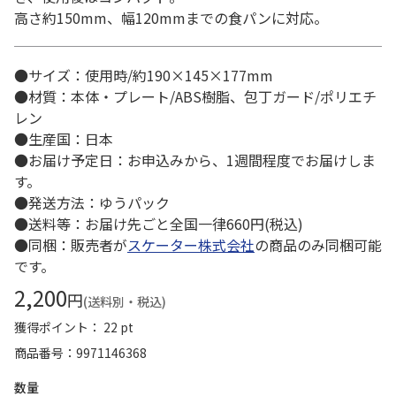
高さ約150mm、幅120mmまでの食パンに対応。
●サイズ：使用時/約190×145×177mm
●材質：本体・プレート/ABS樹脂、包丁ガード/ポリエチ
レン
●生産国：日本
●お届け予定日：お申込みから、1週間程度でお届けしま
す。
●発送方法：ゆうパック
●送料等：お届け先ごと全国一律660円(税込)
●同梱：販売者が
スケーター株式会社
の商品のみ同梱可能
です。
2,200
円
(送料別・税込)
獲得ポイント： 22 pt
商品番号
9971146368
数量