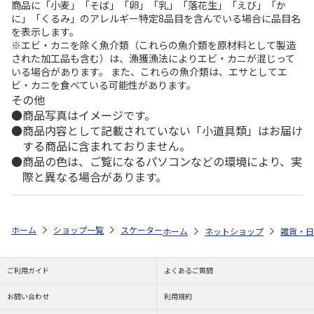
商品に「小麦」「そば」「卵」「乳」「落花生」「えび」「か
に」「くるみ」のアレルギー特定8品目を含んでいる場合に品目名
を表示します。
※エビ・カニを除く魚介類（これらの魚介類を原材料として製造
された加工品も含む）は、漁獲漁法によりエビ・カニが混じって
いる場合があります。 また、これらの魚介類は、エサとしてエ
ビ・カニを食べている可能性があります。
その他
商品写真はイメージです。
商品内容として記載されていない「小道具類」はお届け
する商品に含まれておりません。
商品の色は、ご覧になるパソコンなどの環境により、実
際と異なる場合があります。
ホーム
ショップ一覧
スケーター
食パンカットガイド SNOOPY SCG
ホーム
ネットショップ
雑貨・日
ご利用ガイド
よくあるご質問
お問い合わせ
利用規約