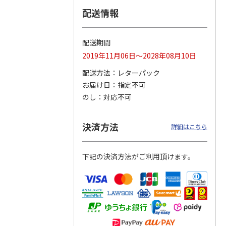
配送情報
配送期間
トマグ
コーデュロイ生地ラ
ふわっとフタタイト
八角形ステンレスマ
ポムプ
ンチバッグ ハロー
ランチボックス角型
グボトル 500ml リ
2019年11月06日～2028年08月10日
4
キティ KCOB2
パペットスンスン
ラックマ リラッ
…
R
…
配送方法
レターパック
2,200円
1,485円
4,510円
お届け日
指定不可
)
(送料別・税込)
(送料別・税込)
(送料別・税込)
のし
対応不可
決済方法
詳細はこちら
下記の決済方法がご利用頂けます。