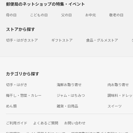
郵便局のネットショップの特集・イベント
母の日
こどもの日
父の日
お中元
敬老の日
ストアから探す
切手・はがきストア
ギフトストア
食品・グルメストア
カテゴリから探す
切手・はがき
海鮮お取り寄せ
肉お取り寄せ
梅干し・惣菜・カレー
ジャム・はちみつ
調味料・ドレッ
めん類
雑貨・日用品
スイーツ
ご利用ガイド
よくあるご質問
お問い合わせ