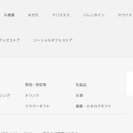
お歳暮
おせち
クリスマス
バレンタイン
ホワイト
グッズストア
ソーシャルギフトストア
果物・野菜等
乳製品
シング
ドリンク
お酒
フラワーギフト
書籍・カタログギフト