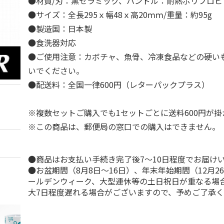
●材質/刃：黒セラミック、ハンドル：耐熱ポリプロピ
●サイズ：全長295ｘ幅48ｘ高20ｍｍ/重量：約95g
●製造国：日本製
●食洗器対応
●ご使用注意：カボチャ、魚骨、冷凍食品などの硬い
いでください。
●配送料：全国一律600円（レターパックプラス）
※複数セットご購入でも1セットごとに送料600円が掛
※この商品は、郵便局の窓口での購入はできません。
●商品はお支払い手続き完了後7～10日程度でお届け
●お盆期間（8月8日～16日）、年末年始期間（12月2
ールデンウィーク、大型連休等の土日祝日が重なる場
大7日程度遅れる場合がございますので、予めご了承