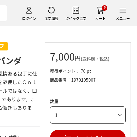
0
ログイン
注文履歴
クイック注文
カート
メニュー
7,000
円
パンダ
(送料別・税込)
獲得ポイント： 70 pt
風情ある包丁に仕
商品番号
1970105007
を駆使したＯｎｌ
ールではなく、凹
）であります。こ
数量
る働きもありま