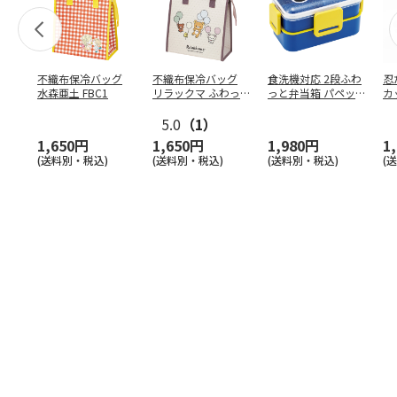
不織布保冷バッグ
不織布保冷バッグ
食洗機対応 2段ふわ
忍
水森亜土 FBC1
リラックマ ふわっ
っと弁当箱 パペッ
カ
と風船 FBC1
トスンスン PFLW
…
り
5.0
（1）
田
1,650円
1,650円
1,980円
1
(送料別・税込)
(送料別・税込)
(送料別・税込)
(