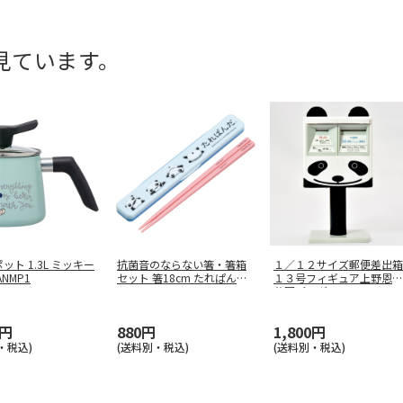
見ています。
ット 1.3L ミッキー
抗菌音のならない箸・箸箱
１／１２サイズ郵便差出箱
NMP1
セット 箸18cm たれぱんだ
１３号フィギュア上野恩賜
A
…
公園パンダ
…
0円
880円
1,800円
・税込)
(送料別・税込)
(送料別・税込)