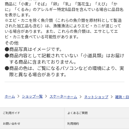
商品に「小麦」「そば」「卵」「乳」「落花生」「えび」「か
に」「くるみ」のアレルギー特定8品目を含んでいる場合に品目名
を表示します。
※エビ・カニを除く魚介類（これらの魚介類を原材料として製造
された加工品も含む）は、漁獲漁法によりエビ・カニが混じって
いる場合があります。 また、これらの魚介類は、エサとしてエ
ビ・カニを食べている可能性があります。
その他
商品写真はイメージです。
商品内容として記載されていない「小道具類」はお届け
する商品に含まれておりません。
商品の色は、ご覧になるパソコンなどの環境により、実
際と異なる場合があります。
ホーム
ショップ一覧
スケーター
ゆでパスタ調理ケース SNOOPY バル
ホーム
ネットショップ
雑貨・日
ご利用ガイド
よくあるご質問
お問い合わせ
利用規約