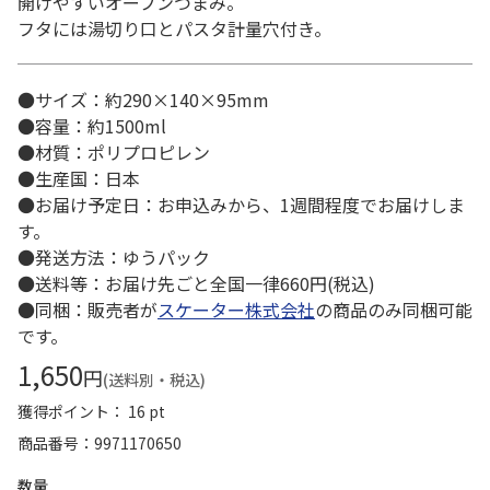
開けやすいオープンつまみ。
フタには湯切り口とパスタ計量穴付き。
●サイズ：約290×140×95mm
●容量：約1500ml
●材質：ポリプロピレン
●生産国：日本
●お届け予定日：お申込みから、1週間程度でお届けしま
す。
●発送方法：ゆうパック
●送料等：お届け先ごと全国一律660円(税込)
●同梱：販売者が
スケーター株式会社
の商品のみ同梱可能
です。
1,650
円
(送料別・税込)
獲得ポイント： 16 pt
商品番号
9971170650
数量