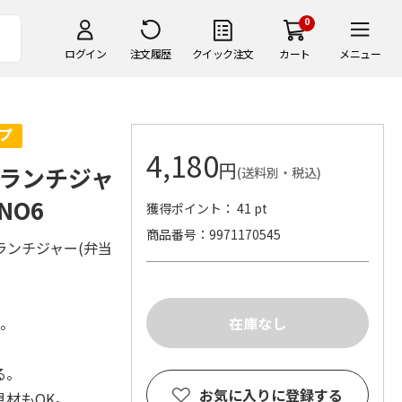
0
ログイン
注文履歴
クイック注文
カート
メニュー
4,180
円
ランチジャ
(送料別・税込)
DNO6
獲得ポイント： 41 pt
商品番号
9971170545
ランチジャー(弁当
造。
る。
お気に入りに登録する
材もOK。