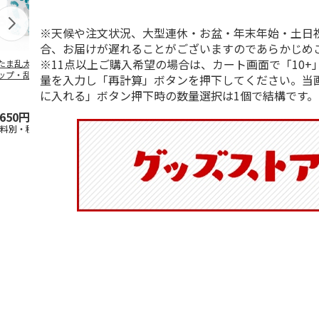
※天候や注文状況、大型連休・お盆・年末年始・土日
合、お届けが遅れることがございますのであらかじめ
※11点以上ご購入希望の場合は、カート画面で「10+
たま乱太郎 マグ
抗菌食洗機対応 ふ
マスコット入りドリ
陶器ダイカッ
ップ・乱太郎・き
わっと弁当箱 530ml
ンクボトル ハロー
カップ ポム
量を入力し「再計算」ボタンを押下してください。当
丸・しんべヱ・山
水森亜土 PF
…
キティ PSPR5MC
リン CHMGD
に入れる」ボタン押下時の数量選択は1個で結構です。
伝
…
,650円
1,760円
3,300円
2,970円
送料別・税込)
(送料別・税込)
(送料別・税込)
(送料別・税込