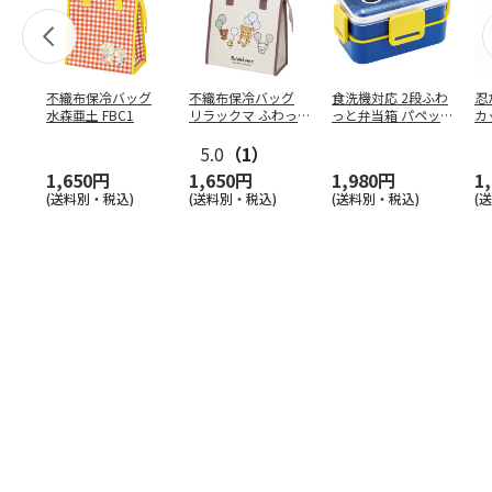
不織布保冷バッグ
不織布保冷バッグ
食洗機対応 2段ふわ
忍
水森亜土 FBC1
リラックマ ふわっ
っと弁当箱 パペッ
カ
と風船 FBC1
トスンスン PFLW
…
り
5.0
（1）
田
1,650円
1,650円
1,980円
1
(送料別・税込)
(送料別・税込)
(送料別・税込)
(