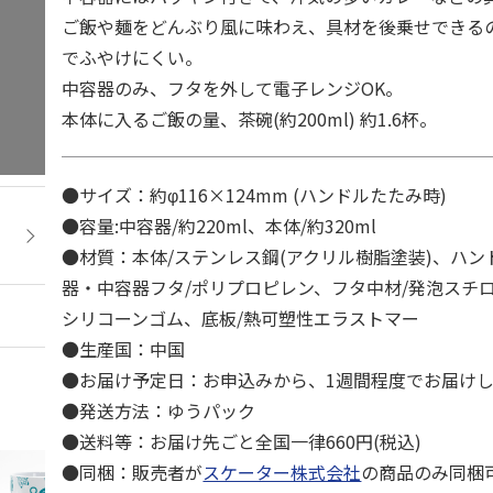
ご飯や麺をどんぶり風に味わえ、具材を後乗せできる
でふやけにくい。
中容器のみ、フタを外して電子レンジOK。
本体に入るご飯の量、茶碗(約200ml) 約1.6杯。
●サイズ：約φ116×124mm (ハンドルたたみ時)
●容量:中容器/約220ml、本体/約320ml
●材質：本体/ステンレス鋼(アクリル樹脂塗装)、ハ
器・中容器フタ/ポリプロピレン、フタ中材/発泡スチ
シリコーンゴム、底板/熱可塑性エラストマー
●生産国：中国
●お届け予定日：お申込みから、1週間程度でお届け
●発送方法：ゆうパック
●送料等：お届け先ごと全国一律660円(税込)
●同梱：販売者が
スケーター株式会社
の商品のみ同梱