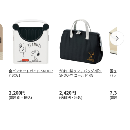
食パンカットガイド SNOOP
がま口型ランチバッグ2段 L
置き配ボックス 
Y SCG1
SNOOPY ゴールド KG
…
バッジ ZOKB
2,200円
2,420円
7,370円
(送料別・税込)
(送料別・税込)
(送料別・税込