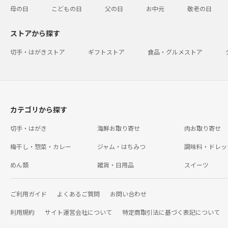
母の日
こどもの日
父の日
お中元
敬老の日
ストアから探す
切手・はがきストア
ギフトストア
食品・グルメストア
カテゴリから探す
切手・はがき
海鮮お取り寄せ
肉お取り寄せ
梅干し・惣菜・カレー
ジャム・はちみつ
調味料・ドレッ
めん類
雑貨・日用品
スイーツ
ご利用ガイド
よくあるご質問
お問い合わせ
利用規約
サイト運営会社について
特定商取引法に基づく表記について