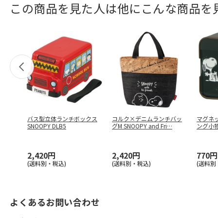
この商品を見た人は他にこんな商品を
バス型立体ランチボックス
コルク×デニムランチバッ
マグネ
SNOOPY DLB5
グM SNOOPY and Fri
…
ング小物
…
2,420円
2,420円
770円
(送料別・税込)
(送料別・税込)
(送料別
よくあるお問い合わせ