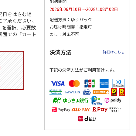
配送期間
2026年06月10日～2028年08月08日
祝日をはさむ場
配送方法
ゆうパック
ご了承ください。
」を選択、必要数
お届け時間帯
指定可
トマグ
コーデュロイ生地ラ
ふわっとフタタイト
八角形ステンレスマ
ポムプ
ンチバッグ ハロー
ランチボックス角型
グボトル 500ml リ
画面での「カート
のし
対応不可
4
キティ KCOB2
パペットスンスン
ラックマ リラッ
…
R
…
2,200円
1,485円
4,510円
決済方法
詳細はこちら
)
(送料別・税込)
(送料別・税込)
(送料別・税込)
下記の決済方法がご利用頂けます。